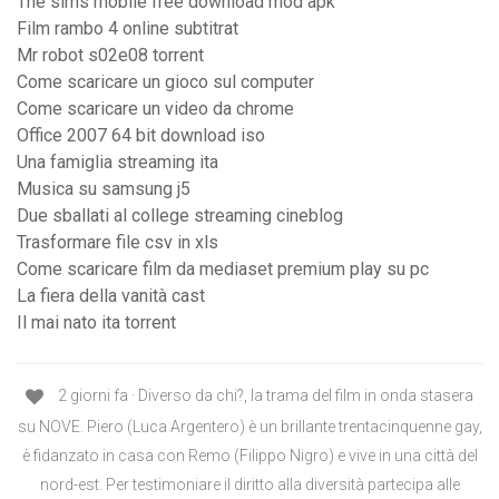
The sims mobile free download mod apk
Film rambo 4 online subtitrat
Mr robot s02e08 torrent
Come scaricare un gioco sul computer
Come scaricare un video da chrome
Office 2007 64 bit download iso
Una famiglia streaming ita
Musica su samsung j5
Due sballati al college streaming cineblog
Trasformare file csv in xls
Come scaricare film da mediaset premium play su pc
La fiera della vanità cast
Il mai nato ita torrent
2 giorni fa · Diverso da chi?, la trama del film in onda stasera
su NOVE. Piero (Luca Argentero) è un brillante trentacinquenne gay,
è fidanzato in casa con Remo (Filippo Nigro) e vive in una città del
nord-est. Per testimoniare il diritto alla diversità partecipa alle