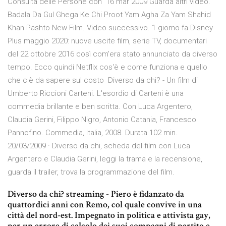
Consulta delle Persone con 16 mar 2009 Guarda altri video.
Badala Da Gul Ghega Ke Chi Proot Yam Agha Za Yam Shahid
Khan Pashto New Film. Video successivo. 1 giorno fa Disney
Plus maggio 2020: nuove uscite film, serie TV, documentari
del 22 ottobre 2016 così com'era stato annunciato da diverso
tempo. Ecco quindi Netflix cos'è e come funziona e quello
che c'è da sapere sul costo Diverso da chi? - Un film di
Umberto Riccioni Carteni. L'esordio di Carteni è una
commedia brillante e ben scritta. Con Luca Argentero,
Claudia Gerini, Filippo Nigro, Antonio Catania, Francesco
Pannofino. Commedia, Italia, 2008. Durata 102 min.
20/03/2009 · Diverso da chi, scheda del film con Luca
Argentero e Claudia Gerini, leggi la trama e la recensione,
guarda il trailer, trova la programmazione del film.
Diverso da chi? streaming - Piero è fidanzato da
quattordici anni con Remo, col quale convive in una
città del nord-est. Impegnato in politica e attivista gay,
per un errore di calcolo dei suoi compagni di partito e