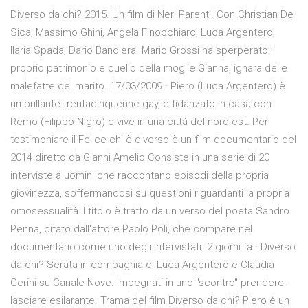
Diverso da chi? 2015. Un film di Neri Parenti. Con Christian De
Sica, Massimo Ghini, Angela Finocchiaro, Luca Argentero,
Ilaria Spada, Dario Bandiera. Mario Grossi ha sperperato il
proprio patrimonio e quello della moglie Gianna, ignara delle
malefatte del marito. 17/03/2009 · Piero (Luca Argentero) è
un brillante trentacinquenne gay, è fidanzato in casa con
Remo (Filippo Nigro) e vive in una città del nord-est. Per
testimoniare il Felice chi è diverso è un film documentario del
2014 diretto da Gianni Amelio.Consiste in una serie di 20
interviste a uomini che raccontano episodi della propria
giovinezza, soffermandosi su questioni riguardanti la propria
omosessualità.Il titolo è tratto da un verso del poeta Sandro
Penna, citato dall'attore Paolo Poli, che compare nel
documentario come uno degli intervistati. 2 giorni fa · Diverso
da chi? Serata in compagnia di Luca Argentero e Claudia
Gerini su Canale Nove. Impegnati in uno "scontro" prendere-
lasciare esilarante. Trama del film Diverso da chi? Piero è un