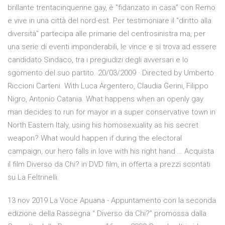
brillante trentacinquenne gay, è "fidanzato in casa" con Remo
e vive in una città del nord-est. Per testimoniare il "diritto alla
diversità" partecipa alle primarie del centrosinistra ma, per
una serie di eventi imponderabili, le vince e si trova ad essere
candidato Sindaco, tra i pregiudizi degli avversari e lo
sgomento del suo partito. 20/03/2009 · Directed by Umberto
Riccioni Carteni. With Luca Argentero, Claudia Gerini, Filippo
Nigro, Antonio Catania. What happens when an openly gay
man decides to run for mayor in a super conservative town in
North Eastern Italy, using his homosexuality as his secret
weapon? What would happen if during the electoral
campaign, our hero falls in love with his right hand … Acquista
il film Diverso da Chi? in DVD film, in offerta a prezzi scontati
su La Feltrinelli.
13 nov 2019 La Voce Apuana - Appuntamento con la seconda
edizione della Rassegna “ Diverso da Chi?” promossa dalla