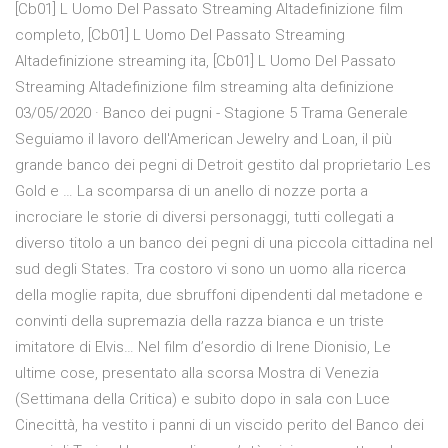
[Cb01] L Uomo Del Passato Streaming Altadefinizione film
completo, [Cb01] L Uomo Del Passato Streaming
Altadefinizione streaming ita, [Cb01] L Uomo Del Passato
Streaming Altadefinizione film streaming alta definizione
03/05/2020 · Banco dei pugni - Stagione 5 Trama Generale
Seguiamo il lavoro dell'American Jewelry and Loan, il più
grande banco dei pegni di Detroit gestito dal proprietario Les
Gold e … La scomparsa di un anello di nozze porta a
incrociare le storie di diversi personaggi, tutti collegati a
diverso titolo a un banco dei pegni di una piccola cittadina nel
sud degli States. Tra costoro vi sono un uomo alla ricerca
della moglie rapita, due sbruffoni dipendenti dal metadone e
convinti della supremazia della razza bianca e un triste
imitatore di Elvis… Nel film d’esordio di Irene Dionisio, Le
ultime cose, presentato alla scorsa Mostra di Venezia
(Settimana della Critica) e subito dopo in sala con Luce
Cinecittà, ha vestito i panni di un viscido perito del Banco dei