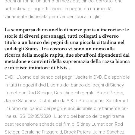
pegni di Torino.Un uomo di mezz’età, cinico, corrotto, che
sottostima gli oggetti lasciati in pegno da un’umanità
variamente disperata per rivenderli poi al miglior
La scomparsa di un anello di nozze porta a incrociare le
storie di diversi personaggi, tutti collegati a diverso
titolo a un banco dei pegni di una piccola cittadina nel
sud degli States. Tra costoro vi sono un uomo alla
ricerca della moglie rapita, due sbruffoni dipendenti dal
metadone e convinti della supremazia della razza bianca
e un triste imitatore di Elvis…
DVD | L'uomo del banco dei pegni Uscita in DVD. È disponibile
in tutti i negozi il dvd L'uomo del banco dei pegni di Sidney
Lumet con Rod Steiger, Geraldine Fitzgerald, Brock Peters,
Jaime Sánchez. Distribuito da A & R Productions. Su internet
L' uomo del banco dei pegni è acquistabile direttamente on-
line su IBS. 02/05/2020 · L'uomo del banco dei pegni trama
cast recensione scheda del film di Sidney Lumet con Rod
Steiger, Geraldine Fitzgerald, Brock Peters, Jaime Sánchez,