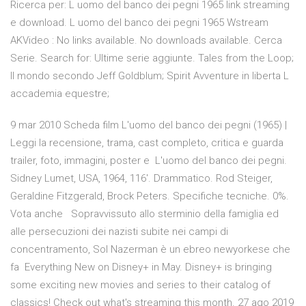
Ricerca per: L uomo del banco dei pegni 1965 link streaming
e download. L uomo del banco dei pegni 1965 Wstream
AKVideo : No links available. No downloads available. Cerca
Serie. Search for: Ultime serie aggiunte. Tales from the Loop;
Il mondo secondo Jeff Goldblum; Spirit Avventure in liberta L
accademia equestre;
9 mar 2010 Scheda film L'uomo del banco dei pegni (1965) |
Leggi la recensione, trama, cast completo, critica e guarda
trailer, foto, immagini, poster e L'uomo del banco dei pegni.
Sidney Lumet, USA, 1964, 116'. Drammatico. Rod Steiger,
Geraldine Fitzgerald, Brock Peters. Specifiche tecniche. 0%.
Vota anche Sopravvissuto allo sterminio della famiglia ed
alle persecuzioni dei nazisti subite nei campi di
concentramento, Sol Nazerman è un ebreo newyorkese che
fa Everything New on Disney+ in May. Disney+ is bringing
some exciting new movies and series to their catalog of
classics! Check out what's streaming this month. 27 ago 2019