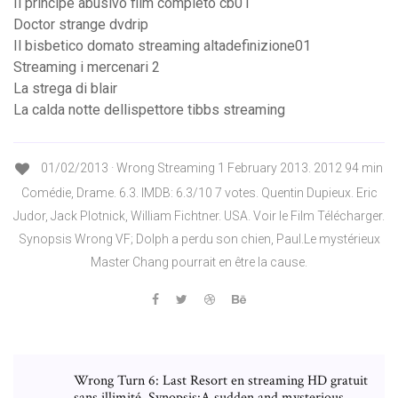
Il principe abusivo film completo cb01
Doctor strange dvdrip
Il bisbetico domato streaming altadefinizione01
Streaming i mercenari 2
La strega di blair
La calda notte dellispettore tibbs streaming
01/02/2013 · Wrong Streaming 1 February 2013. 2012 94 min
Comédie, Drame. 6.3. IMDB: 6.3/10 7 votes. Quentin Dupieux. Eric
Judor, Jack Plotnick, William Fichtner. USA. Voir le Film Télécharger.
Synopsis Wrong VF; Dolph a perdu son chien, Paul.Le mystérieux
Master Chang pourrait en être la cause.
Wrong Turn 6: Last Resort en streaming HD gratuit
sans illimité, Synopsis:A sudden and mysterious