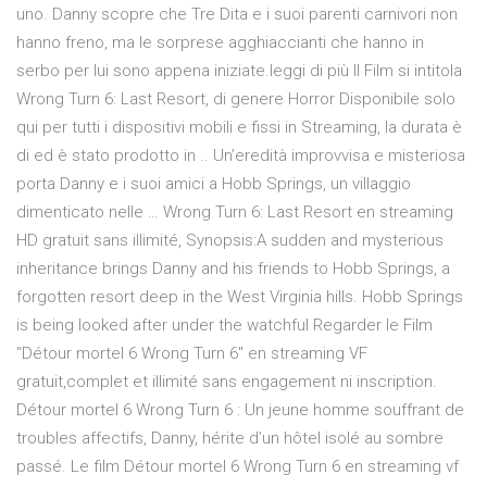
uno. Danny scopre che Tre Dita e i suoi parenti carnivori non
hanno freno, ma le sorprese agghiaccianti che hanno in
serbo per lui sono appena iniziate.leggi di più Il Film si intitola
Wrong Turn 6: Last Resort, di genere Horror Disponibile solo
qui per tutti i dispositivi mobili e fissi in Streaming, la durata è
di ed è stato prodotto in .. Un’eredità improvvisa e misteriosa
porta Danny e i suoi amici a Hobb Springs, un villaggio
dimenticato nelle … Wrong Turn 6: Last Resort en streaming
HD gratuit sans illimité, Synopsis:A sudden and mysterious
inheritance brings Danny and his friends to Hobb Springs, a
forgotten resort deep in the West Virginia hills. Hobb Springs
is being looked after under the watchful Regarder le Film
"Détour mortel 6 Wrong Turn 6" en streaming VF
gratuit,complet et illimité sans engagement ni inscription.
Détour mortel 6 Wrong Turn 6 : Un jeune homme souffrant de
troubles affectifs, Danny, hérite d’un hôtel isolé au sombre
passé. Le film Détour mortel 6 Wrong Turn 6 en streaming vf