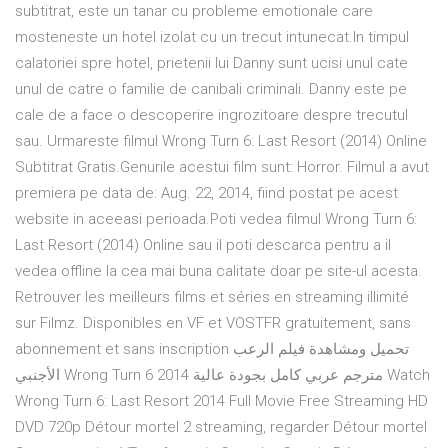
subtitrat, este un tanar cu probleme emotionale care
mosteneste un hotel izolat cu un trecut intunecat.In timpul
calatoriei spre hotel, prietenii lui Danny sunt ucisi unul cate
unul de catre o familie de canibali criminali. Danny este pe
cale de a face o descoperire ingrozitoare despre trecutul
sau. Urmareste filmul Wrong Turn 6: Last Resort (2014) Online
Subtitrat Gratis.Genurile acestui film sunt: Horror. Filmul a avut
premiera pe data de: Aug. 22, 2014, fiind postat pe acest
website in aceeasi perioada.Poti vedea filmul Wrong Turn 6:
Last Resort (2014) Online sau il poti descarca pentru a il
vedea offline la cea mai buna calitate doar pe site-ul acesta.
Retrouver les meilleurs films et séries en streaming illimité
sur Filmz. Disponibles en VF et VOSTFR gratuitement, sans
abonnement et sans inscription تحميل ومشاهدة فيلم الرعب
الأجنبي Wrong Turn 6 2014 مترجم عربي كامل بجودة عالية Watch
Wrong Turn 6: Last Resort 2014 Full Movie Free Streaming HD
DVD 720p Détour mortel 2 streaming, regarder Détour mortel