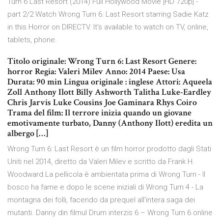
Turn 6 Last Resort (2014) Full Hollywood Movie [HD 720p] -
part 2/2 Watch Wrong Turn 6: Last Resort starring Sadie Katz
in this Horror on DIRECTV. It's available to watch on TV, online,
tablets, phone.
Titolo originale: Wrong Turn 6: Last Resort Genere:
horror Regia: Valeri Milev Anno: 2014 Paese: Usa
Durata: 90 min Lingua originale : inglese Attori: Aqueela
Zoll Anthony Ilott Billy Ashworth Talitha Luke-Eardley
Chris Jarvis Luke Cousins Joe Gaminara Rhys Coiro
Trama del film: Il terrore inizia quando un giovane
emotivamente turbato, Danny (Anthony Ilott) eredita un
albergo […]
Wrong Turn 6: Last Resort è un film horror prodotto dagli Stati
Uniti nel 2014, diretto da Valeri Milev e scritto da Frank H.
Woodward.La pellicola è ambientata prima di Wrong Turn - Il
bosco ha fame e dopo le scene iniziali di Wrong Turn 4 - La
montagna dei folli, facendo da prequel all'intera saga dei
mutanti. Danny din filmul Drum interzis 6 – Wrong Turn 6 online