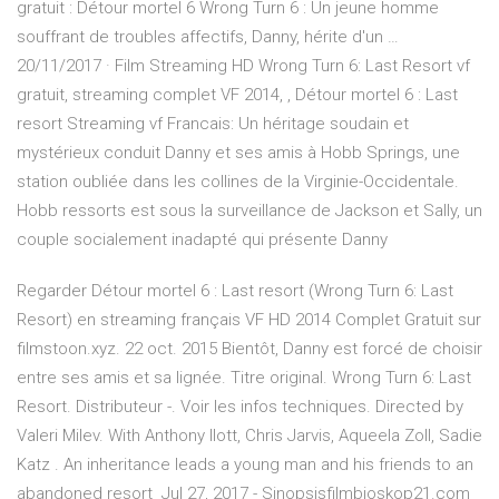
gratuit : Détour mortel 6 Wrong Turn 6 : Un jeune homme
souffrant de troubles affectifs, Danny, hérite d'un …
20/11/2017 · Film Streaming HD Wrong Turn 6: Last Resort vf
gratuit, streaming complet VF 2014, , Détour mortel 6 : Last
resort Streaming vf Francais: Un héritage soudain et
mystérieux conduit Danny et ses amis à Hobb Springs, une
station oubliée dans les collines de la Virginie-Occidentale.
Hobb ressorts est sous la surveillance de Jackson et Sally, un
couple socialement inadapté qui présente Danny
Regarder Détour mortel 6 : Last resort (Wrong Turn 6: Last
Resort) en streaming français VF HD 2014 Complet Gratuit sur
filmstoon.xyz. 22 oct. 2015 Bientôt, Danny est forcé de choisir
entre ses amis et sa lignée. Titre original. Wrong Turn 6: Last
Resort. Distributeur -. Voir les infos techniques. Directed by
Valeri Milev. With Anthony Ilott, Chris Jarvis, Aqueela Zoll, Sadie
Katz . An inheritance leads a young man and his friends to an
abandoned resort Jul 27, 2017 - Sinopsisfilmbioskop21.com