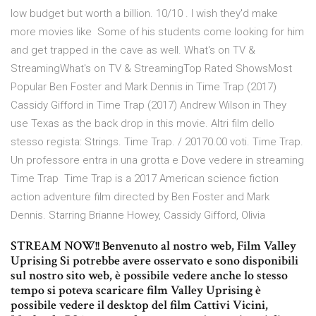
low budget but worth a billion. 10/10 . I wish they'd make
more movies like Some of his students come looking for him
and get trapped in the cave as well. What's on TV &
StreamingWhat's on TV & StreamingTop Rated ShowsMost
Popular Ben Foster and Mark Dennis in Time Trap (2017)
Cassidy Gifford in Time Trap (2017) Andrew Wilson in They
use Texas as the back drop in this movie. Altri film dello
stesso regista: Strings. Time Trap. / 20170.00 voti. Time Trap.
Un professore entra in una grotta e Dove vedere in streaming
Time Trap Time Trap is a 2017 American science fiction
action adventure film directed by Ben Foster and Mark
Dennis. Starring Brianne Howey, Cassidy Gifford, Olivia
STREAM NOW!! Benvenuto al nostro web, Film Valley
Uprising Si potrebbe avere osservato e sono disponibili
sul nostro sito web, è possibile vedere anche lo stesso
tempo si poteva scaricare film Valley Uprising è
possibile vedere il desktop del film Cattivi Vicini,