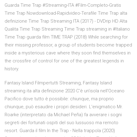
Guarda Time Trap #Streaming-ITA #Film-Completo-Gratis
Time Trap Nowdownload-Rapidvideo-Terafile Time Trap alta
definizione Time Trap Streaming ITA (2017) - DVDrip HD Alta
Qualita Time Trap Streaming Time Trap streaming in #Italiano
Time Trap guarda film TIME TRAP (2018) While searching for
their missing professor, a group of students become trapped
inside a mysterious cave where they soon find themselves in
the crossfire of control for one of the greatest legends in
history.
Fantasy Island Filmpertutti Streaming, Fantasy Island
streaming ita alta definizione 2020 C'è un'isola nell'Oceano
Pacifico dove tutto è possibile: chiunque, ma proprio
chiunque, può esaudire i propri desideri. L'enigmatico Mr.
Roarke (interpretato da Michael Peña) fa avverare i sogni
segreti dei fortunati ospiti del suo lussuoso ma remoto
resort. Guarda il film In the Trap - Nella trappola (2020)