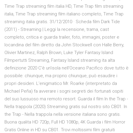
Time Trap streaming film italia HD, Time Trap film streaming
italia, Time Trap streaming film italiano completo, Time Trap
streaming italia gratis. 31/12/2010 · Scheda film Dark Tide
(2011) - Streaming | Leggi la recensione, trama, cast
completo, critica e guarda trailer, foto, immagini, poster e
locandina del film diretto da John Stockwell con Halle Berry,
Olivier Martinez, Ralph Brown, Luke Tyler Fantasy Island
Filmpertutti Streaming, Fantasy Island streaming ita alta
definizione 2020 C'è un'isola nell'Oceano Pacifico dove tutto è
possibile: chiunque, ma proprio chiunque, può esaudire i
propri desideri. L'enigmatico Mr. Roarke (interpretato da
Michael Peña) fa avverare i sogni segreti dei fortunati ospiti
del suo lussuoso ma remoto resort. Guarda il film In the Trap -
Nella trappola (2020) Streaming gratis sul nostro sito CB01. In
the Trap - Nella trappola nella versione italiana sono gratis.
Buona qualita HD 720p, Full HD 1080p, 4K Guarda i film Horror
Gratis Online in HD su CB01. Trovi moltissimi film gratuiti