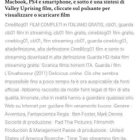
Macbook, PS4 e smartphone, e sotto è una sintesi di
Valley Uprising film, cliccate sul pulsante per
visualizzare o scaricare film
CineBlog01 FILM COMPLETI in ITALIANO GRATIS, cb01, guarda
cb01 film in streaming, cb01 film gratis, cineblog01 film gratis,
cineblog01, cb01, film streaming cb01, guarda cineblog01,
altadefinizione, alta definizione CineBlog01 film e serie tv
streaming download in alta definizione.Guarda HD italia film
streaming gratis. Scarica films torrent ITA. Guarda i film
L'Envahisseur (2011) Delicious online. Ciò che sembra
impossibile fino a poco tempo fa è ora auspicabile da fonti
ufficiali. Abbiamo raccolto da molte fonti legali di film di alta
qualità, limonate, che in realtà hanno a guardare qualsiasi sito
Web su Internet per guidare film veramente buono. Genere :
Avventura, Fantascienza Regia : Ben Foster, Mark Dennis.
Società di produzione : Pad Thai Pictures, Filmsmith
Production & Management Paese di produzione : United
States of America Ricerche : Time Trap streaming film ita,