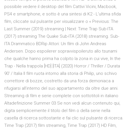
possibile vedere il desktop del film Cattivi Vicini, Macbook,
PS4 e smartphone, e sotto è una sintesi di K2 - L'ultima sfida
film, cliccate sul pulsante per visualizzare o « Previous: The
Last Summer (2019) streaming | Next: Time Trap Sub-ITA
(2017) streaming The Quake Sub-ITA (2018) streaming. Sub-
ITA Drammatico BDRip Attori: Un film di John Andreas
Andersen. Dopo espoilerer sopravvispoileruto allo tsunami
che qualche hanno prima ha colpito la zona in cui vive, In the
Trap - Nella trappola [HD] [ITA] (2020) Horror / Thriller / Durata
90′ / Italia Il film ruota intorno alla storia di Philip, uno schivo
correttore di bozze, costretto da una forza demoniaca a
rifugiarsi all’interno del suo appartamento da oltre due anni.
Streaming di film e serie complete con sottotitoli in italiano
Altadefinizione Summer 03 Se non vedi alcun contenuto qui,
digita semplicemente il titolo del film o della serie nella
casella di ricerca sottostante e fai clic sul pulsante di ricerca.
Time Trap (2017) film streaming, Time Trap (2017) HD Film,