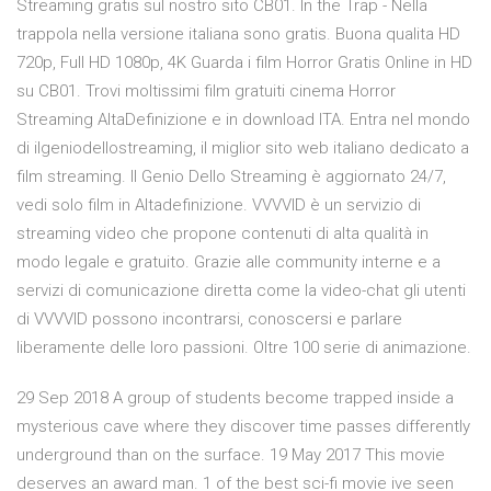
Streaming gratis sul nostro sito CB01. In the Trap - Nella
trappola nella versione italiana sono gratis. Buona qualita HD
720p, Full HD 1080p, 4K Guarda i film Horror Gratis Online in HD
su CB01. Trovi moltissimi film gratuiti cinema Horror
Streaming AltaDefinizione e in download ITA. Entra nel mondo
di ilgeniodellostreaming, il miglior sito web italiano dedicato a
film streaming. Il Genio Dello Streaming è aggiornato 24/7,
vedi solo film in Altadefinizione. VVVVID è un servizio di
streaming video che propone contenuti di alta qualità in
modo legale e gratuito. Grazie alle community interne e a
servizi di comunicazione diretta come la video-chat gli utenti
di VVVVID possono incontrarsi, conoscersi e parlare
liberamente delle loro passioni. Oltre 100 serie di animazione.
29 Sep 2018 A group of students become trapped inside a
mysterious cave where they discover time passes differently
underground than on the surface. 19 May 2017 This movie
deserves an award man. 1 of the best sci-fi movie ive seen