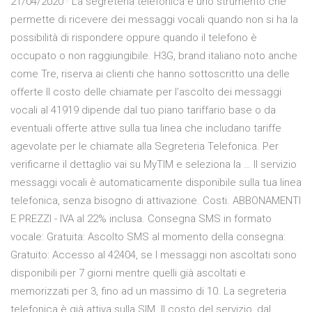
21/04/2020 · La segreteria telefonica è uno strumento che
permette di ricevere dei messaggi vocali quando non si ha la
possibilità di rispondere oppure quando il telefono è
occupato o non raggiungibile. H3G, brand italiano noto anche
come Tre, riserva ai clienti che hanno sottoscritto una delle
offerte Il costo delle chiamate per l’ascolto dei messaggi
vocali al 41919 dipende dal tuo piano tariffario base o da
eventuali offerte attive sulla tua linea che includano tariffe
agevolate per le chiamate alla Segreteria Telefonica. Per
verificarne il dettaglio vai su MyTIM e seleziona la … Il servizio
messaggi vocali è automaticamente disponibile sulla tua linea
telefonica, senza bisogno di attivazione. Costi. ABBONAMENTI
E PREZZI - IVA al 22% inclusa. Consegna SMS in formato
vocale: Gratuita: Ascolto SMS al momento della consegna:
Gratuito: Accesso al 42404, se I messaggi non ascoltati sono
disponibili per 7 giorni mentre quelli già ascoltati e
memorizzati per 3, fino ad un massimo di 10. La segreteria
telefonica è già attiva sulla SIM. Il costo del servizio, dal