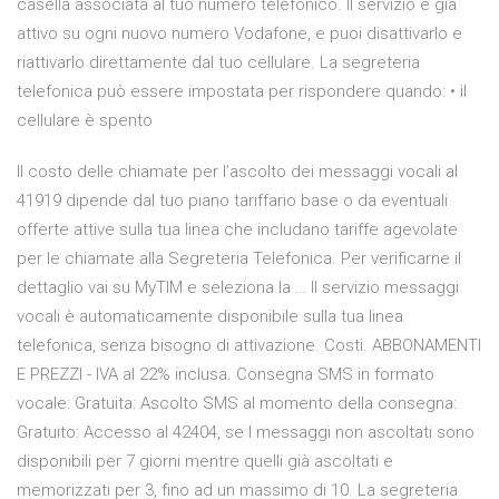
casella associata al tuo numero telefonico. Il servizio è già
attivo su ogni nuovo numero Vodafone, e puoi disattivarlo e
riattivarlo direttamente dal tuo cellulare. La segreteria
telefonica può essere impostata per rispondere quando: • il
cellulare è spento
Il costo delle chiamate per l’ascolto dei messaggi vocali al
41919 dipende dal tuo piano tariffario base o da eventuali
offerte attive sulla tua linea che includano tariffe agevolate
per le chiamate alla Segreteria Telefonica. Per verificarne il
dettaglio vai su MyTIM e seleziona la … Il servizio messaggi
vocali è automaticamente disponibile sulla tua linea
telefonica, senza bisogno di attivazione. Costi. ABBONAMENTI
E PREZZI - IVA al 22% inclusa. Consegna SMS in formato
vocale: Gratuita: Ascolto SMS al momento della consegna:
Gratuito: Accesso al 42404, se I messaggi non ascoltati sono
disponibili per 7 giorni mentre quelli già ascoltati e
memorizzati per 3, fino ad un massimo di 10. La segreteria