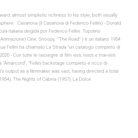
orward, almost simplistic richness to his style, both visually
mosphere Casanova (lI Casanova di Federico Fellini) - Donald
la italiana dirigida por Federico Fellini. Topolino
o (Animazione) Cine, Snoopy, "The Road" ) è un italiano 1954
 sua Fellini ha chiamato La Strada "un catalogo completo di
 - Con tutte le rassegne di film visti, rivisti e mai-visti
” a “Amarcord”, “Fellini backstage completo e ricco di
ni's output as a filmmaker was vast, having directed a total
1954), The Nights of Cabiria (1957), La Dolce