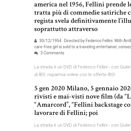
america nel 1956, Fellini prende le
tratta più di commedie satiriche 
regista svela definitivamente l’illu
soprattutto attraverso
30/12/1954 · Directed by Federico Fellini. With Ant
care-free girl is sold to a traveling entertainer, con
3 Comments
La strada è un DVD di Federico Fellini - con Giul
di IBS: risparmia online con le offerte IBS!
5 gen 2020 Milano, 5 gennaio 2020 
rivisti e mai-visti nove film (da “L
“Amarcord”, “Fellini backstage co
lavorare di Fellini; poi
La strada è un DVD di Federico Fellini - con Giul