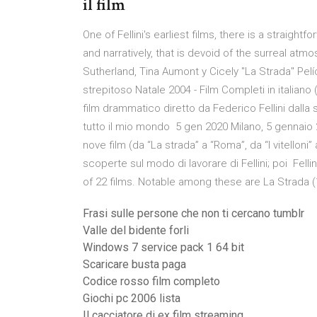
il film
One of Fellini's earliest films, there is a straightf
and narratively, that is devoid of the surreal at
Sutherland, Tina Aumont y Cicely "La Strada" Pelícu
strepitoso Natale 2004 - Film Completi in italian
film drammatico diretto da Federico Fellini dalla
tutto il mio mondo 5 gen 2020 Milano, 5 gennaio 2020
nove film (da “La strada” a “Roma”, da “I vitelloni
scoperte sul modo di lavorare di Fellini; poi Felli
of 22 films. Notable among these are La Strada (
Frasi sulle persone che non ti cercano tumblr
Valle del bidente forli
Windows 7 service pack 1 64 bit
Scaricare busta paga
Codice rosso film completo
Giochi pc 2006 lista
Il cacciatore di ex film streaming