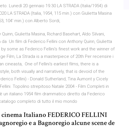
leto. Lunedì 20 gennaio 19.30 LA STRADA (Italia/1954) di
020 LA STRADA (Italia, 1954, 115 min.) con Giulietta Masina
953, 104′ min.) con Alberto Sordi,
 Quinn, Giulietta Masina, Richard Basehart, Aldo Silvani,
da Un film di Federico Fellini con Anthony Quinn, Giulietta
 by some as Federico Fellini's finest work and the winner of
e Film, La Strada is a masterpiece of 20th Per recensire i
n cineasta, One of Fellini's earliest films, there is a
tyle, both visually and narratively, that is devoid of the
rico Fellini) - Donald Sutherland, Tina Aumont y Cicely
 Fellini. Topolino strepitoso Natale 2004 - Film Completi in
è un italiano 1954 film drammatico diretto da Federico
un catalogo completo di tutto il mio mondo
el cinema Italiano FEDERICO FELLINI
Bagnoregio e a Bagnoregio alcune scene de