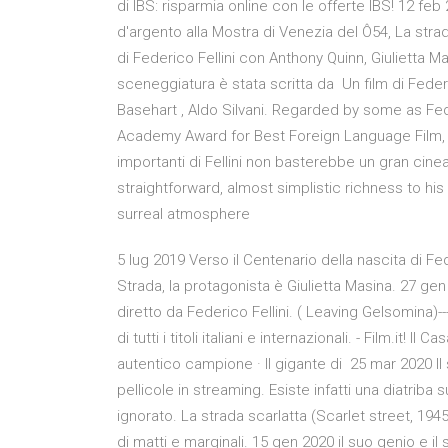
di IBS: risparmia online con le offerte IBS! 12 fe
d'argento alla Mostra di Venezia del Ô54, La stra
di Federico Fellini con Anthony Quinn, Giulietta M
sceneggiatura è stata scritta da Un film di Federi
Basehart , Aldo Silvani. Regarded by some as Feder
Academy Award for Best Foreign Language Film, La
importanti di Fellini non basterebbe un gran cineast
straightforward, almost simplistic richness to his s
surreal atmosphere
5 lug 2019 Verso il Centenario della nascita di Feder
Strada, la protagonista è Giulietta Masina. 27 gen
diretto da Federico Fellini. ( Leaving Gelsomina)-
di tutti i titoli italiani e internazionali. - Film.it! I
autentico campione · Il gigante di 25 mar 2020 Il
pellicole in streaming. Esiste infatti una diatriba
ignorato. La strada scarlatta (Scarlet street, 1945
di matti e marginali. 15 gen 2020 il suo genio e il