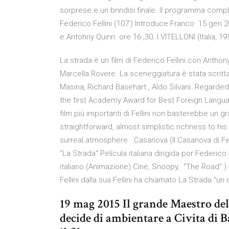
sorprese e un brindisi finale. Il programma comp
Federico Fellini (107') Introduce Franco 15 gen 2
e Antohny Quinn. ore 16 ,30. I VITELLONI (Italia, 1
La strada è un film di Federico Fellini con Anthony
Marcella Rovere. La sceneggiatura è stata scritta 
Masina, Richard Basehart , Aldo Silvani. Regarded
the first Academy Award for Best Foreign Languag
film più importanti di Fellini non basterebbe un gra
straightforward, almost simplistic richness to his s
surreal atmosphere Casanova (lI Casanova di Fede
"La Strada" Película italiana dirigida por Federico
italiano (Animazione) Cine, Snoopy, "The Road" ) 
Fellini dalla sua Fellini ha chiamato La Strada "
19 mag 2015 Il grande Maestro d
decide di ambientare a Civita di 