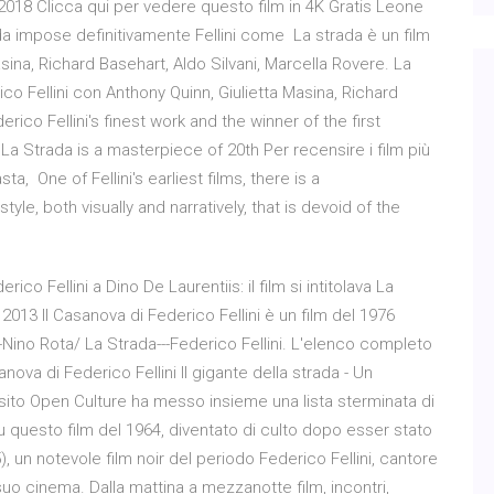
b 2018 Clicca qui per vedere questo film in 4K Gratis Leone
da impose definitivamente Fellini come La strada è un film
asina, Richard Basehart, Aldo Silvani, Marcella Rovere. La
co Fellini con Anthony Quinn, Giulietta Masina, Richard
ico Fellini's finest work and the winner of the first
 Strada is a masterpiece of 20th Per recensire i film più
a, One of Fellini's earliest films, there is a
tyle, both visually and narratively, that is devoid of the
ico Fellini a Dino De Laurentiis: il film si intitolava La
 2013 Il Casanova di Federico Fellini è un film del 1976
--Nino Rota/ La Strada---Federico Fellini. L'elenco completo
l Casanova di Federico Fellini Il gigante della strada - Un
 sito Open Culture ha messo insieme una lista sterminata di
 su questo film del 1964, diventato di culto dopo esser stato
), un notevole film noir del periodo Federico Fellini, cantore
 suo cinema. Dalla mattina a mezzanotte film, incontri,