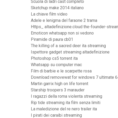
Scuola di ladri cast completo
Sketchup make 2014 italiano
La chiave film video
Adele e lenigma del faraone 2 trama
Https_ altadefinizione.cloud the-founder-strea
Emoticon whatsapp non si vedono
Piramide di paura cb01
The killing of a sacred deer ita streaming
Ispettore gadget streaming altadefinizione
Photoshop cs5 torrent ita
Whatsapp su computer mac
Film di barbie e le scarpette rosa
Download removewat for windows 7 ultimate 64
Martin garrix high on life torrent
Starship troopers 3 marauder
I ragazzi della roma violenta streaming
Rip tide streaming ita film senza limiti
La maledizione del re nero trailer ita
I pirati dei caraibi streaming