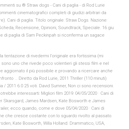
 Commenti su ® Straw dogs - Cani di paglia - di Rod Lurie
e commenti cinematografici completi di giudizi arbitrari da
e). Cani di paglia. Titolo originale: Straw Dogs. Nazione:
 Scheda, Recensione, Opinioni, Soundtrack, Speciale. 16 giu
ane di paglia di Sam Peckinpah si riconferma un sagace
la tentazione di rivedermi l'originale era fortissima (mi
o sono uno che rivede poco volentieri gli stessi film e nel
e aggiornato il più possibile e provando a ricercare anche
ronto … Diretto da Rod Lurie, 2011 Thriller (110 minuti)
 / 2011 6.0 25 voti. David Sumner, Non ci sono recensioni.
otrebbe interessarti: Migliori film 2019: 04/05/2020 · Cani di
nder Skarsgard, James Mardsen, Kate Bosworth e James
trailer, ecco quando, come e dove 05/04/2020 · Cani di
one che cresce costante con lo sguardo rivolto al passato.
sden, Kate Bosworth, Willa Holland. Drammatico, USA,