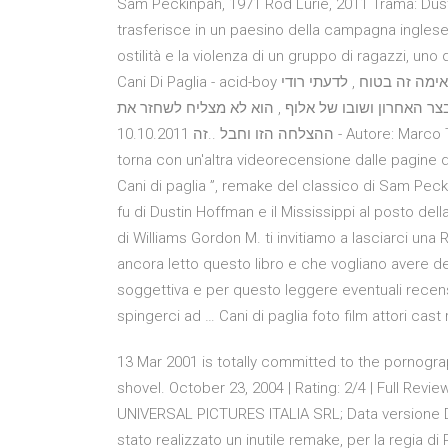
Sam Peckinpah, 1971 Rod Lurie, 2011 Trama: Dust
trasferisce in un paesino della campagna inglese, 
ostilità e la violenza di un gruppo di ragazzi, uno d
Cani Di Paglia - acid-boy רוד לורי הבמאי לא חשב לעצמו איזה סירט ביזיוני יצא לו , לא אימה זה בטוח , לדעתי רודי
בצר האחרון ושובו של אלוף , הוא לא מצליח לשחזר את
ההצלחה הזו וחבל ..זה 10.10.2011 - Autore: Marco Triolo Dopo “ Our Idiot Brother ” , il nostro Adriano Ercolani
torna con un'altra videorecensione dalle pagine d
Cani di paglia ”, remake del classico di Sam Pec
fu di Dustin Hoffman e il Mississippi al posto del
di Williams Gordon M. ti invitiamo a lasciarci una
ancora letto questo libro e che vogliano avere dell
soggettiva e per questo leggere eventuali recensi
spingerci ad … Cani di paglia foto film attori cas
13 Mar 2001 is totally committed to the pornograp
shovel. October 23, 2004 | Rating: 2/4 | Full Revi
UNIVERSAL PICTURES ITALIA SRL; Data versione DV
stato realizzato un inutile remake, per la regia 