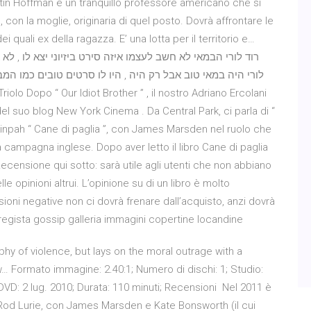
in Hoffman è un tranquillo professore americano che si
con la moglie, originaria di quel posto. Dovrà affrontare le
ei quali ex della ragazza. E’ una lotta per il territorio e…
לורי היה במאי טוב אבל רק היה , היו לו סרטים טובים כמו המ
el suo blog New York Cinema . Da Central Park, ci parla di “
kinpah “ Cane di paglia ”, con James Marsden nel ruolo che
la campagna inglese. Dopo aver letto il libro Cane di paglia
 Recensione qui sotto: sarà utile agli utenti che non abbiano
e opinioni altrui. L’opinione su di un libro è molto
oni negative non ci dovrà frenare dall’acquisto, anzi dovrà
t regista gossip galleria immagini copertine locandine
hy of violence, but lays on the moral outrage with a
ew… Formato immagine: 2.40:1; Numero di dischi: 1; Studio:
D: 2 lug. 2010; Durata: 110 minuti; Recensioni Nel 2011 è
di Rod Lurie, con James Marsden e Kate Bonsworth (il cui