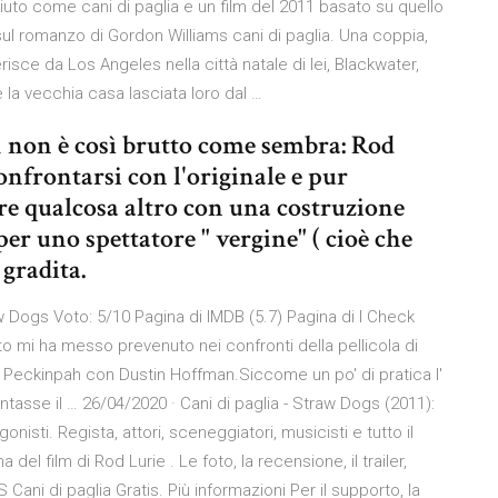
to come cani di paglia e un film del 2011 basato su quello
l romanzo di Gordon Williams cani di paglia. Una coppia,
erisce da Los Angeles nella città natale di lei, Blackwater,
re la vecchia casa lasciata loro dal …
1 non è così brutto come sembra: Rod
nfrontarsi con l'originale e pur
are qualcosa altro con una costruzione
r uno spettatore " vergine" ( cioè che
 gradita.
aw Dogs Voto: 5/10 Pagina di IMDB (5.7) Pagina di I Check
o mi ha messo prevenuto nei confronti della pellicola di
m Peckinpah con Dustin Hoffman.Siccome un po' di pratica l'
ntasse il … 26/04/2020 · Cani di paglia - Straw Dogs (2011):
onisti. Regista, attori, sceneggiatori, musicisti e tutto il
del film di Rod Lurie . Le foto, la recensione, il trailer,
ani di paglia Gratis. Più informazioni Per il supporto, la