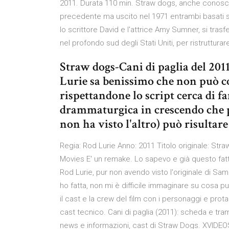
2011. Durata 110 min. Straw dogs, anche conosciu
precedente ma uscito nel 1971 entrambi basati su
lo scrittore David e l'attrice Amy Sumner, si trasf
nel profondo sud degli Stati Uniti, per ristruttura
Straw dogs-Cani di paglia del 201
Lurie sa benissimo che non può co
rispettandone lo script cerca di f
drammaturgica in crescendo che pe
non ha visto l'altro) può risultare
Regia: Rod Lurie Anno: 2011 Titolo originale: Str
Movies E' un remake. Lo sapevo e già questo fatt
Rod Lurie, pur non avendo visto l'originale di Sa
ho fatta, non mi è difficile immaginare su cosa pu
il cast e la crew del film con i personaggi e protag
cast tecnico. Cani di paglia (2011): scheda e trama 
news e informazioni, cast di Straw Dogs. XVIDEOS C