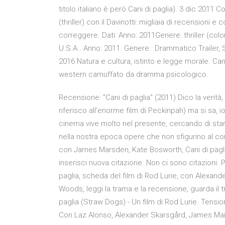
titolo italiano è però Cani di paglia). 3 dic 2011
(thriller) con il Davinotti: migliaia di recensioni 
correggere. Dati: Anno: 2011Genere: thriller (color
U.S.A.. Anno: 2011. Genere : Drammatico Trailer,
2016 Natura e cultura, istinto e legge morale. C
western camuffato da dramma psicologico.
Recensione: "Cani di paglia" (2011) Dico la verità, 
riferisco all'enorme film di Peckinpah) ma si sa, i
cinema vive molto nel presente, cercando di star
nella nostra epoca opere che non sfigurino al conf
con James Marsden, Kate Bosworth, Cani di paglia
inserisci nuova citazione. Non ci sono citazioni. P
paglia, scheda del film di Rod Lurie, con Alexa
Woods, leggi la trama e la recensione, guarda il 
paglia (Straw Dogs) - Un film di Rod Lurie. Tensi
Con Laz Alonso, Alexander Skarsgård, James Mar