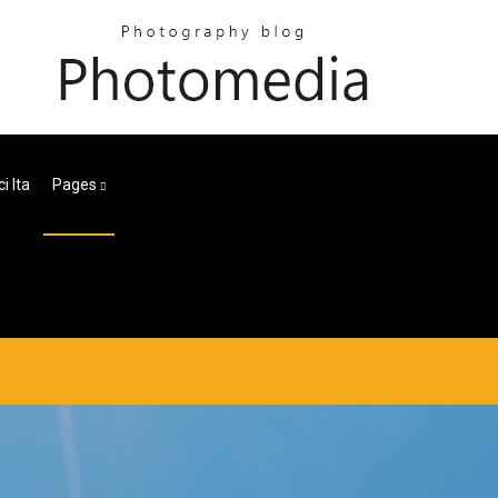
i Ita
Pages