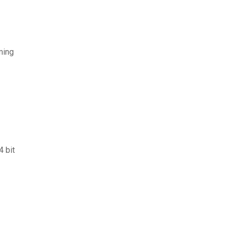
ming
 bit