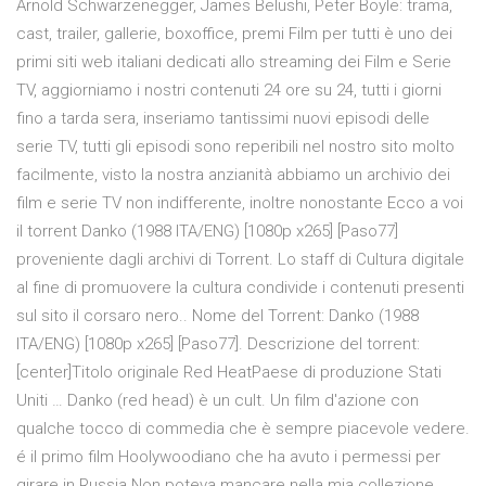
Arnold Schwarzenegger, James Belushi, Peter Boyle: trama,
cast, trailer, gallerie, boxoffice, premi Film per tutti è uno dei
primi siti web italiani dedicati allo streaming dei Film e Serie
TV, aggiorniamo i nostri contenuti 24 ore su 24, tutti i giorni
fino a tarda sera, inseriamo tantissimi nuovi episodi delle
serie TV, tutti gli episodi sono reperibili nel nostro sito molto
facilmente, visto la nostra anzianità abbiamo un archivio dei
film e serie TV non indifferente, inoltre nonostante Ecco a voi
il torrent Danko (1988 ITA/ENG) [1080p x265] [Paso77]
proveniente dagli archivi di Torrent. Lo staff di Cultura digitale
al fine di promuovere la cultura condivide i contenuti presenti
sul sito il corsaro nero.. Nome del Torrent: Danko (1988
ITA/ENG) [1080p x265] [Paso77]. Descrizione del torrent:
[center]Titolo originale Red HeatPaese di produzione Stati
Uniti … Danko (red head) è un cult. Un film d'azione con
qualche tocco di commedia che è sempre piacevole vedere.
é il primo film Hoolywoodiano che ha avuto i permessi per
girare in Russia Non poteva mancare nella mia collezione