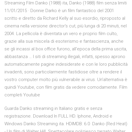
Streaming Film Danko (1988) ita, Danko (1988) film senza limiti
11/01/2015 · Donnie Darko è un film fantastico del 2001
scritto e diretto da Richard Kelly al suo esordio, riproposto al
cinema nella versione director's cut, più lunga di 20 minuti, nel
2004. La pellicola è diventata un vero e proprio film culto,
grazie alla sua miscela di esoterismo e fantascienza, anche
se gli incassi al box office furono, all'epoca della prima uscita,
abbastanza … I siti di streaming illegali, infatti, spesso aprono
automaticamente pagine indesiderate e con le loro pubblicità
invadenti, sono particolarmente fastidiose oltre a rendere il
vostro computer molto più vulnerabile ai virus. Un’alternativa è
quindi Youtube, con film gratis da vedere comodamente. Film
completi Youtube
Guarda Danko streaming in Italiano gratis e senza
registrazione. Download In FULL HD. Iphone, Android e
Windows Danko Streaming ita. HDIMDB: 6.0 Danko (Red Heat)
- Un film di Walter Hill. Spettacolare poliziesco targato Walter