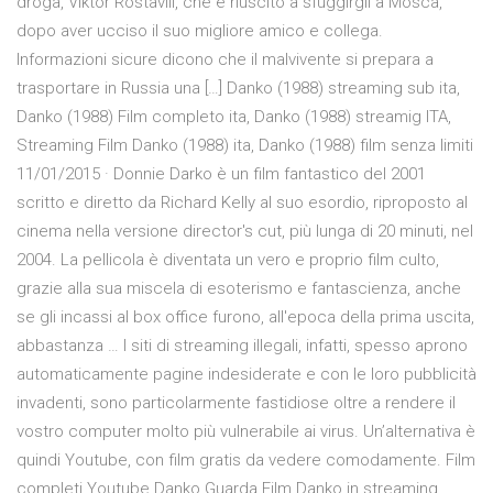
droga, Viktor Rostavili, che è riuscito a sfuggirgli a Mosca,
dopo aver ucciso il suo migliore amico e collega.
Informazioni sicure dicono che il malvivente si prepara a
trasportare in Russia una […] Danko (1988) streaming sub ita,
Danko (1988) Film completo ita, Danko (1988) streamig ITA,
Streaming Film Danko (1988) ita, Danko (1988) film senza limiti
11/01/2015 · Donnie Darko è un film fantastico del 2001
scritto e diretto da Richard Kelly al suo esordio, riproposto al
cinema nella versione director's cut, più lunga di 20 minuti, nel
2004. La pellicola è diventata un vero e proprio film culto,
grazie alla sua miscela di esoterismo e fantascienza, anche
se gli incassi al box office furono, all'epoca della prima uscita,
abbastanza … I siti di streaming illegali, infatti, spesso aprono
automaticamente pagine indesiderate e con le loro pubblicità
invadenti, sono particolarmente fastidiose oltre a rendere il
vostro computer molto più vulnerabile ai virus. Un’alternativa è
quindi Youtube, con film gratis da vedere comodamente. Film
completi Youtube Danko.Guarda Film Danko in streaming