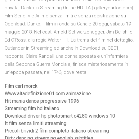
privata. Danko in Streaming Online HD ITA | gallerycarton.com|
Film SerieTv e Anime senza limiti e senza registrazione su
Openload. Danko, il film in onda su Canale 20 oggi, sabato 19
maggio 2018. Nel cast: Arnold Schwarzenegger, Jim Belishi e
Ed O'Ross, alla regia Walter Hill. La trama del film nel dettaglio.
Outlander in Streaming ed anche in Download su CB01,
racconta, Claire Randall, una donna sposata e un’infermiera
della Seconda Guerra Mondiale, finisce misteriosamente in
un’epoca passata, nel 1743, dove resta
Film carl morck
Www.altadefinizione01.com animazione
Hit mania dance progressive 1996
Streaming film hd italiano
Download driver hp photosmart c4280 windows 10
It film senza limiti streaming
Piccoli brividi 2 film completo italiano streaming
Dirty dancing streaming english subtitles