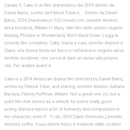
Canale 5. Cake è un film drammatico del 2014 diretto da
Daniel Barnz, scritto da Patrick Tobin e … Diretto da Daniel
Barnz, 2014 Drammatico (102 minuti) con Jennifer Aniston,
Anna Kendrick, William H. Macy. Altri film dello stesso regista:
Beastly, Phoebe in Wonderland, Won't Back Down. Leggi la
scheda film completa. Cake, trama e cast Jennifer Aniston è
Claire, una donna ferita nel fisico e nell’anima in seguito ad un
terribile incidente, che cerca di dare un senso alla propria
vita. Per andare avanti è
Cake is a 2014 American drama film directed by Daniel Barnz,
written by Patrick Tobin, and starring Jennifer Aniston, Adriana
Barraza, Felicity Huffman, William Not a great one, no, but a
solid film that serves as a vehicle for some really good
acting. Barraza injects a lot of humanity and compassion in
her character, even if 11 dic 2014 Claire Simmons (Jennifer
Aniston) soffre. Il suo dolore fisico è evidente dalle cicatrici