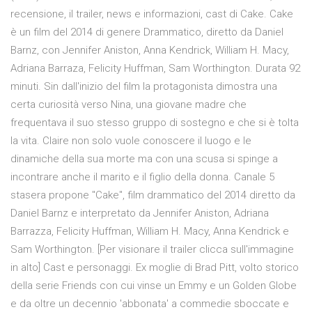
recensione, il trailer, news e informazioni, cast di Cake. Cake
è un film del 2014 di genere Drammatico, diretto da Daniel
Barnz, con Jennifer Aniston, Anna Kendrick, William H. Macy,
Adriana Barraza, Felicity Huffman, Sam Worthington. Durata 92
minuti. Sin dall'inizio del film la protagonista dimostra una
certa curiosità verso Nina, una giovane madre che
frequentava il suo stesso gruppo di sostegno e che si è tolta
la vita. Claire non solo vuole conoscere il luogo e le
dinamiche della sua morte ma con una scusa si spinge a
incontrare anche il marito e il figlio della donna. Canale 5
stasera propone "Cake", film drammatico del 2014 diretto da
Daniel Barnz e interpretato da Jennifer Aniston, Adriana
Barrazza, Felicity Huffman, William H. Macy, Anna Kendrick e
Sam Worthington. [Per visionare il trailer clicca sull'immagine
in alto] Cast e personaggi. Ex moglie di Brad Pitt, volto storico
della serie Friends con cui vinse un Emmy e un Golden Globe
e da oltre un decennio 'abbonata' a commedie sboccate e