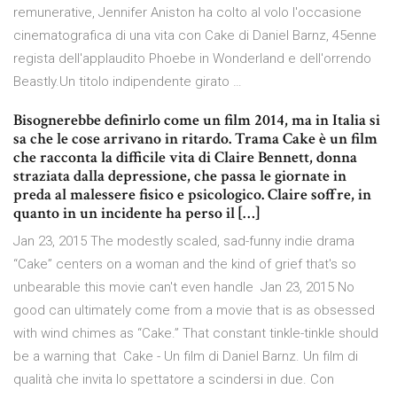
remunerative, Jennifer Aniston ha colto al volo l'occasione
cinematografica di una vita con Cake di Daniel Barnz, 45enne
regista dell'applaudito Phoebe in Wonderland e dell'orrendo
Beastly.Un titolo indipendente girato …
Bisognerebbe definirlo come un film 2014, ma in Italia si
sa che le cose arrivano in ritardo. Trama Cake è un film
che racconta la difficile vita di Claire Bennett, donna
straziata dalla depressione, che passa le giornate in
preda al malessere fisico e psicologico. Claire soffre, in
quanto in un incidente ha perso il […]
Jan 23, 2015 The modestly scaled, sad-funny indie drama
“Cake” centers on a woman and the kind of grief that's so
unbearable this movie can't even handle Jan 23, 2015 No
good can ultimately come from a movie that is as obsessed
with wind chimes as “Cake.” That constant tinkle-tinkle should
be a warning that Cake - Un film di Daniel Barnz. Un film di
qualità che invita lo spettatore a scindersi in due. Con