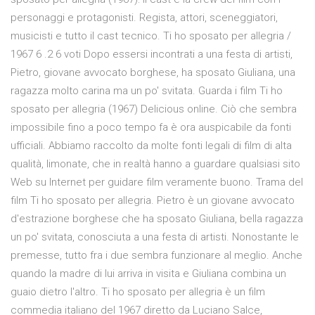
personaggi e protagonisti. Regista, attori, sceneggiatori,
musicisti e tutto il cast tecnico. Ti ho sposato per allegria /
1967 6 .2 6 voti Dopo essersi incontrati a una festa di artisti,
Pietro, giovane avvocato borghese, ha sposato Giuliana, una
ragazza molto carina ma un po' svitata. Guarda i film Ti ho
sposato per allegria (1967) Delicious online. Ciò che sembra
impossibile fino a poco tempo fa è ora auspicabile da fonti
ufficiali. Abbiamo raccolto da molte fonti legali di film di alta
qualità, limonate, che in realtà hanno a guardare qualsiasi sito
Web su Internet per guidare film veramente buono. Trama del
film Ti ho sposato per allegria. Pietro è un giovane avvocato
d'estrazione borghese che ha sposato Giuliana, bella ragazza
un po' svitata, conosciuta a una festa di artisti. Nonostante le
premesse, tutto fra i due sembra funzionare al meglio. Anche
quando la madre di lui arriva in visita e Giuliana combina un
guaio dietro l'altro. Ti ho sposato per allegria è un film
commedia italiano del 1967 diretto da Luciano Salce,