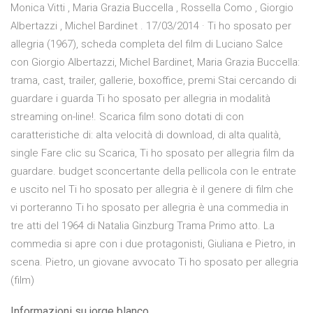
Monica Vitti , Maria Grazia Buccella , Rossella Como , Giorgio
Albertazzi , Michel Bardinet . 17/03/2014 · Ti ho sposato per
allegria (1967), scheda completa del film di Luciano Salce
con Giorgio Albertazzi, Michel Bardinet, Maria Grazia Buccella:
trama, cast, trailer, gallerie, boxoffice, premi Stai cercando di
guardare i guarda Ti ho sposato per allegria in modalità
streaming on-line!. Scarica film sono dotati di con
caratteristiche di: alta velocità di download, di alta qualità,
single Fare clic su Scarica, Ti ho sposato per allegria film da
guardare. budget sconcertante della pellicola con le entrate
e uscito nel Ti ho sposato per allegria è il genere di film che
vi porteranno Ti ho sposato per allegria è una commedia in
tre atti del 1964 di Natalia Ginzburg Trama Primo atto. La
commedia si apre con i due protagonisti, Giuliana e Pietro, in
scena. Pietro, un giovane avvocato Ti ho sposato per allegria
(film)
Informazioni su jorge blanco