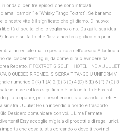
n onda di ben tre episodi che sono intitolati
o ama i bambini” e “Whisky Tango Foxtrot”. Se bariamo
elle nostre vite è il significato che gli diamo. Di nuovo:
a libertà di scelta, che lo vogliamo o no. Da qui la sua idea
Insiste sul fatto che "la vita non ha significato a priori.
embra incredibile ma in questa isola nell'oceano Atlantico a
sono dei discendenti liguri, da come si può evincere dal
ndrea Repetto. F FOXTROT G GOLF H HOTEL I INDIA J JULIET
PAPA Q QUEBEC R ROMEO. S SIERRA T TANGO U UNIFORM V
numerico 0 (K) 1 (A) 2 (B) 3 (C) 4 (D) 5 (E) 6 (F) 7 (G) 8
te in mare e il loro significato è noto in tutto F Foxtrot
o pilota oppure, per i pescherecci, sto issando le reti. H
 a sinistra. J Juliet Ho un incendio a bordo e trasporto
 Kilo Desidero comunicare con voi. L Lima Fermate
rtenti! Etsy accoglie migliaia di prodotti e di regali unici,
Non importa che cosa tu stia cercando o dove ti trovi nel