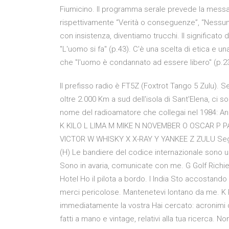
Fiumicino. Il programma serale prevede la messa i
rispettivamente “Verità o conseguenze”, “Nessun
con insistenza, diventiamo trucchi. Il significato d
"L'uomo si fa" (p.43). C'è una scelta di etica e un
che "l'uomo è condannato ad essere libero" (p.23). 
Il prefisso radio è FT5Z (Foxtrot Tango 5 Zulu). S
oltre 2.000 Km a sud dell'isola di Sant'Elena, ci 
nome del radioamatore che collegai nel 1984: A
K KILO L LIMA M MIKE N NOVEMBER O OSCAR P 
VICTOR W WHISKY X X-RAY Y YANKEE Z ZULU Segnale 
(H) Le bandiere del codice internazionale sono usa
Sono in avaria, comunicate con me. G Golf Richied
Hotel Ho il pilota a bordo. I India Sto accostando
merci pericolose. Mantenetevi lontano da me. K
immediatamente la vostra Hai cercato: acronimi dive
fatti a mano e vintage, relativi alla tua ricerca. 