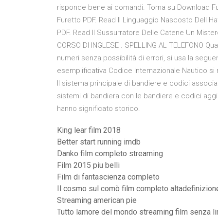
risponde bene ai comandi. Torna su Download Fug
Furetto PDF. Read Il Linguaggio Nascosto Dell Hat
PDF. Read Il Sussurratore Delle Catene Un Miste
CORSO DI INGLESE . SPELLING AL TELEFONO Quando 
numeri senza possibilità di errori, si usa la segue
esemplificativa Codice Internazionale Nautico si 
Il sistema principale di bandiere e codici associa
sistemi di bandiera con le bandiere e codici aggiun
hanno significato storico.
King lear film 2018
Better start running imdb
Danko film completo streaming
Film 2015 piu belli
Film di fantascienza completo
Il cosmo sul comò film completo altadefinizion
Streaming american pie
Tutto lamore del mondo streaming film senza li