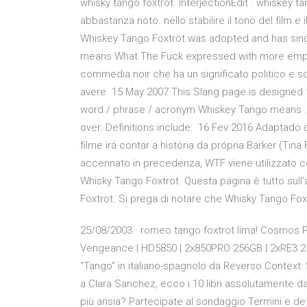
whisky tango foxtrot. InterjectionEdit · whiske
abbastanza noto. nello stabilire il tono del film e 
Whiskey Tango Foxtrot was adopted and has sinc
means What The Fuck expressed with more emph
commedia noir che ha un significato politico e soc
avere 15 May 2007 This Slang page is designed t
word / phrase / acronym Whiskey Tango means . On
over. Definitions include: 16 Fev 2016 Adaptado d
filme irá contar a história da própria Barker (Tin
accennato in precedenza, WTF viene utilizzato 
Whisky Tango Foxtrot. Questa pagina è tutto sull
Foxtrot. Si prega di notare che Whisky Tango Foxt
25/08/2003 · romeo tango foxtrot lima! Cosmos P
Vengeance | HD5850 | 2x850PRO 256GB | 2xRE3 25
"Tango" in italiano-spagnolo da Reverso Context: 
a Clara Sanchez, ecco i 10 libri assolutamente d
più ansia? Partecipate al sondaggio Termini e defi