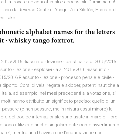
arti a trovare opzioni ottimali e accessibili. Cominciamo!
taliano da Reverso Context: Yanqui Zulú Xilofón, Harrisford
en Lake.
onetic alphabet names for the letters
t · whisky tango foxtrot.
. 2015/2016 Riassunto - lezione - balistica - a.a. 2015/2016
sunto - lezione - esplosivi - a.a. 2015/2016 Riassunto -
2015/2016 Riassunto - lezione - processo penale e civile -
 diporto. Corsi di vela, regata e skipper, patenti nautiche a
n Italia, ad esempio, nei mesi precedenti alla votazione, si
molti hanno attribuito un significato preciso: quello di un
 far passare (o non passare, ma in misura assai minore) lo
iere del codice internazionale sono usate in mare e il loro
esse sono utilizzate anche singolarmente come avvertimento
 mare", mentre una D avvisa che l’imbarcazione non