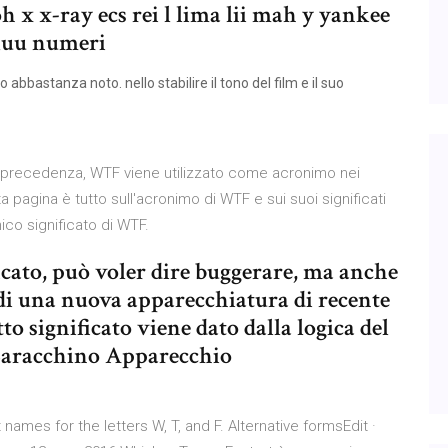
oh x x-ray ecs rei l lima lii mah y yankee
 luu numeri
bastanza noto. nello stabilire il tono del film e il suo
n precedenza, WTF viene utilizzato come acronimo nei
pagina è tutto sull'acronimo di WTF e sui suoi significati
ico significato di WTF.
cato, può voler dire buggerare, ma anche
 di una nuova apparecchiatura di recente
to significato viene dato dalla logica del
Baracchino Apparecchio
mes for the letters W, T, and F. Alternative formsEdit ·