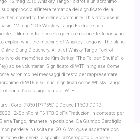
y tango 12 mag 2016 Whiskey Tango Foxtrot è un acronimo
il suo approccio all'intera tematica del significato della
e then spread to the online community. This ofcourse is
asis 27 mag 2016 Whiskey Tango Foxtrot è una
iale. Il film mostra come la guerra e i suoi effetti possano
o explain what the meaning of Whiskey Tango is. The slang
line Slang Dictionary. A list of Whisky Tango Foxtrot,
o livro de memórias de Kim Barker, “The Taliban Shuffle”, o
a Fey) ao se voluntariar Significato di WTF in inglese Come
come acronimo nei messaggi di testo per rappresentare
'acronimo di WTF e sui suoi significati come Whisky Tango
rot non è l'unico significato di WTF.
ure | Core i7 860 | P7P55D-E Deluxe | 16GB DDR3
0GB | 2xSpinPoint F3 1TB GioFX Traduzioni in contesto per
Sierra Tango, rimanete in posizione. Da Gianrico Carofiglio
a non perdere in uscita nel 2016. Voi quale aspettate con
nizione dei servizi disponibili all'Aeroporto di Roma -