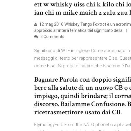
ett w whisky uiss chi k kilo chi l
ian chi m mike maich z zulu zuu
12 mag 2016 Whiskey Tango Foxtrot è un acronimo ab
approccio all'intera tematica del significato della
2 Comments
Significato di WTF in inglese Come accennato i
messaggi di testo per rappresentare E se. Questa 
come E se. Si prega di notare che E se non è l'un
Bagnare Parola con doppio signifi
bere alla salute di un nuovo CB o
impiego, quindi brindare; il corret
discorso. Bailamme Confusione. 
ricetrasmettitore usato dai CB.
EtymologyEdit. From the NATO phonetic alphabet na