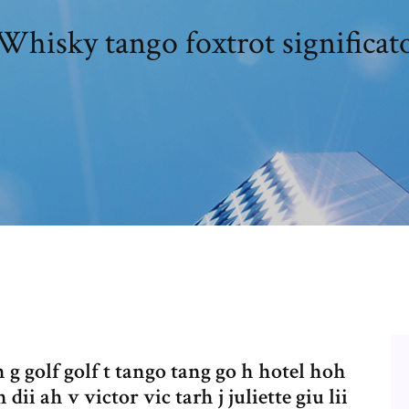
Whisky tango foxtrot significat
ah g golf golf t tango tang go h hotel hoh
dii ah v victor vic tarh j juliette giu lii