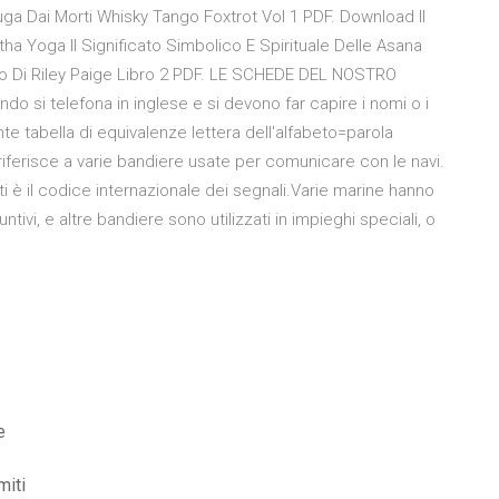
a Dai Morti Whisky Tango Foxtrot Vol 1 PDF. Download Il
ha Yoga Il Significato Simbolico E Spirituale Delle Asana
ro Di Riley Paige Libro 2 PDF. LE SCHEDE DEL NOSTRO
si telefona in inglese e si devono far capire i nomi o i
nte tabella di equivalenze lettera dell'alfabeto=parola
riferisce a varie bandiere usate per comunicare con le navi.
ti è il codice internazionale dei segnali.Varie marine hanno
tivi, e altre bandiere sono utilizzati in impieghi speciali, o
e
miti