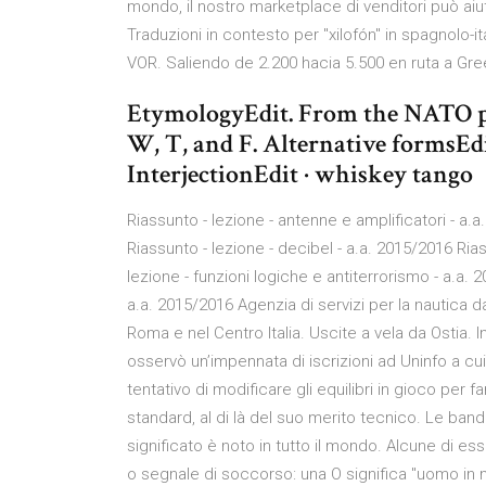
mondo, il nostro marketplace di venditori può aiut
Traduzioni in contesto per "xilofón" in spagnolo-i
VOR. Saliendo de 2.200 hacia 5.500 en ruta a Gre
EtymologyEdit. From the NATO ph
W, T, and F. Alternative formsEdi
InterjectionEdit · whiskey tango
Riassunto - lezione - antenne e amplificatori - a.a
Riassunto - lezione - decibel - a.a. 2015/2016 Rias
lezione - funzioni logiche e antiterrorismo - a.a. 
a.a. 2015/2016 Agenzia di servizi per la nautica da
Roma e nel Centro Italia. Uscite a vela da Ostia. I
osservò un’impennata di iscrizioni ad Uninfo a cui 
tentativo di modificare gli equilibri in gioco per
standard, al di là del suo merito tecnico. Le band
significato è noto in tutto il mondo. Alcune di 
o segnale di soccorso: una O significa "uomo in