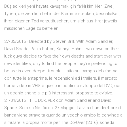
Düşledikleri yeni hayata kavuşmak için farklı kimlikler Zwei,
Typen, die ziemlich tief in der Klemme stecken, beschließen,
ihren eigenen Tod vorzutäuschen, um sich aus ihrer jeweils
misslichen Lage zu befreien.
27/05/2016 · Directed by Steven Brill. With Adam Sandler,
David Spade, Paula Patton, Kathryn Hahn. Two down-on-their-
luck guys decide to fake their own deaths and start over with
new identities, only to find the people they're pretending to
be are in even deeper trouble. Il sito sul campo del cinema
con tutte le anteprime, le recensioni ed i trailers, il mercato
home video in VHS e quello in continuo sviluppo del DVD, con
un occhio anche alle più interessanti proposte televisive.
21/04/2016 · THE DO-OVER con Adam Sandler and David
Spade. Solo su Netlfix dal 27 Maggio. La vita di un direttore di
banca viene stravolta quando un vecchio amico lo convince a
simulare la propria morte per The Do-Over (2016), scheda