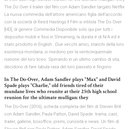
The Do Over il trailer del film con Adam Sandler targato Netflix
La nuova commedia dell'attore americano figlia dell'accordo
con la società di Reed Hastings Il Film si intitola The Do Over
[HD], di genere Commedia Disponibile solo qui per tutti i
dispositivi mobili e fissi in Streaming, la durata è di N/A ed è
stato prodotto in English.. Due vecchi amici, stanchi della loro
esistenza mondana, si rivedono per la venticinquennale
riunione del loro liceo. Sperando in un ultimo cambio di vita,
decidono di fare tabula rasa del loro passato e fingono
In The Do-Over, Adam Sandler plays "Max" and David
Spade plays "Charlie," old friends tired of their
mundane lives who reunite at their 25th high school
reunion for the ultimate mulligan: they
The Do-Over (2016), scheda completa del film di Steven Brill
con Adam Sandler, Paula Patton, David Spade: trama, cast,
trailer, gallerie, boxoffice, premi, curiosità e news. Un film di