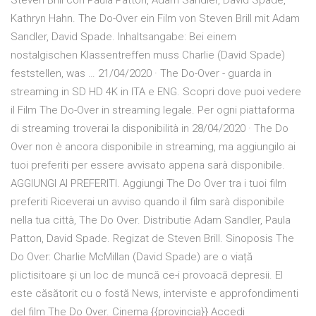
Steven Brill con Paula Patton, Adam Sandler, David Spade,
Kathryn Hahn. The Do-Over ein Film von Steven Brill mit Adam
Sandler, David Spade. Inhaltsangabe: Bei einem
nostalgischen Klassentreffen muss Charlie (David Spade)
feststellen, was … 21/04/2020 · The Do-Over - guarda in
streaming in SD HD 4K in ITA e ENG. Scopri dove puoi vedere
il Film The Do-Over in streaming legale. Per ogni piattaforma
di streaming troverai la disponibilità in 28/04/2020 · The Do
Over non è ancora disponibile in streaming, ma aggiungilo ai
tuoi preferiti per essere avvisato appena sarà disponibile.
AGGIUNGI AI PREFERITI. Aggiungi The Do Over tra i tuoi film
preferiti Riceverai un avviso quando il film sarà disponibile
nella tua città, The Do Over. Distributie Adam Sandler, Paula
Patton, David Spade. Regizat de Steven Brill. Sinoposis The
Do Over: Charlie McMillan (David Spade) are o viață
plictisitoare și un loc de muncă ce-i provoacă depresii. El
este căsătorit cu o fostă News, interviste e approfondimenti
del film The Do Over. Cinema {{provincia}} Accedi