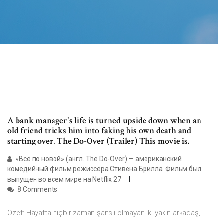
A bank manager's life is turned upside down when an
old friend tricks him into faking his own death and
starting over. The Do-Over (Trailer) This movie is.
«Всё по новой» (англ. The Do-Over) — американский
комедийный фильм режиссёра Стивена Брилла. Фильм был
выпущен во всем мире на Netflix 27
8 Comments
Özet: Hayatta hiçbir zaman şanslı olmayan iki yakın arkadaş,