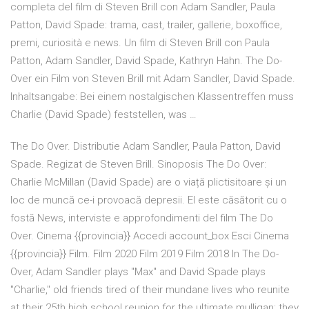
completa del film di Steven Brill con Adam Sandler, Paula
Patton, David Spade: trama, cast, trailer, gallerie, boxoffice,
premi, curiosità e news. Un film di Steven Brill con Paula
Patton, Adam Sandler, David Spade, Kathryn Hahn. The Do-
Over ein Film von Steven Brill mit Adam Sandler, David Spade.
Inhaltsangabe: Bei einem nostalgischen Klassentreffen muss
Charlie (David Spade) feststellen, was …
The Do Over. Distributie Adam Sandler, Paula Patton, David
Spade. Regizat de Steven Brill. Sinoposis The Do Over:
Charlie McMillan (David Spade) are o viață plictisitoare și un
loc de muncă ce-i provoacă depresii. El este căsătorit cu o
fostă News, interviste e approfondimenti del film The Do
Over. Cinema {{provincia}} Accedi account_box Esci Cinema
{{provincia}} Film. Film 2020 Film 2019 Film 2018 In The Do-
Over, Adam Sandler plays "Max" and David Spade plays
"Charlie," old friends tired of their mundane lives who reunite
at their 25th high school reunion for the ultimate mulligan: they