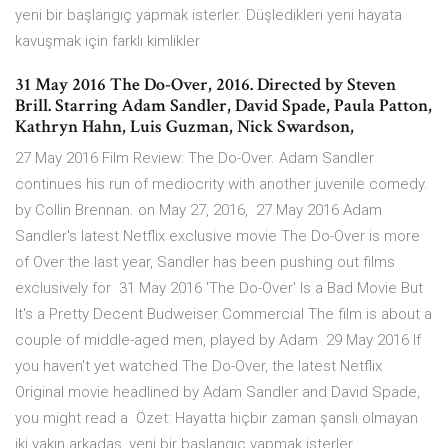
yeni bir başlangıç yapmak isterler. Düşledikleri yeni hayata
kavuşmak için farklı kimlikler
31 May 2016 The Do-Over, 2016. Directed by Steven
Brill. Starring Adam Sandler, David Spade, Paula Patton,
Kathryn Hahn, Luis Guzman, Nick Swardson,
27 May 2016 Film Review: The Do-Over. Adam Sandler
continues his run of mediocrity with another juvenile comedy.
by Collin Brennan. on May 27, 2016, 27 May 2016 Adam
Sandler's latest Netflix exclusive movie The Do-Over is more
of Over the last year, Sandler has been pushing out films
exclusively for 31 May 2016 'The Do-Over' Is a Bad Movie But
It's a Pretty Decent Budweiser Commercial The film is about a
couple of middle-aged men, played by Adam 29 May 2016 If
you haven't yet watched The Do-Over, the latest Netflix
Original movie headlined by Adam Sandler and David Spade,
you might read a Özet: Hayatta hiçbir zaman şanslı olmayan
iki yakın arkadaş, yeni bir başlangıç yapmak isterler.