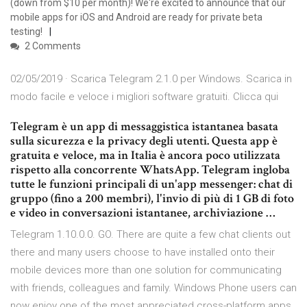
(down from $10 per month)! We're excited to announce that our
mobile apps for iOS and Android are ready for private beta
testing!
2 Comments
02/05/2019 · Scarica Telegram 2.1.0 per Windows. Scarica in
modo facile e veloce i migliori software gratuiti. Clicca qui
Telegram è un app di messaggistica istantanea basata
sulla sicurezza e la privacy degli utenti. Questa app è
gratuita e veloce, ma in Italia è ancora poco utilizzata
rispetto alla concorrente WhatsApp. Telegram ingloba
tutte le funzioni principali di un'app messenger: chat di
gruppo (fino a 200 membri), l'invio di più di 1 GB di foto
e video in conversazioni istantanee, archiviazione …
Telegram 1.10.0.0. GO. There are quite a few chat clients out
there and many users choose to have installed onto their
mobile devices more than one solution for communicating
with friends, colleagues and family. Windows Phone users can
now enjoy one of the most appreciated cross-platform apps