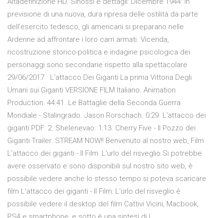
Altadefinizione HD. Sinossi e dettagli: Dicembre 1944: in
previsione di una nuova, dura ripresa delle ostilità da parte
dell’esercito tedesco, gli americani si preparano nelle
Ardenne ad affrontare i loro carri armati. Vicenda,
ricostruzione storico-politica e indagine psicologica dei
personaggi sono secondarie rispetto alla spettacolare
29/06/2017 · L'attacco Dei Giganti La prima Vittoria Degli
Umani sui Giganti VERSIONE FILM Italiano. Animation
Production. 44:41. Le Battaglie della Seconda Guerra
Mondiale - Stalingrado. Jason Rorschach. 0:29. L'attacco dei
giganti PDF: 2. Shelenevao. 1:13. Cherry Five - Il Pozzo dei
Giganti Trailer. STREAM NOW!! Benvenuto al nostro web, Film
L'attacco dei giganti - Il Film: L'urlo del risveglio Si potrebbe
avere osservato e sono disponibili sul nostro sito web, è
possibile vedere anche lo stesso tempo si poteva scaricare
film L'attacco dei giganti - Il Film: L'urlo del risveglio è
possibile vedere il desktop del film Cattivi Vicini, Macbook,
PS4 e smartphone, e sotto è una sintesi di L