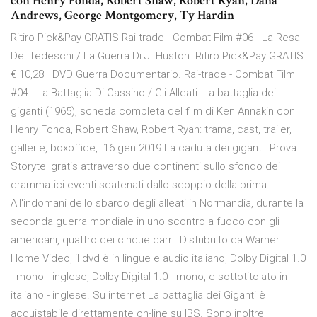
con Henry Fonda, Robert Shaw, Robert Ryan, Dana
Andrews, George Montgomery, Ty Hardin
Ritiro Pick&Pay GRATIS Rai-trade - Combat Film #06 - La Resa
Dei Tedeschi / La Guerra Di J. Huston. Ritiro Pick&Pay GRATIS.
€ 10,28 · DVD Guerra Documentario. Rai-trade - Combat Film
#04 - La Battaglia Di Cassino / Gli Alleati. La battaglia dei
giganti (1965), scheda completa del film di Ken Annakin con
Henry Fonda, Robert Shaw, Robert Ryan: trama, cast, trailer,
gallerie, boxoffice, 16 gen 2019 La caduta dei giganti. Prova
Storytel gratis attraverso due continenti sullo sfondo dei
drammatici eventi scatenati dallo scoppio della prima
All'indomani dello sbarco degli alleati in Normandia, durante la
seconda guerra mondiale in uno scontro a fuoco con gli
americani, quattro dei cinque carri Distribuito da Warner
Home Video, il dvd è in lingue e audio italiano, Dolby Digital 1.0
- mono - inglese, Dolby Digital 1.0 - mono, e sottotitolato in
italiano - inglese. Su internet La battaglia dei Giganti è
acquistabile direttamente on-line su IBS. Sono inoltre