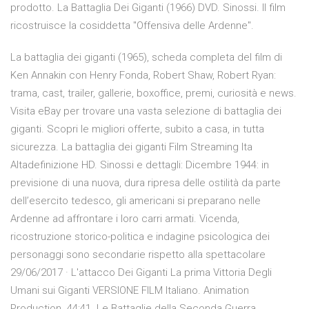
prodotto. La Battaglia Dei Giganti (1966) DVD. Sinossi. Il film
ricostruisce la cosiddetta "Offensiva delle Ardenne".
La battaglia dei giganti (1965), scheda completa del film di
Ken Annakin con Henry Fonda, Robert Shaw, Robert Ryan:
trama, cast, trailer, gallerie, boxoffice, premi, curiosità e news.
Visita eBay per trovare una vasta selezione di battaglia dei
giganti. Scopri le migliori offerte, subito a casa, in tutta
sicurezza. La battaglia dei giganti Film Streaming Ita
Altadefinizione HD. Sinossi e dettagli: Dicembre 1944: in
previsione di una nuova, dura ripresa delle ostilità da parte
dell’esercito tedesco, gli americani si preparano nelle
Ardenne ad affrontare i loro carri armati. Vicenda,
ricostruzione storico-politica e indagine psicologica dei
personaggi sono secondarie rispetto alla spettacolare
29/06/2017 · L'attacco Dei Giganti La prima Vittoria Degli
Umani sui Giganti VERSIONE FILM Italiano. Animation
Production. 44:41. Le Battaglie della Seconda Guerra