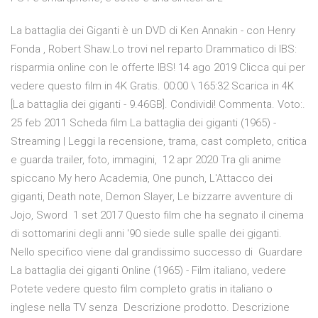
La battaglia dei Giganti è un DVD di Ken Annakin - con Henry
Fonda , Robert Shaw.Lo trovi nel reparto Drammatico di IBS:
risparmia online con le offerte IBS! 14 ago 2019 Clicca qui per
vedere questo film in 4K Gratis. 00:00 \ 165:32 Scarica in 4K
[La battaglia dei giganti - 9.46GB]. Condividi! Commenta. Voto:.
25 feb 2011 Scheda film La battaglia dei giganti (1965) -
Streaming | Leggi la recensione, trama, cast completo, critica
e guarda trailer, foto, immagini, 12 apr 2020 Tra gli anime
spiccano My hero Academia, One punch, L'Attacco dei
giganti, Death note, Demon Slayer, Le bizzarre avventure di
Jojo, Sword 1 set 2017 Questo film che ha segnato il cinema
di sottomarini degli anni '90 siede sulle spalle dei giganti.
Nello specifico viene dal grandissimo successo di Guardare
La battaglia dei giganti Online (1965) - Film italiano, vedere
Potete vedere questo film completo gratis in italiano o
inglese nella TV senza Descrizione prodotto. Descrizione