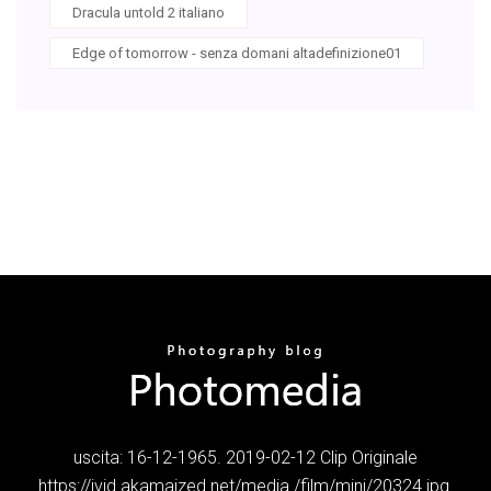
Dracula untold 2 italiano
Edge of tomorrow - senza domani altadefinizione01
uscita: 16-12-1965. 2019-02-12 Clip Originale
https://ivid.akamaized.net/media /film/mini/20324.jpg.