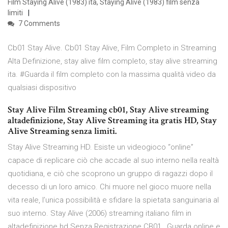
Film Staying Alive (1983) ita, Staying Alive (1983) film senza
limiti
7 Comments
Cb01 Stay Alive. Cb01 Stay Alive, Film Completo in Streaming
Alta Definizione, stay alive film completo, stay alive streaming
ita. #Guarda il film completo con la massima qualità video da
qualsiasi dispositivo
Stay Alive Film Streaming cb01, Stay Alive streaming
altadefinizione, Stay Alive Streaming ita gratis HD, Stay
Alive Streaming senza limiti.
Stay Alive Streaming HD. Esiste un videogioco “online”
capace di replicare ciò che accade al suo interno nella realtà
quotidiana, e ciò che scoprono un gruppo di ragazzi dopo il
decesso di un loro amico. Chi muore nel gioco muore nella
vita reale, l’unica possibilità e sfidare la spietata sanguinaria al
suo interno. Stay Alive (2006) streaming italiano film in
altadefinizione hd Senza Registrazione CB01 , Guarda online e