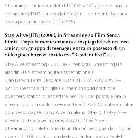
Streaming – Lista completa HD 1080p/720p (streaming alta
definizione) 1683 Film con lettera (S) - …se incontri Sartana
prega per la tua morte [HD] (1968)
Stay Alive [HD] (2006), in Streaming su Film Senza
Limiti. Dopo la morte cruenta e inspiegabile di un loro
amico, un gruppo di teenager entra in possesso di un
videogioco horror, ibrido tra "Resident Evil" e …
Stay Alive streaming - CB01 ex Cineblog01 Streaming ITA
aladdin 2019 streaming ita altadefinizione01
Ciao.Darwin.Terre.Desolate.S08E03.HDTV.ITA.AC3.XviD-P. .
Iscriviti Centinaia di migliaia di membri soddisfatti che
divennero stanchi di aspettare per DVD per posta, e ora lo
streaming di più caldi nuove uscite e CLASSICS sul web. Film-
Completo Stay Out Stay Alive in italiano, Stay Out Stay Alive
streaming ita altadefinizione, Stay Out Stay Alive Film
Streaming Completo. Guarda un film online o guarda i migliori
video HD 1080p gratuiti su desktop, laptop, laptop, tablet,