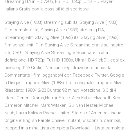
streaming ITA in HD 720p, Full HD 1080p, Ultra HD Player
Italiano Gratis con la possibilità di scaricare.
Staying Alive (1983) streaming sub ita, Staying Alive (1983)
Film completo ita, Staying Alive (1983) streamig ITA,
Streaming Film Staying Alive (1983) ita, Staying Alive (1983)
film senza limiti Film Staying Alive Streaming gratis sul nostro
sito CB01. Staying Alive Streaming e Scaricare in alta
definizione. HD 720p, Full HD 1080p, Ultra HD 4K cb01.legal ex
cineblog01 è Gratis!. Nessuna registrazione è richiesta.
Commentate i film loggandovi con Facebook, Twitter, Google
o Disqus. Trapped Alive (1988) Titolo originale: Trapped Alive
Rilasciato: 1988-12-23 Durata: 92 minuti Votazione: 3.3 di 4
utenti Generi: Drama,Horror Stelle: Alex Kubik, Elizabeth Kent,
Cameron Mitchell, Mark Witsken, Sullivan Hester, Michael
Nash, Laura Kalison Paese: United States of America Lingua
Originale: English Parole Chiave: mutant, wisconsin, cannibal,
trapped in a mine Lista completa Download – Lista completa