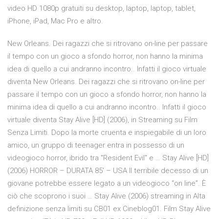
video HD 1080p gratuiti su desktop, laptop, laptop, tablet,
iPhone, iPad, Mac Pro e altro.
New Orleans. Dei ragazzi che si ritrovano on-line per passare
il tempo con un gioco a sfondo horror, non hanno la minima
idea di quello a cui andranno incontro.. Infatti il gioco virtuale
diventa New Orleans. Dei ragazzi che si ritrovano on-line per
passare il tempo con un gioco a sfondo horror, non hanno la
minima idea di quello a cui andranno incontro.. Infatti il gioco
virtuale diventa Stay Alive [HD] (2006), in Streaming su Film
Senza Limiti. Dopo la morte cruenta e inspiegabile di un loro
amico, un gruppo di teenager entra in possesso di un
videogioco horror, ibrido tra "Resident Evil" e … Stay Alive [HD]
(2006) HORROR – DURATA 85′ – USA Il terribile decesso di un
giovane potrebbe essere legato a un videogioco “on line”. È
ciò che scoprono i suoi … Stay Alive (2006) streaming in Alta
definizione senza limiti su CB01 ex Cineblog01. Film Stay Alive