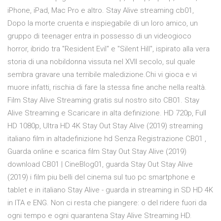
iPhone, iPad, Mac Pro e altro. Stay Alive streaming cb01,
Dopo la morte cruenta e inspiegabile di un loro amico, un
gruppo di teenager entra in possesso di un videogioco
horror, ibrido tra "Resident Evil" e "Silent Hill", ispirato alla vera
storia di una nobildonna vissuta nel XVII secolo, sul quale
sembra gravare una terribile maledizione.Chi vi gioca e vi
muore infatti, rischia di fare la stessa fine anche nella realtà.
Film Stay Alive Streaming gratis sul nostro sito CB01. Stay
Alive Streaming e Scaricare in alta definizione. HD 720p, Full
HD 1080p, Ultra HD 4K Stay Out Stay Alive (2019) streaming
italiano film in altadefinizione hd Senza Registrazione CB01 ,
Guarda online e scarica film Stay Out Stay Alive (2019)
download CB01 | CineBlog01, guarda Stay Out Stay Alive
(2019) i film piu belli del cinema sul tuo pc smartphone e
tablet e in italiano Stay Alive - guarda in streaming in SD HD 4K
in ITA e ENG. Non ci resta che piangere: o del ridere fuori da
ogni tempo e ogni quarantena Stay Alive Streaming HD.