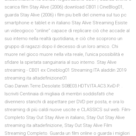
scarica film Stay Alive (2006) download CB01 | CineBlog01,
guarda Stay Alive (2006) i film piu belli del cinema sul tuo pc
smartphone e tablet e in italiano Stay Alive Streaming Esiste
un videogioco “online” capace di replicare ciò che accade al
suo interno nella realtà quotidiana, e ciò che scoprono un
gruppo di ragazzi dopo il decesso di un loro amico. Chi
muore nel gioco muore nella vita reale, l’unica possibilità e
sfidare la spietata sanguinaria al suo interno. Stay Alive
streaming - CB01 ex Cineblog01 Streaming ITA aladdin 2019
streaming ita altadefinizione01
Ciao.Darwin.Terre.Desolate.S08E03.HDTV.ITA.AC3.XviD-P. .
Iscriviti Centinaia di migliaia di membri soddisfatti che
divennero stanchi di aspettare per DVD per posta, e ora lo
streaming di più caldi nuove uscite e CLASSICS sul web. Film-
Completo Stay Out Stay Alive in italiano, Stay Out Stay Alive
streaming ita altadefinizione, Stay Out Stay Alive Film
Streaming Completo. Guarda un film online o guarda i migliori