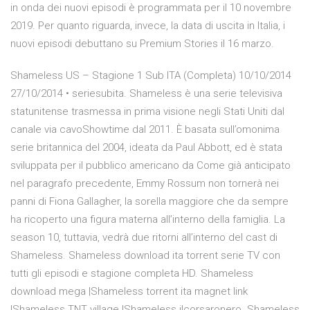
in onda dei nuovi episodi è programmata per il 10 novembre
2019. Per quanto riguarda, invece, la data di uscita in Italia, i
nuovi episodi debuttano su Premium Stories il 16 marzo.
Shameless US – Stagione 1 Sub ITA (Completa) 10/10/2014
27/10/2014 • seriesubita. Shameless è una serie televisiva
statunitense trasmessa in prima visione negli Stati Uniti dal
canale via cavoShowtime dal 2011. È basata sull’omonima
serie britannica del 2004, ideata da Paul Abbott, ed è stata
sviluppata per il pubblico americano da Come già anticipato
nel paragrafo precedente, Emmy Rossum non tornerà nei
panni di Fiona Gallagher, la sorella maggiore che da sempre
ha ricoperto una figura materna all’interno della famiglia. La
season 10, tuttavia, vedrà due ritorni all’interno del cast di
Shameless. Shameless download ita torrent serie TV con
tutti gli episodi e stagione completa HD. Shameless
download mega |Shameless torrent ita magnet link
|Shameless TNT village |Shameless ilcorsaronero. Shameless