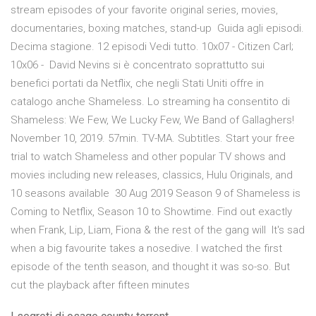
stream episodes of your favorite original series, movies,
documentaries, boxing matches, stand-up Guida agli episodi.
Decima stagione. 12 episodi Vedi tutto. 10x07 - Citizen Carl;
10x06 - David Nevins si è concentrato soprattutto sui
benefici portati da Netflix, che negli Stati Uniti offre in
catalogo anche Shameless. Lo streaming ha consentito di
Shameless: We Few, We Lucky Few, We Band of Gallaghers!
November 10, 2019. 57min. TV-MA. Subtitles. Start your free
trial to watch Shameless and other popular TV shows and
movies including new releases, classics, Hulu Originals, and
10 seasons available 30 Aug 2019 Season 9 of Shameless is
Coming to Netflix, Season 10 to Showtime. Find out exactly
when Frank, Lip, Liam, Fiona & the rest of the gang will It's sad
when a big favourite takes a nosedive. I watched the first
episode of the tenth season, and thought it was so-so. But
cut the playback after fifteen minutes