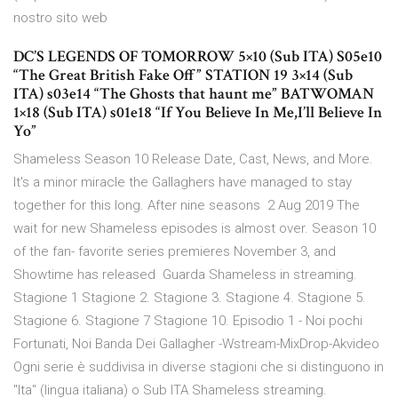
nostro sito web
DC’S LEGENDS OF TOMORROW 5×10 (Sub ITA) S05e10
“The Great British Fake Off” STATION 19 3×14 (Sub
ITA) s03e14 “The Ghosts that haunt me” BATWOMAN
1×18 (Sub ITA) s01e18 “If You Believe In Me,I’ll Believe In
Yo”
Shameless Season 10 Release Date, Cast, News, and More.
It's a minor miracle the Gallaghers have managed to stay
together for this long. After nine seasons 2 Aug 2019 The
wait for new Shameless episodes is almost over. Season 10
of the fan- favorite series premieres November 3, and
Showtime has released Guarda Shameless in streaming.
Stagione 1 Stagione 2. Stagione 3. Stagione 4. Stagione 5.
Stagione 6. Stagione 7 Stagione 10. Episodio 1 - Noi pochi
Fortunati, Noi Banda Dei Gallagher -Wstream-MixDrop-Akvideo
Ogni serie è suddivisa in diverse stagioni che si distinguono in
"Ita" (lingua italiana) o Sub ITA Shameless streaming.