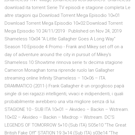
download ita torrent Serie TV episodi e stagione completa Le
altre stagioni qui Download Torrent Mega Episodio 10×01
Download Torrent Mega Episodio 10×02 Download Torrent
Mega Episodio 10 24/11/2019 · Published on Nov 24, 2019
Shameless 10x04 "A Little Gallagher Goes A Long Way"
Season 10 Episode 4 Promo - Frank and Mikey set off on a
day of adventure around the city in pursuit of Mikey’s
Shameless 10 Showtime rinnova serie tv decima stagione
Cameron Monaghan torna riprende ruolo Ian Gallagher
streaming online Infinity Shameless – 10×06 – ITA.
DRAMMATICO (2011-) Frank Gallagher è un orgoglioso papà
single di sei ragazzi intelligenti, vivaci e indipendenti, i quali
probabilmente avrebbero una vita migliore senza di lui.
STAGIONE 10 - SUB ITA 10×01 – Akvideo – Backin – Wstream.
10×02 – Akvideo – Backin – Mixdrop – Wstream. DC’S
LEGENDS OF TOMORROW 5×10 (Sub ITA) S05e10 “The Great
British Fake Off” STATION 19 3×14 (Sub ITA) s03e14 “The