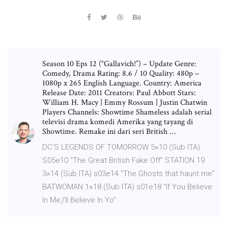
Season 10 Eps 12 (“Gallavich!”) – Update Genre:
Comedy, Drama Rating: 8.6 / 10 Quality: 480p –
1080p x 265 English Language. Country: America
Release Date: 2011 Creators: Paul Abbott Stars:
William H. Macy | Emmy Rossum | Justin Chatwin
Players Channels: Showtime Shameless adalah serial
televisi drama komedi Amerika yang tayang di
Showtime. Remake ini dari seri British …
DC’S LEGENDS OF TOMORROW 5×10 (Sub ITA)
S05e10 “The Great British Fake Off” STATION 19
3×14 (Sub ITA) s03e14 “The Ghosts that haunt me”
BATWOMAN 1×18 (Sub ITA) s01e18 “If You Believe
In Me,I’ll Believe In Yo”