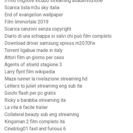
Il mio migliore incubo streaming altadefinizione
Scarica lista m3u sky italia
End of evangelion wallpaper
Film limmortale 2019
Scarica canzoni senza copyright
Diario di una schiappa si salvi chi può film completo
Download driver samsung xpress m2070fw
Torrent ligabue made in italy
Attori film un giorno per caso
Agents of shield stagione 3
Larry flynt film wikipedia
Maze runner la rivelazione streaming hd
Letters to juliet streaming eng sub ita
Giochi flash per pc gratis
Ricky e barabba streaming ita
La vita è facile trailer
Collateral beauty sub eng streaming
Kingsman 2 film completo ita
Cineblog01 fast and furious 6