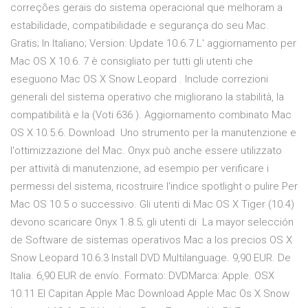
correções gerais do sistema operacional que melhoram a
estabilidade, compatibilidade e segurança do seu Mac.
Gratis; In Italiano; Version: Update 10.6.7 L' aggiornamento per
Mac OS X 10.6. 7 è consigliato per tutti gli utenti che
eseguono Mac OS X Snow Leopard . Include correzioni
generali del sistema operativo che migliorano la stabilità, la
compatibilità e la (Voti 636 ). Aggiornamento combinato Mac
OS X 10.5.6. Download Uno strumento per la manutenzione e
l'ottimizzazione del Mac. Onyx può anche essere utilizzato
per attività di manutenzione, ad esempio per verificare i
permessi del sistema, ricostruire l'indice spotlight o pulire Per
Mac OS 10.5 o successivo. Gli utenti di Mac OS X Tiger (10.4)
devono scaricare Onyx 1.8.5; gli utenti di La mayor selección
de Software de sistemas operativos Mac a los precios OS X
Snow Leopard 10.6.3 Install DVD Multilanguage. 9,90 EUR. De
Italia. 6,90 EUR de envío. Formato: DVDMarca: Apple. OSX
10.11 El Capitan Apple Mac Download Apple Mac Os X Snow