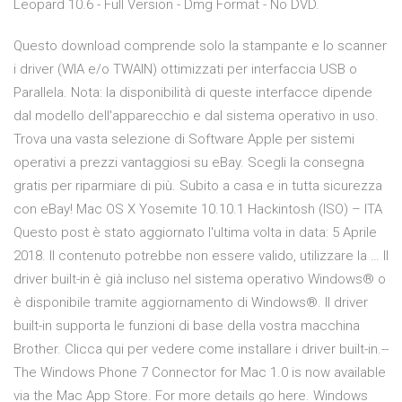
Leopard 10.6 - Full Version - Dmg Format - No DVD.
Questo download comprende solo la stampante e lo scanner
i driver (WIA e/o TWAIN) ottimizzati per interfaccia USB o
Parallela. Nota: la disponibilità di queste interfacce dipende
dal modello dell'apparecchio e dal sistema operativo in uso.
Trova una vasta selezione di Software Apple per sistemi
operativi a prezzi vantaggiosi su eBay. Scegli la consegna
gratis per riparmiare di più. Subito a casa e in tutta sicurezza
con eBay! Mac OS X Yosemite 10.10.1 Hackintosh (ISO) – ITA
Questo post è stato aggiornato l'ultima volta in data: 5 Aprile
2018. Il contenuto potrebbe non essere valido, utilizzare la … Il
driver built-in è già incluso nel sistema operativo Windows® o
è disponibile tramite aggiornamento di Windows®. Il driver
built-in supporta le funzioni di base della vostra macchina
Brother. Clicca qui per vedere come installare i driver built-in.--
The Windows Phone 7 Connector for Mac 1.0 is now available
via the Mac App Store. For more details go here. Windows