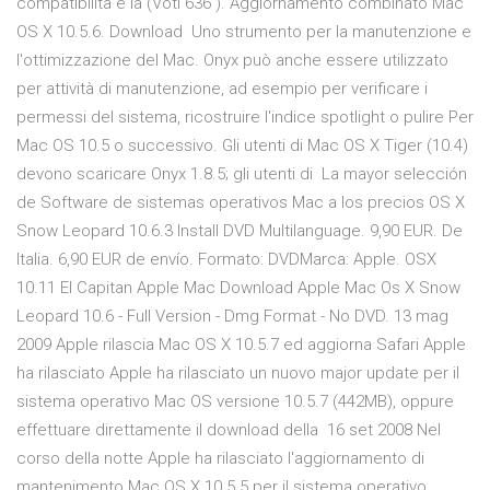
compatibilità e la (Voti 636 ). Aggiornamento combinato Mac
OS X 10.5.6. Download Uno strumento per la manutenzione e
l'ottimizzazione del Mac. Onyx può anche essere utilizzato
per attività di manutenzione, ad esempio per verificare i
permessi del sistema, ricostruire l'indice spotlight o pulire Per
Mac OS 10.5 o successivo. Gli utenti di Mac OS X Tiger (10.4)
devono scaricare Onyx 1.8.5; gli utenti di La mayor selección
de Software de sistemas operativos Mac a los precios OS X
Snow Leopard 10.6.3 Install DVD Multilanguage. 9,90 EUR. De
Italia. 6,90 EUR de envío. Formato: DVDMarca: Apple. OSX
10.11 El Capitan Apple Mac Download Apple Mac Os X Snow
Leopard 10.6 - Full Version - Dmg Format - No DVD. 13 mag
2009 Apple rilascia Mac OS X 10.5.7 ed aggiorna Safari Apple
ha rilasciato Apple ha rilasciato un nuovo major update per il
sistema operativo Mac OS versione 10.5.7 (442MB), oppure
effettuare direttamente il download della 16 set 2008 Nel
corso della notte Apple ha rilasciato l'aggiornamento di
mantenimento Mac OS X 10.5.5 per il sistema operativo