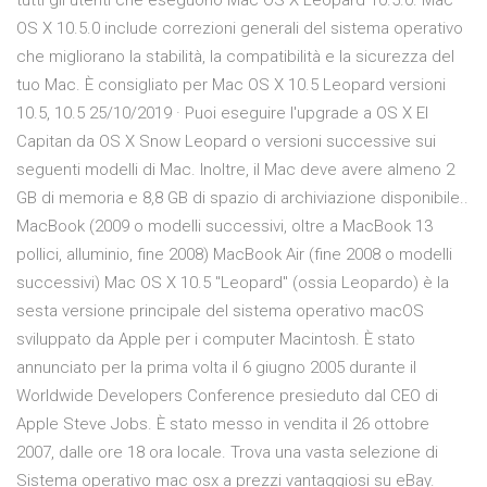
tutti gli utenti che eseguono Mac OS X Leopard 10.5.0. Mac
OS X 10.5.0 include correzioni generali del sistema operativo
che migliorano la stabilità, la compatibilità e la sicurezza del
tuo Mac. È consigliato per Mac OS X 10.5 Leopard versioni
10.5, 10.5 25/10/2019 · Puoi eseguire l'upgrade a OS X El
Capitan da OS X Snow Leopard o versioni successive sui
seguenti modelli di Mac. Inoltre, il Mac deve avere almeno 2
GB di memoria e 8,8 GB di spazio di archiviazione disponibile..
MacBook (2009 o modelli successivi, oltre a MacBook 13
pollici, alluminio, fine 2008) MacBook Air (fine 2008 o modelli
successivi) Mac OS X 10.5 "Leopard" (ossia Leopardo) è la
sesta versione principale del sistema operativo macOS
sviluppato da Apple per i computer Macintosh. È stato
annunciato per la prima volta il 6 giugno 2005 durante il
Worldwide Developers Conference presieduto dal CEO di
Apple Steve Jobs. È stato messo in vendita il 26 ottobre
2007, dalle ore 18 ora locale. Trova una vasta selezione di
Sistema operativo mac osx a prezzi vantaggiosi su eBay.