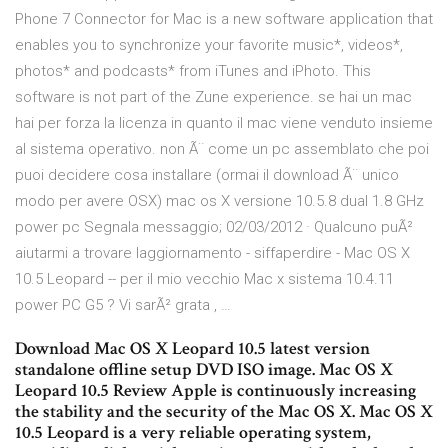
Phone 7 Connector for Mac is a new software application that
enables you to synchronize your favorite music*, videos*,
photos* and podcasts* from iTunes and iPhoto. This
software is not part of the Zune experience. se hai un mac
hai per forza la licenza in quanto il mac viene venduto insieme
al sistema operativo. non Ã¨ come un pc assemblato che poi
puoi decidere cosa installare (ormai il download Ã¨ unico
modo per avere OSX) mac os X versione 10.5.8 dual 1.8 GHz
power pc Segnala messaggio; 02/03/2012 · Qualcuno puÃ²
aiutarmi a trovare laggiornamento - siffaperdire - Mac OS X
10.5 Leopard -- per il mio vecchio Mac x sistema 10.4.11
power PC G5 ? Vi sarÃ² grata , …
Download Mac OS X Leopard 10.5 latest version
standalone offline setup DVD ISO image. Mac OS X
Leopard 10.5 Review Apple is continuously increasing
the stability and the security of the Mac OS X. Mac OS X
10.5 Leopard is a very reliable operating system,