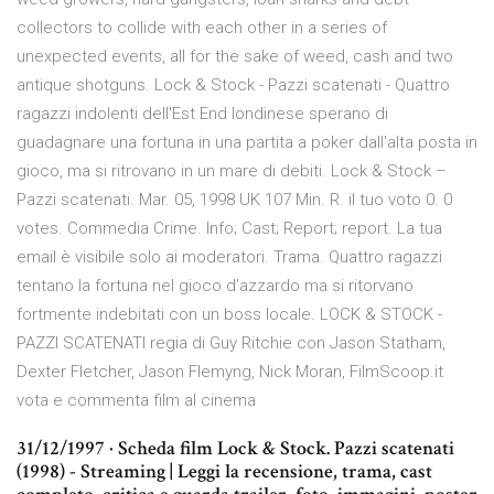
collectors to collide with each other in a series of
unexpected events, all for the sake of weed, cash and two
antique shotguns. Lock & Stock - Pazzi scatenati - Quattro
ragazzi indolenti dell'Est End londinese sperano di
guadagnare una fortuna in una partita a poker dall'alta posta in
gioco, ma si ritrovano in un mare di debiti. Lock & Stock –
Pazzi scatenati. Mar. 05, 1998 UK 107 Min. R. il tuo voto 0. 0
votes. Commedia Crime. Info; Cast; Report; report. La tua
email è visibile solo ai moderatori. Trama. Quattro ragazzi
tentano la fortuna nel gioco d’azzardo ma si ritorvano
fortmente indebitati con un boss locale. LOCK & STOCK -
PAZZI SCATENATI regia di Guy Ritchie con Jason Statham,
Dexter Fletcher, Jason Flemyng, Nick Moran, FilmScoop.it
vota e commenta film al cinema
31/12/1997 · Scheda film Lock & Stock. Pazzi scatenati
(1998) - Streaming | Leggi la recensione, trama, cast