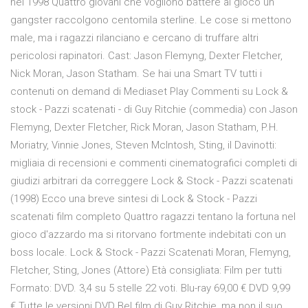
nel 1998 Quattro giovani che vogliono battere al gioco un
gangster raccolgono centomila sterline. Le cose si mettono
male, ma i ragazzi rilanciano e cercano di truffare altri
pericolosi rapinatori. Cast: Jason Flemyng, Dexter Fletcher,
Nick Moran, Jason Statham. Se hai una Smart TV tutti i
contenuti on demand di Mediaset Play Commenti su Lock &
stock - Pazzi scatenati - di Guy Ritchie (commedia) con Jason
Flemyng, Dexter Fletcher, Rick Moran, Jason Statham, P.H.
Moriatry, Vinnie Jones, Steven McIntosh, Sting, il Davinotti:
migliaia di recensioni e commenti cinematografici completi di
giudizi arbitrari da correggere Lock & Stock - Pazzi scatenati
(1998) Ecco una breve sintesi di Lock & Stock - Pazzi
scatenati film completo Quattro ragazzi tentano la fortuna nel
gioco d'azzardo ma si ritorvano fortmente indebitati con un
boss locale. Lock & Stock - Pazzi Scatenati Moran, Flemyng,
Fletcher, Sting, Jones (Attore) Età consigliata: Film per tutti
Formato: DVD. 3,4 su 5 stelle 22 voti. Blu-ray 69,00 € DVD 9,99
€ Tutte le versioni DVD Bel film di Guy Ritchie, ma non il suo