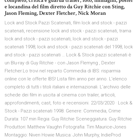
completo, critica e guarda trailer, foto, immagini, poster
e locandina del film diretto da Guy Ritchie con Sting,
Jason Fleming, Dexter Fletcher, Nick Moran
Lock and Stock Pazzi Scatenati, film lock and stock - pazzi
scatenati, recensione lock and stock - pazzi scatenati, trama
lock and stock - pazzi scatenati, lock and stock - pazzi
scatenati 1998, lock and stock - pazzi scatenati del 1998, lock
and stock - pazzi scatenati … Lock & Stock pazzi scatenati è
un Blu-ray di Guy Ritchie - con Jason Flemyng , Dexter
Fletcher.Lo trovi nel reparto Commedia di IBS: risparmia
online con le offerte IBS! Lista film anno per anno. L'elenco
completo di tutti i titoli italiani e internazionali. L’archivio delle
schede dei film in uscita al cinema con trailer, articoli,
approfondimenti, cast, foto e recensioni. 22/03/2020 · Lock &
Stock - Pazzi scatenati 1998. Genere: Commedia, Crime
Durata: 107 min Regia: Guy Ritchie Sceneggiatura: Guy Ritchie
Produttori: Matthew Vaughn Fotografia: Tim Maurice-Jones
Montaggio: Niven Howie Musica: John Murphy, IndieProd