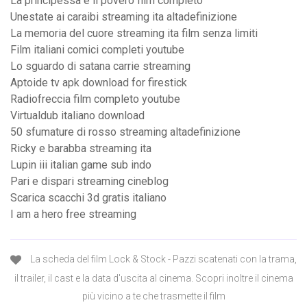
La principessa e il povero film completo
Unestate ai caraibi streaming ita altadefinizione
La memoria del cuore streaming ita film senza limiti
Film italiani comici completi youtube
Lo sguardo di satana carrie streaming
Aptoide tv apk download for firestick
Radiofreccia film completo youtube
Virtualdub italiano download
50 sfumature di rosso streaming altadefinizione
Ricky e barabba streaming ita
Lupin iii italian game sub indo
Pari e dispari streaming cineblog
Scarica scacchi 3d gratis italiano
I am a hero free streaming
La scheda del film Lock & Stock - Pazzi scatenati con la trama,
il trailer, il cast e la data d'uscita al cinema. Scopri inoltre il cinema
più vicino a te che trasmette il film