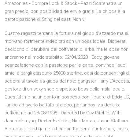
Amazon.es - Compra Lock & Stock - Pazzi Scatenati a un
gran precio, con posibilidad de envío gratis. La chicca è la
partecipazione di Sting nel cast. Non vi
Quattro ragazzi tentano la fortuna nel gioco d'azzardo ma si
ritorvano fortmente indebitati con un boss locale. Disperati,
decidono di derubare dei coltivatori di erba, ma le cose non
andranno nel modo stabilito. 02/04/2020 · Eddy, giovane
scanzafatiche con la passione per le carte, convince i suoi
amici a dargli ciascuno 25000 sterline, così da consentirgli di
sedersi al tavolo da gioco del noto gangster Harry L'Accetta,
gestore di un sexy shop e spietato boss della mala locale.
Quest'ultimo ha un conto in sospeso con il padre di Eddy, JD,
l'unico ad averlo battuto al gioco, portandosi via denaro
sufficiente ad 28/08/1998 · Directed by Guy Ritchie. With
Jason Flemyng, Dexter Fletcher, Nick Moran, Jason Statham.
A botched card game in London triggers four friends, thugs,
weed-growers, hard gangsters, loan sharks and debt