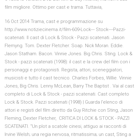
film migliore. Ottimo per cast e trama. Tuttavia,
16 Oct 2014 Trama, cast e programmazione su
http://www.notiziecinema.it/film-609-Lock--- Stock----Pazzi-
scatenati. Il cast di Lock & Stock - Pazzi scatenati. Jason
Flemyng. Tom. Dexter Fletcher. Soap. Nick Moran. Eddie.
Jason Statham. Bacon. Vinnie Jones. Big Chris. Sting. Lock &
Stock - pazzi scatenati (1998): il cast e la crew del film con i
personaggi e protagonisti. Regista, attori, sceneggiatori,
musicisti e tutto il cast tecnico. Charles Forbes, Willie. Vinnie
Jones, Big Chris. Lenny McLean, Barry The Baptist . Vai al cast
completo di Lock & Stock - pazzi scatenati. Cast completo
Lock & Stock. Pazzi scatenati (1998) | Guarda l'elenco di
attori e registi del film diretto da Guy Ritchie con Sting, Jason
Fleming, Dexter Fletcher, CRITICA DI LOCK & STOCK - PAZZI
SCATENATI. "Un plot a scatole cinesi, attiguo ai racconti di
Irvine Welsh; una regia nervosa, ritmatissima; un cast, Sting a