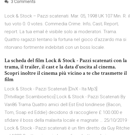
3 Comments
Lock & Stock – Pazzi scatenati. Mar. 05, 1998 UK 107 Min. R. il
tuo voto 0. 0 votes. Commedia Crime. Info; Cast; Report;
report. La tua email è visibile solo ai moderatori. Trama.
Quattro ragazzi tentano la fortuna nel gioco d’azzardo ma si
ritorvano fortmente indebitati con un boss locale.
La scheda del film Lock & Stock - Pazzi scatenati con la
trama, il trailer, il cast e la data d'uscita al cinema.
Scopri inoltre il cinema più vicino a te che trasmette il
film
Lock & Stock - Pazzi Scatenati [DivX - Ita Mp3]
[Tntvillage.Scambioetico] Lock & Stock - Pazzi Scatenati By
Van86 Trama Quattro amici dell Est End londinese (Bacon,
Tom, Soap ed Eddie) decidono di raccogliere £ 100.000 e
sfidare il boss della malavita locale e magnate … 25/10/2019 ·
Lock & Stock - Pazzi scatenati è un film diretto da Guy Ritchie