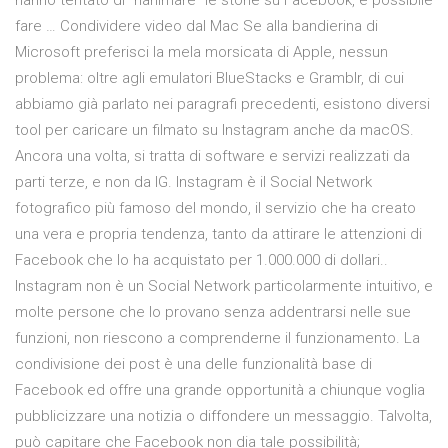
hanno tentato di "rianimare" le storie su Facebook, è possibile
fare … Condividere video dal Mac Se alla bandierina di
Microsoft preferisci la mela morsicata di Apple, nessun
problema: oltre agli emulatori BlueStacks e Gramblr, di cui
abbiamo già parlato nei paragrafi precedenti, esistono diversi
tool per caricare un filmato su Instagram anche da macOS.
Ancora una volta, si tratta di software e servizi realizzati da
parti terze, e non da IG. Instagram è il Social Network
fotografico più famoso del mondo, il servizio che ha creato
una vera e propria tendenza, tanto da attirare le attenzioni di
Facebook che lo ha acquistato per 1.000.000 di dollari..
Instagram non è un Social Network particolarmente intuitivo, e
molte persone che lo provano senza addentrarsi nelle sue
funzioni, non riescono a comprenderne il funzionamento. La
condivisione dei post è una delle funzionalità base di
Facebook ed offre una grande opportunità a chiunque voglia
pubblicizzare una notizia o diffondere un messaggio. Talvolta,
può capitare che Facebook non dia tale possibilità;