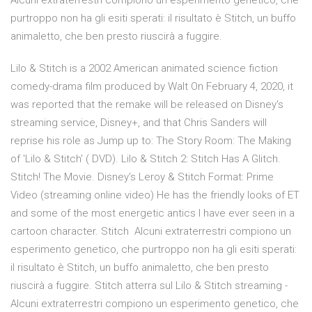
Alcuni extraterrestri compiono un esperimento genetico, che
purtroppo non ha gli esiti sperati: il risultato è Stitch, un buffo
animaletto, che ben presto riuscirà a fuggire.
Lilo & Stitch is a 2002 American animated science fiction
comedy-drama film produced by Walt On February 4, 2020, it
was reported that the remake will be released on Disney's
streaming service, Disney+, and that Chris Sanders will
reprise his role as Jump up to: The Story Room: The Making
of 'Lilo & Stitch' ( DVD). Lilo & Stitch 2: Stitch Has A Glitch.
Stitch! The Movie. Disney's Leroy & Stitch Format: Prime
Video (streaming online video) He has the friendly looks of ET
and some of the most energetic antics I have ever seen in a
cartoon character. Stitch Alcuni extraterrestri compiono un
esperimento genetico, che purtroppo non ha gli esiti sperati:
il risultato è Stitch, un buffo animaletto, che ben presto
riuscirà a fuggire. Stitch atterra sul Lilo & Stitch streaming -
Alcuni extraterrestri compiono un esperimento genetico, che