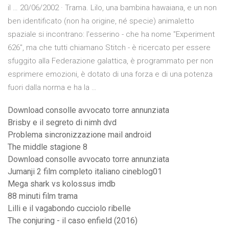
il … 20/06/2002 · Trama. Lilo, una bambina hawaiana, e un non
ben identificato (non ha origine, né specie) animaletto
spaziale si incontrano: l'esserino - che ha nome "Experiment
626", ma che tutti chiamano Stitch - è ricercato per essere
sfuggito alla Federazione galattica, è programmato per non
esprimere emozioni, è dotato di una forza e di una potenza
fuori dalla norma e ha la …
Download consolle avvocato torre annunziata
Brisby e il segreto di nimh dvd
Problema sincronizzazione mail android
The middle stagione 8
Download consolle avvocato torre annunziata
Jumanji 2 film completo italiano cineblog01
Mega shark vs kolossus imdb
88 minuti film trama
Lilli e il vagabondo cucciolo ribelle
The conjuring - il caso enfield (2016)