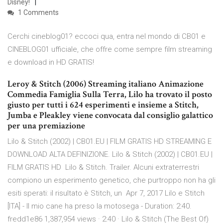
Disney!
1 Comments
Cerchi cineblog01? eccoci qua, entra nel mondo di CB01 e
CINEBLOG01 ufficiale, che offre come sempre film streaming
e download in HD GRATIS!
Leroy & Stitch (2006) Streaming italiano Animazione
Commedia Famiglia Sulla Terra, Lilo ha trovato il posto
giusto per tutti i 624 esperimenti e insieme a Stitch,
Jumba e Pleakley viene convocata dal consiglio galattico
per una premiazione
Lilo & Stitch (2002) | CB01.EU | FILM GRATIS HD STREAMING E
DOWNLOAD ALTA DEFINIZIONE. Lilo & Stitch (2002) | CB01.EU |
FILM GRATIS HD Lilo & Stitch. Trailer. Alcuni extraterrestri
compiono un esperimento genetico, che purtroppo non ha gli
esiti sperati: il risultato è Stitch, un Apr 7, 2017 Lilo e Stitch
[ITA] - Il mio cane ha preso la motosega - Duration: 2:40.
fredd1e86 1,387,954 views · 2:40 · Lilo & Stitch (The Best Of)