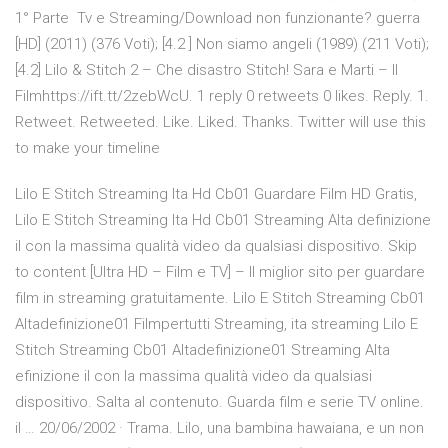
1° Parte Tv e Streaming/Download non funzionante? guerra
[HD] (2011) (376 Voti); [4.2 ] Non siamo angeli (1989) (211 Voti);
[4.2] Lilo & Stitch 2 – Che disastro Stitch! Sara e Marti – Il
Filmhttps://ift.tt/2zebWcU. 1 reply 0 retweets 0 likes. Reply. 1.
Retweet. Retweeted. Like. Liked. Thanks. Twitter will use this
to make your timeline
Lilo E Stitch Streaming Ita Hd Cb01 Guardare Film HD Gratis,
Lilo E Stitch Streaming Ita Hd Cb01 Streaming Alta definizione
il con la massima qualità video da qualsiasi dispositivo. Skip
to content [Ultra HD – Film e TV] – Il miglior sito per guardare
film in streaming gratuitamente. Lilo E Stitch Streaming Cb01
Altadefinizione01 Filmpertutti Streaming, ita streaming Lilo E
Stitch Streaming Cb01 Altadefinizione01 Streaming Alta
efinizione il con la massima qualità video da qualsiasi
dispositivo. Salta al contenuto. Guarda film e serie TV online.
il … 20/06/2002 · Trama. Lilo, una bambina hawaiana, e un non