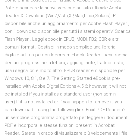
come prima cosa dovete installare Adobe Creative Cloud.
Potete scaricare la nuova versione sul sito ufficiale Adobe
Reader X Download (Win7,Vista,XP,Mac,Linux,Solaris). E’
disponibile anche un aggiornamento per Adobe Flash Player ,
con il download disponibile per tutti i sistemi operativi Scarica
Flash Player . Leggi ebook in EPUB, MOBI, FB2, CBR e altri
comuni formati. Gestisci in modo semplice una libreria
digitale sul tuo pc con Icecream Ebook Reader. Tieni traccia
dei tuoi progressi nella lettura, aggiungi note, traduci testo,
usa i segnalibri e molto altro. EPUB reader è disponibile per
Windows 10, 8.1, 8 e 7. The Getting Started eBook is pre-
installed with Adobe Digital Editions 4.5.6; however, it will not
be installed if you install as a standard user (non-admin
user).If it is not installed or if you happen to remove it, you
can download it using the following link. Foxit PDF Reader è
un semplice programma progettato per leggere i documenti
PDF e incorpora le stesse funzioni presenti in Acrobat
Reader. Sarete in grado di visualizzare più velocemente i file