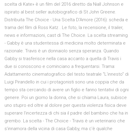
scelta di Kate» è un film del 2016 diretto da Niall Johnson e
ispirato al best seller autobiografico di St John Greene.
Distribuita The Choice - Una Scelta D'Amore (2016): scheda e
trama del film di Ross Katz . Le foto, la recensione, il trailer,
news e informazioni, cast di The Choice. La scelta streaming
- Gabby è una studentessa di medicina molto determinata e
razionale. Travis è un donnaiolo senza speranza. Quando
Gabby si trasferisce nella casa accanto a quella di Travis i
due si conoscono e cominciano a frequentarsi. Trama:
Adattamento cinematografico del testo teatrale "L'innesto" di
Luigi Pirandello in cui i protagonisti sono una coppia che da
tempo sta cercando di avere un figlio e fanno tentativi di ogni
genere. Poi un giorno la donna, che si chiama Laura, subisce
uno stupro ed oltre al dolore per questa violenza fisica deve
superare l'incertezza di chi sia il padre del bambino che ha in
grembo. La scelta - The Choice - Travis è un veterinario che
s’innamora della vicina di casa Gabby, ma c'è qualche