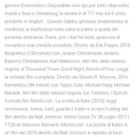
genere Drammatico Disponibile solo qui per tutti i dispositivi
mobili e fissi in Streaming, la durata è di 111 min ed è stato
prodotto in English.. Quando Gabby, grintosa studentessa di
medicina, si trasferisce nella casa accanto a quella del
perenne donnaiolo Travis, per i due ha inizio qualcosa di
romantico mai creduto possibile. Diretto da Erik Poppe, 2016
Biografico (133 minuti) con Jesper Christensen, Anders
Baasmo Christiansen, Karl Markovics. Altri film dello stesso
regista: A Thousand Times Good Night, Bunch of Five. Leggi
la scheda film completa. Diretto da Steven R. Monroe, 2016
Romantico (84 minuti) con Taylor Cole, Michael Rady, Michael
Nardelli. Altri film dello stesso regista: Ice Twisters, I Spit on …
Scheda film Mum's List - La scelta di Kate (2016): leggi
recensione, trama, cast, guarda il trailer e scopri il rating del
film diretto da Niall Johnson. Home Guida TV 28 Luglio 2017 |
17:30 di Giacomo Bernardi «Mum's List - La scelta di Kate» è
un film del 2016 diretto da Niall Johnson e ispirato al best