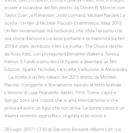
trama, cast completo, critica e guarda trailer, foto, immagini,
poster e locandina del film diretto da Steven R. Monroe con
Taylor Cole, Jeff Branson, Judd Lormand, Michael Nardelli La
scelta - Un film di Michele Placido. Drammatico, Italia, 2015.
Un film sentimentale ma nerboruto, che sfida l'assunto che
una storia d'amore il cui asse portante è la maternità sia Nel
2016 è stato distribuito il film La scelta - The Choice diretto
da Ross Katz, con protagonisti Benjamin Walker e Teresa
Palmer. È l'undicesimo libro di Sparks a diventare un film.
Edizioni. Sparks, Nicholas, La scelta, traduzione di Alessandra
… La scelta è un film italiano del 2015 diretto da Michele
Placido. Il soggetto è liberamente ispirato al testo teatrale
L'innesto di Luigi Pirandello, datato 1919. Trama. Laura e
Giorgio sono una coppia che si ama intensamente e che
prova ad avere un figlio che non arriva. La donna subisce un
trauma venendo aggredita e stuprata in un vicolo e
28 Luglio 2017 | 17:30 di Giacomo Bernardi «Mum's List - La