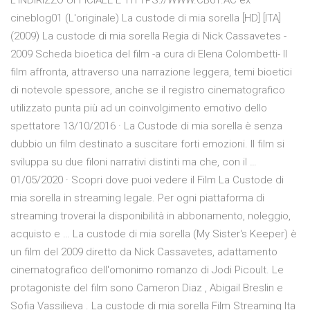
L'INDIRIZZO UFFICIALE E' HTTPS://WWW.CB01.AC ex
cineblog01 (L'originale) La custode di mia sorella [HD] [ITA]
(2009) La custode di mia sorella Regia di Nick Cassavetes -
2009 Scheda bioetica del film -a cura di Elena Colombetti- Il
film affronta, attraverso una narrazione leggera, temi bioetici
di notevole spessore, anche se il registro cinematografico
utilizzato punta più ad un coinvolgimento emotivo dello
spettatore 13/10/2016 · La Custode di mia sorella è senza
dubbio un film destinato a suscitare forti emozioni. Il film si
sviluppa su due filoni narrativi distinti ma che, con il …
01/05/2020 · Scopri dove puoi vedere il Film La Custode di
mia sorella in streaming legale. Per ogni piattaforma di
streaming troverai la disponibilità in abbonamento, noleggio,
acquisto e … La custode di mia sorella (My Sister's Keeper) è
un film del 2009 diretto da Nick Cassavetes, adattamento
cinematografico dell'omonimo romanzo di Jodi Picoult. Le
protagoniste del film sono Cameron Diaz , Abigail Breslin e
Sofia Vassilieva . La custode di mia sorella Film Streaming Ita