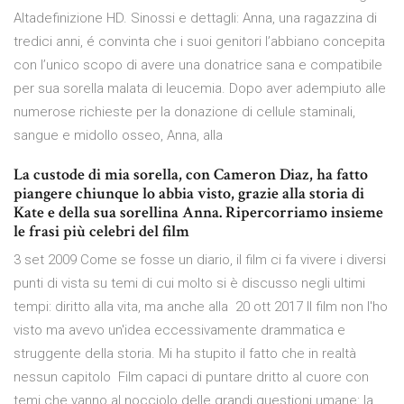
Altadefinizione HD. Sinossi e dettagli: Anna, una ragazzina di
tredici anni, é convinta che i suoi genitori l’abbiano concepita
con l’unico scopo di avere una donatrice sana e compatibile
per sua sorella malata di leucemia. Dopo aver adempiuto alle
numerose richieste per la donazione di cellule staminali,
sangue e midollo osseo, Anna, alla
La custode di mia sorella, con Cameron Diaz, ha fatto
piangere chiunque lo abbia visto, grazie alla storia di
Kate e della sua sorellina Anna. Ripercorriamo insieme
le frasi più celebri del film
3 set 2009 Come se fosse un diario, il film ci fa vivere i diversi
punti di vista su temi di cui molto si è discusso negli ultimi
tempi: diritto alla vita, ma anche alla 20 ott 2017 Il film non l'ho
visto ma avevo un'idea eccessivamente drammatica e
struggente della storia. Mi ha stupito il fatto che in realtà
nessun capitolo Film capaci di puntare dritto al cuore con
temi che vanno al nocciolo delle grandi questioni umane: la