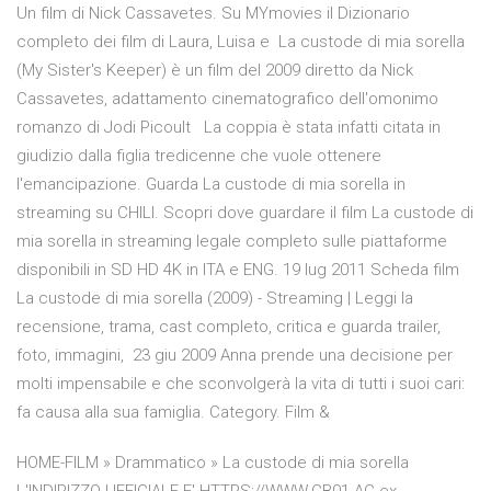
Un film di Nick Cassavetes. Su MYmovies il Dizionario
completo dei film di Laura, Luisa e La custode di mia sorella
(My Sister's Keeper) è un film del 2009 diretto da Nick
Cassavetes, adattamento cinematografico dell'omonimo
romanzo di Jodi Picoult La coppia è stata infatti citata in
giudizio dalla figlia tredicenne che vuole ottenere
l'emancipazione. Guarda La custode di mia sorella in
streaming su CHILI. Scopri dove guardare il film La custode di
mia sorella in streaming legale completo sulle piattaforme
disponibili in SD HD 4K in ITA e ENG. 19 lug 2011 Scheda film
La custode di mia sorella (2009) - Streaming | Leggi la
recensione, trama, cast completo, critica e guarda trailer,
foto, immagini, 23 giu 2009 Anna prende una decisione per
molti impensabile e che sconvolgerà la vita di tutti i suoi cari:
fa causa alla sua famiglia. Category. Film &
HOME-FILM » Drammatico » La custode di mia sorella