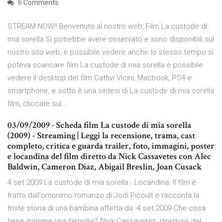
6 Comments
STREAM NOW!! Benvenuto al nostro web, Film La custode di
mia sorella Si potrebbe avere osservato e sono disponibili sul
nostro sito web, è possibile vedere anche lo stesso tempo si
poteva scaricare film La custode di mia sorella è possibile
vedere il desktop del film Cattivi Vicini, Macbook, PS4 e
smartphone, e sotto è una sintesi di La custode di mia sorella
film, cliccate sul …
03/09/2009 · Scheda film La custode di mia sorella
(2009) - Streaming | Leggi la recensione, trama, cast
completo, critica e guarda trailer, foto, immagini, poster
e locandina del film diretto da Nick Cassavetes con Alec
Baldwin, Cameron Diaz, Abigail Breslin, Joan Cusack
4 set 2009 La custode di mia sorella - Locandina. Il film è
tratto dall'omonimo romanzo di Jodi Picoult e racconta la
triste storia di una bambina affetta da 4 set 2009 Che cosa
tiene insieme una famiglia? Nick Cassavetes, direttore del