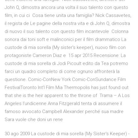
John Q, dimostra ancora una volta il suo talento con questo
film, in cui ci Cosa tiene unita una famiglia? Nick Cassavetes,
il regista de Le pagine della nostra vita e di John Q, dimostra
di nuovo il suo talento con questo film incantevole Colonna
sonora dai toni soft e malinconici per il film drammatico La
custode di mia sorella (My sister's keeper), nuovo film con
protagoniste Cameron Diaz e 15 apr 2015 Recensione: La
custode di mia sorella di Jodi Picoult edito da Tea potremo
farci un quadro completo di come ognuno affronterà la
questione. Comic-ConNew York Comic-ConSundance Film
FestivalToronto Int'l Film Mia Thermopolis has just found out
that she is the heir apparent to the throne of Trama – A Los
Angeles l'undicenne Anna Fitzgerald tenta di assumere il
famoso avvocato Campbell Alexander perché sua madre
Sara vuole che doni un rene
30 ago 2009 La custode di mia sorella (My Sister's Keeper) -