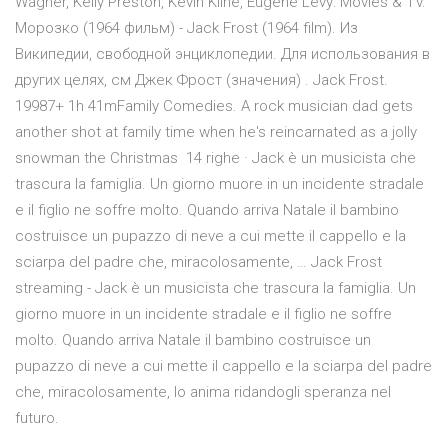
Wagner, Kelly Preston, Kevin Kline, Eugene Levy: Movies & TV.
Морозко (1964 фильм) - Jack Frost (1964 film). Из
Википедии, свободной энциклопедии. Для использования в
других целях, см Джек Фрост (значения) . Jack Frost.
19987+ 1h 41mFamily Comedies. A rock musician dad gets
another shot at family time when he's reincarnated as a jolly
snowman the Christmas 14 righe · Jack è un musicista che
trascura la famiglia. Un giorno muore in un incidente stradale
e il figlio ne soffre molto. Quando arriva Natale il bambino
costruisce un pupazzo di neve a cui mette il cappello e la
sciarpa del padre che, miracolosamente, … Jack Frost
streaming - Jack è un musicista che trascura la famiglia. Un
giorno muore in un incidente stradale e il figlio ne soffre
molto. Quando arriva Natale il bambino costruisce un
pupazzo di neve a cui mette il cappello e la sciarpa del padre
che, miracolosamente, lo anima ridandogli speranza nel
futuro.