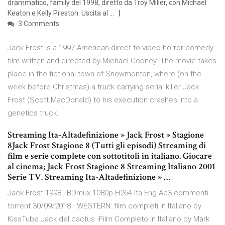
drammatico, family del 1998, diretto da Troy Miller, con Michael
Keaton e Kelly Preston. Uscita al …
3 Comments
Jack Frost is a 1997 American direct-to-video horror comedy
film written and directed by Michael Cooney. The movie takes
place in the fictional town of Snowmonton, where (on the
week before Christmas) a truck carrying serial killer Jack
Frost (Scott MacDonald) to his execution crashes into a
genetics truck.
Streaming Ita-Altadefinizione » Jack Frost » Stagione
8Jack Frost Stagione 8 (Tutti gli episodi) Streaming di
film e serie complete con sottotitoli in italiano. Giocare
al cinema; Jack Frost Stagione 8 Streaming Italiano 2001
Serie TV. Streaming Ita-Altadefinizione » …
Jack Frost 1998 , BDmux 1080p H264 Ita Eng Ac3 commenti
torrent 30/09/2018 · WESTERN: film completi in Italiano by
KissTube Jack del cactus -Film Completo in Italiano by Mark