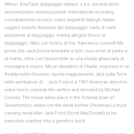
Wilson. KissTube doppiaggio italiano: s.a.s. società attori
sincronizzatori sonorizzazione: international recording
coordinamento tecnico: mario angeletti dialoghi italiani:
ruggero busetti direzione del doppiaggio: carlo di carlo
assistente al doppiaggio: marina allegrini fonico di
doppiaggio: fabio curi fonico di mix: francesco cucinelli Ma
prima che Jack possa rimediare a tutti i suoi errori di padre e
di marito, slitta con l'automobile su una strada ghiacciata di
montagna e muore. Ma un desiderio di Charlie, espresso in un
fredda notte d'inverno, riporta magicamente Jack sulla Terra
nelle sembianze di … Jack Frost is a 1997 American direct-to-
video horror comedy film written and directed by Michael
Cooney. The movie takes place in the fictional town of
Snowmonton, where (on the week before Christmas) a truck
carrying serial killer Jack Frost (Scott MacDonald) to his
execution crashes into a genetics truck.