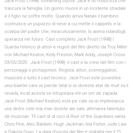
Jack Frost (1998) Streaming subita. Jack è un musicista che
trascura la famiglia. Un giorno muore in un incidente stradale
e il figlio ne soffre molto. Quando arriva Natale il bambino
costruisce un pupazzo di neve a cui mette il cappello e la
sciarpa del padre che, miracolosamente, lo anima ridandogli
speranza nel futuro. Cast completo Jack Frost (1998) |
Guarda l'elenco di attori e registi del film diretto da Troy Miller
con Michael Keaton, Kelly Preston, Mark Addy, Joseph Cross
03/05/2020 · Jack Frost (1998): il cast e la crew del film con i
personaggi e protagonisti. Regista, attori, sceneggiatori,
musicisti e tutto il cast tecnico. Jack Frost este povestea
unui baietel care isi pierde tatal si isi doreste atat de mult sa il
revada, incat acesta se intrupeaza intr-un om de zapada.
Jack Frost (Michael Keaton) este pe cale sa isi implineasca
una dintre cele mai mari dorinte ale sale, afirmarea talentului
de muzician. TIl cast di di voci di Rise of the Guardians vanta
Chris Pine, Alec Baldwin, Hugh Jackman, Isla Fisher, Jude Law
e Dakota Goyo. La data d’uscita del film è stabilita per il 21