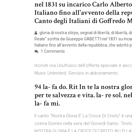
nel 1831 su incarico Carlo Alberto 
Italiano fino all'avvento della re
Canto degli Italiani di Goffredo
gloria di nostra stirpe, segnal di libertà, di libertà,
Reale" scritta da Giuseppe GABETTI nel 1831 su incari
Italiano fino all'avvento della repubblica, che adottò
1 Comments
Iscriviti ora Usufruisci dell'offerta speciale e asc
Music Unlimited. Servizio in abbonamento.
94 la- fa do. Rit In te la nostra glo
per te salvezza e vita. la- re sol. n
la- fa mi.
Il canto "Nostra Gloria E' La Croce Di Cristo" è un
coena Domini nella sera del Giovedì Santo. Testo 
NOSTRA GLORIA È LA CROCE DI CRISTO, IN LEI LA