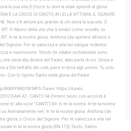
 la sua vita.O Croce tu doni la vitae splendi di gloria
LORIA È LA CROCE DI CRISTO, IN LEI LA VITTORIA; IL SIGNORE
 Non c'è amore più grande di chi dona la sua vita. O
 RIT. O Albero della vita che ti innalzi come vessillo, tu
T. In te la nostra gloria. Antifona (da ripetere all'inizio e
e del Signore. Per te salvezza e vita nel sangue redentor.
vezza e risurrezione. Strofe (le sillabe sottolineate sono
 che siedi alla destra del Padre, abbi pietà di noi. Gloria a
ria a Dio nell'alto dei cieli, pace in terra agli uomini. Tu solo
isto. Con lo Spirito Santo nella gloria del Padre
p/B06XY6NQ1M MP3 iTunes: https://itunes.
10 ISAIA 42 - CANTO 94 (l'intero testo con accordi è
one.it/ alla voce "CANTI") Rit. In te la nostra In-te-la-nostra-
ici su Animatamente.net. In te la nostra gloria. Antifona (da
nostra gloria, o Croce del Signore. Per te salvezza e vita nel
onale In te la nostra gloria (RN 115) Testo: Salmo