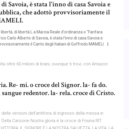
di Savoia, è stata l'inno di casa Savoia e
pubblica, che adottò provvisoriamente il
 MAMELI.
 di libertà, di libertà L a Marcia Reale d'ordinanza o "Fanfara
co Carlo Alberto di Savoia, è stata l'inno di casa Savoia e
 provvisoriamente il Canto degli Italiani di Goffredo MAMELI.
olta oltre 60 milioni di brani, ovunque ti trovi, con Amazon
ria. Re- mi. o croce del Signor. la- fa do.
el sangue redentor. la- rela. croce di Cristo.
a delle versioni dell’antifona di ingresso della messa in
Della Canzone Nostra gloria è la croce di Frisina RIT.
 VITTORIA; IL SIGNORE È LA NOSTRA SALVEZZA, LA VITA, LA