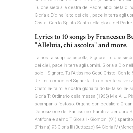
Tu che siedi alla destra del Padre, abbi pietà di noi
Gloria a Dio nell'alto dei cieli, pace in terra agli u
Cristo. Con lo Spirito Santo nella gloria del Padre
Lyrics to 10 songs by Francesco B
"Alleluia, chi ascolta" and more.
La nostra supplica ascolta, Signore. Tu che siedi al
dei cieli, pace in terra agli uomini. Gloria a Dio nel
solo il Signore, Tu l'Altissimo Gesù Cristo. Con lo S
Re- mi o croce del Signor la- fa do per te salvezza
Cristo la- fa mi è nostra gloria fa do la- fa sol la
Gloria T: Ordinario della messa (1965) M e A: L. Pi
scampanio festoso: Organo con pedaliera Organo 
Deposizione del Santissimo: Partitura per coro Spa
Antifona e salmo T Gloria I - Giombini (91) spartito:
(Frisina) 93 Gloria III (Buttazzo) 94 Gloria IV (Mene