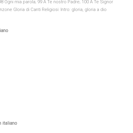
 98 Ogni mia parola; 99 A Te nostro Padre; 100 A Te Signor
nzone Gloria di Canti Religiosi: Intro: gloria, gloria a dio
liano
 italiano