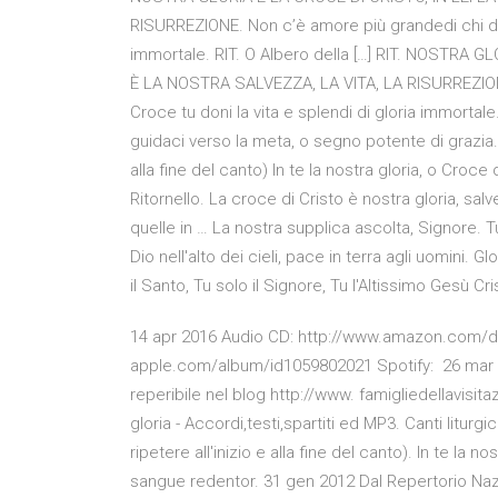
RISURREZIONE. Non c’è amore più grandedi chi dona
immortale. RIT. O Albero della […] RIT. NOSTRA G
È LA NOSTRA SALVEZZA, LA VITA, LA RISURREZIONE.
Croce tu doni la vita e splendi di gloria immortale.
guidaci verso la meta, o segno potente di grazia. RI
alla fine del canto) In te la nostra gloria, o Croc
Ritornello. La croce di Cristo è nostra gloria, sal
quelle in … La nostra supplica ascolta, Signore. Tu
Dio nell'alto dei cieli, pace in terra agli uomini. Glo
il Santo, Tu solo il Signore, Tu l'Altissimo Gesù Cr
14 apr 2016 Audio CD: http://www.amazon.com/d
apple.com/album/id1059802021 Spotify: 26 mar 20
reperibile nel blog http://www. famigliedellavisitazi
gloria - Accordi,testi,spartiti ed MP3. Canti liturg
ripetere all'inizio e alla fine del canto). In te la 
sangue redentor. 31 gen 2012 Dal Repertorio Nazi