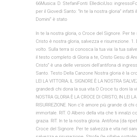
66Musica: D. StefaniFonti: EllediciUso: ingresso
per il Giovedì Santo: “In te la nostra gloria” infatt
Domini” è stato
In te la nostra gloria, o Croce del Signore. Per te
Cristo è nostra gloria, salvezza e risurrezione. 1. 
volto. Sulla terra si conosca la tua via: la tua salve
il testo completo di Gloria a te, Cristo Gesu di An
Cristo" è una delle versioni dell’antifona di ingr
Santo. Testo Della Canzone Nostra gloria è la cr
LEI LA VITTORIA; IL SIGNORE È LA NOSTRA SALVE
grandedi chi dona la sua vita.O Croce tu doni la vit
NOSTRA GLORIA È LA CROCE DI CRISTO, IN LEI LA
RISURREZIONE. Non c'è amore più grande di chi don
immortale. RIT. O Albero della vita che ti innalzi
grazia. RIT. In te la nostra gloria. Antifona (da ripet
Croce del Signore. Per te salvezza e vita nel sang
salvezza e risurrezione. Strofe (le sillabe sottol