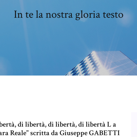
In te la nostra gloria testo
ertà, di libertà, di libertà, di libertà L a
ara Reale" scritta da Giuseppe GABETTI