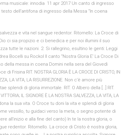
Forma musicale: innodia 11 apr 2017 Un canto di ingresso
i il testo dell'antifona di ingresso della Messa “In coena
 salvezza e vita nel sangue redentor. Ritornello: La Croce di
Dio ci sia propizio e ci benedica e per noi illumini il suo
zza tutte le nazioni. 2. Si rallegrino, esultino le genti: Leggi
drea Bocelli su Rockol Il canto "Nostra Gloria E' La Croce Di
esso della messa in coena Domini nella sera del Giovedì
oce di Frisina RIT. NOSTRA GLORIA È LA CROCE DI CRISTO, IN
ZZA, LA VITA, LA RISURREZIONE. Non c’è amore più
ae splendi di gloria immortale. RIT. O Albero della […] RIT.
 VITTORIA; IL SIGNORE È LA NOSTRA SALVEZZA, LA VITA, LA
a la sua vita. O Croce tu doni la vita e splendi di gloria
 come vessillo, tu guidaci verso la meta, o segno potente di
ere all'inizio e alla fine del canto) In te la nostra gloria, o
ue redentor. Ritornello. La croce di Cristo è nostra gloria,
ineate sono quelle in … La nostra supplica ascolta, Signore.