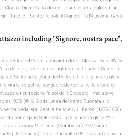
. Gloria a Dio nell'alto dei cieli, pace in terra agli uomini.
omini. Tu solo il Santo, Tu solo il Signore, Tu l'Altissimo Gesù
uttazzo including "Signore, nostra pace",
la destra del Padre, abbi pietà di noi. Gloria a Dio nell'alto
l'alto dei cieli, pace in terra agli uomini. Tu solo il Santo, Tu
pirito Santo nella gloria del Padre Rit In te la nostra gloria
 e vita la- re sol nel sangue redentor la- re- la croce di
- salvezza e risurrezione fa sol do 1 È questo il mio servo
cchi (1965) (© 6) Gloria: Linea del canto Suonata allo
senza pedaliera: Genti tutte M e A: L. Perosi (1872-1956)
rtito per organo Solo testo: In te la nostra gloria ** -
 testo con voci: 91 Gloria I (Giombini) (2) 92 Gloria II
ghello) 95 Gloria V (Cerco il tuo volto) 96 Gloria a Te parola