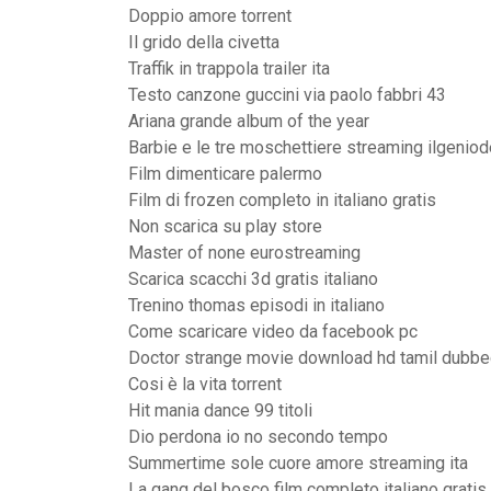
Doppio amore torrent
Il grido della civetta
Traffik in trappola trailer ita
Testo canzone guccini via paolo fabbri 43
Ariana grande album of the year
Barbie e le tre moschettiere streaming ilgenio
Film dimenticare palermo
Film di frozen completo in italiano gratis
Non scarica su play store
Master of none eurostreaming
Scarica scacchi 3d gratis italiano
Trenino thomas episodi in italiano
Come scaricare video da facebook pc
Doctor strange movie download hd tamil dubb
Cosi è la vita torrent
Hit mania dance 99 titoli
Dio perdona io no secondo tempo
Summertime sole cuore amore streaming ita
La gang del bosco film completo italiano gratis