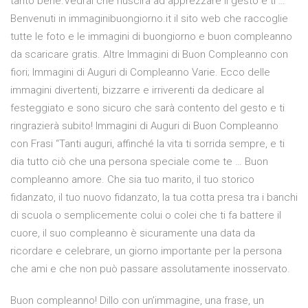
tanto bene.Vedrai che riuscirà ad apprezzare il gesto e ti …
Benvenuti in immaginibuongiorno.it il sito web che raccoglie
tutte le foto e le immagini di buongiorno e buon compleanno
da scaricare gratis. Altre Immagini di Buon Compleanno con
fiori; Immagini di Auguri di Compleanno Varie. Ecco delle
immagini divertenti, bizzarre e irriverenti da dedicare al
festeggiato e sono sicuro che sarà contento del gesto e ti
ringrazierà subito! Immagini di Auguri di Buon Compleanno
con Frasi “Tanti auguri, affinché la vita ti sorrida sempre, e ti
dia tutto ciò che una persona speciale come te … Buon
compleanno amore. Che sia tuo marito, il tuo storico
fidanzato, il tuo nuovo fidanzato, la tua cotta presa tra i banchi
di scuola o semplicemente colui o colei che ti fa battere il
cuore, il suo compleanno è sicuramente una data da
ricordare e celebrare, un giorno importante per la persona
che ami e che non può passare assolutamente inosservato.
Buon compleanno! Dillo con un’immagine, una frase, un