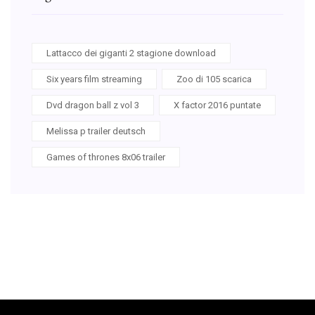
Lattacco dei giganti 2 stagione download
Six years film streaming
Zoo di 105 scarica
Dvd dragon ball z vol 3
X factor 2016 puntate
Melissa p trailer deutsch
Games of thrones 8x06 trailer