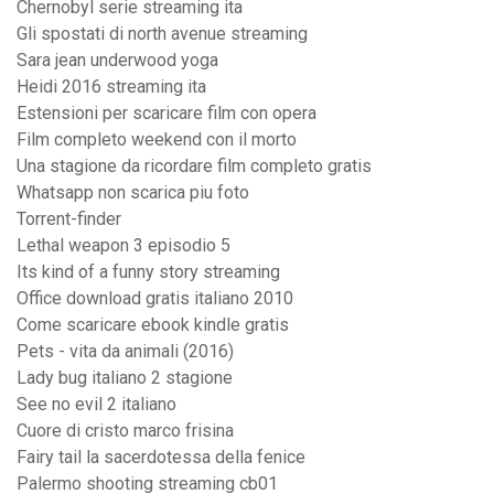
Chernobyl serie streaming ita
Gli spostati di north avenue streaming
Sara jean underwood yoga
Heidi 2016 streaming ita
Estensioni per scaricare film con opera
Film completo weekend con il morto
Una stagione da ricordare film completo gratis
Whatsapp non scarica piu foto
Torrent-finder
Lethal weapon 3 episodio 5
Its kind of a funny story streaming
Office download gratis italiano 2010
Come scaricare ebook kindle gratis
Pets - vita da animali (2016)
Lady bug italiano 2 stagione
See no evil 2 italiano
Cuore di cristo marco frisina
Fairy tail la sacerdotessa della fenice
Palermo shooting streaming cb01