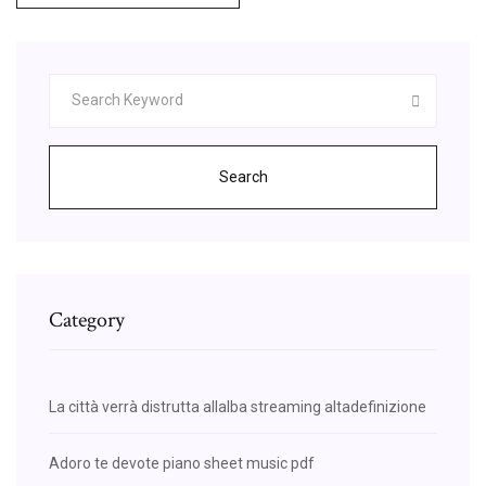
Search
Category
La città verrà distrutta allalba streaming altadefinizione
Adoro te devote piano sheet music pdf