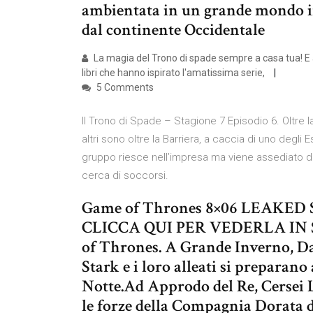
ambientata in un grande mondo i
dal continente Occidentale
La magia del Trono di spade sempre a casa tua! E al
libri che hanno ispirato l'amatissima serie,
5 Comments
Il Trono di Spade – Stagione 7 Episodio 6. Oltre l
altri sono oltre la Barriera, a caccia di uno degli
gruppo riesce nell’impresa ma viene assediato da
cerca di soccorsi.
Game of Thrones 8×06 LEAKED S
CLICCA QUI PER VEDERLA IN S
of Thrones. A Grande Inverno, D
Stark e i loro alleati si preparano 
Notte.Ad Approdo del Re, Cersei L
le forze della Compagnia Dorata 