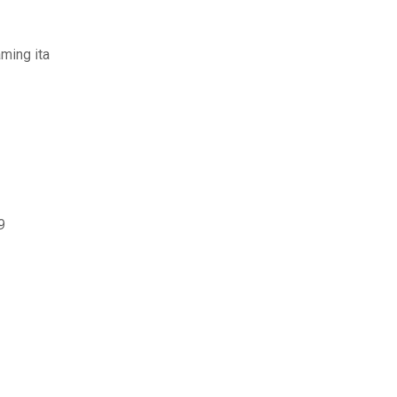
aming ita
9