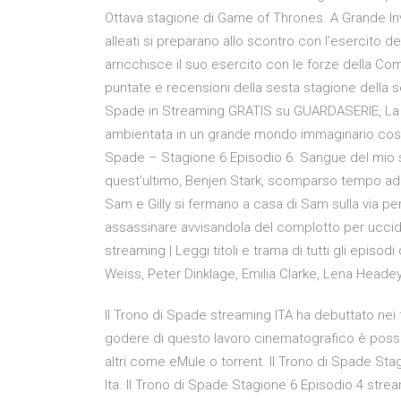
Ottava stagione di Game of Thrones. A Grande In
alleati si preparano allo scontro con l’esercito 
arricchisce il suo esercito con le forze della Co
puntate e recensioni della sesta stagione della se
Spade in Streaming GRATIS su GUARDASERIE, La s
ambientata in un grande mondo immaginario costit
Spade – Stagione 6 Episodio 6. Sangue del mio s
quest’ultimo, Benjen Stark, scomparso tempo addi
Sam e Gilly si fermano a casa di Sam sulla via per
assassinare avvisandola del complotto per uccide
streaming | Leggi titoli e trama di tutti gli episod
Weiss, Peter Dinklage, Emilia Clarke, Lena Headey
Il Trono di Spade streaming ITA ha debuttato nei tea
godere di questo lavoro cinematografico è possibil
altri come eMule o torrent. Il Trono di Spade St
Ita. Il Trono di Spade Stagione 6 Episodio 4 strea