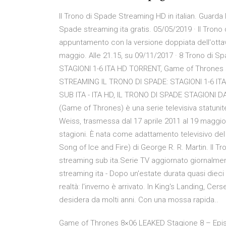
Il Trono di Spade Streaming HD in italian. Guarda I
Spade streaming ita gratis. 05/05/2019 · Il Trono d
appuntamento con la versione doppiata dell'otta
maggio. Alle 21.15, su 09/11/2017 · 8 Trono di Sp
STAGIONI 1-6 ITA HD TORRENT, Game of Thrones s
STREAMING IL TRONO DI SPADE: STAGIONI 1-6 IT
SUB ITA - ITA HD, IL TRONO DI SPADE STAGIONI D
(Game of Thrones) è una serie televisiva statunit
Weiss, trasmessa dal 17 aprile 2011 al 19 maggio
stagioni. È nata come adattamento televisivo del
Song of Ice and Fire) di George R. R. Martin. Il T
streaming sub ita.Serie TV aggiornato giornalmen
streaming ita - Dopo un'estate durata quasi dieci 
realtà: l'inverno è arrivato. In King's Landing, Ce
desidera da molti anni. Con una mossa rapida..
Game of Thrones 8×06 LEAKED Stagione 8 – Epi