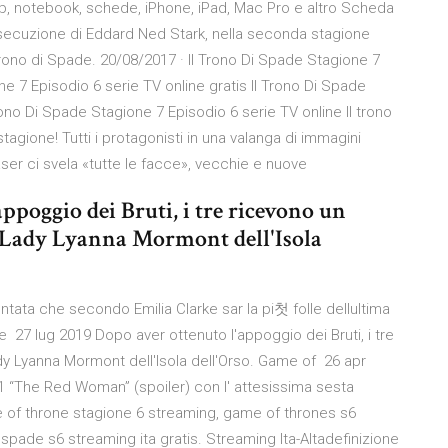
top, notebook, schede, iPhone, iPad, Mac Pro e altro Scheda
'esecuzione di Eddard Ned Stark, nella seconda stagione
 Trono di Spade. 20/08/2017 · Il Trono Di Spade Stagione 7
ne 7 Episodio 6 serie TV online gratis Il Trono Di Spade
rono Di Spade Stagione 7 Episodio 6 serie TV online Il trono
tagione! Tutti i protagonisti in una valanga di immagini
 teaser ci svela «tutte le facce», vecchie e nuove
ppoggio dei Bruti, i tre ricevono un
a Lady Lyanna Mormont dell'Isola
tata che secondo Emilia Clarke sar la pi첫 folle dellultima
27 lug 2019 Dopo aver ottenuto l'appoggio dei Bruti, i tre
dy Lyanna Mormont dell'Isola dell'Orso. Game of 26 apr
1 “The Red Woman” (spoiler) con l' attesissima sesta
 of throne stagione 6 streaming, game of thrones s6
i spade s6 streaming ita gratis. Streaming Ita-Altadefinizione