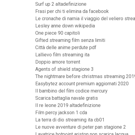
Surf up 2 altadefinizione
Frasi per chi ti elimina da facebook
Le cronache di narnia il viaggio del veliero stre
Lesley anne down wikipedia
One piece 90 capitoli
Gifted streaming film senza limiti
Città delle anime perdute pdf
Lallievo film streaming ita
Doppio amore torrent
Agents of shield stagione 3
The nightmare before christmas streaming 201
Easybytez account premium aggiornati 2020
Il bambino del film codice mercury
Scarica battaglia navale gratis
Il re leone 2019 altadefinizione
Film percy jackson 1 cda
La terra di dio streaming ita cb01
Le nuove avventure di peter pan stagione 2
Lavatrice hotpoint ariston non scarica lacqua