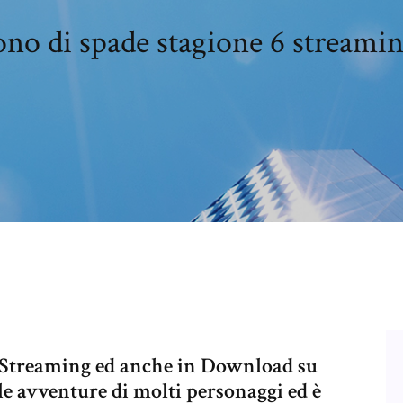
rono di spade stagione 6 streamin
n Streaming ed anche in Download su
le avventure di molti personaggi ed è