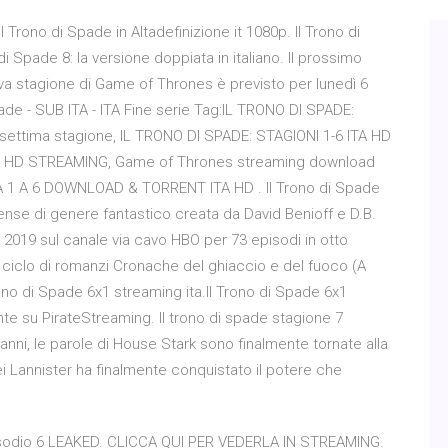
l Trono di Spade in Altadefinizione it 1080p. Il Trono di
i Spade 8: la versione doppiata in italiano. Il prossimo
va stagione di Game of Thrones è previsto per lunedì 6
ade - SUB ITA - ITA Fine serie Tag:IL TRONO DI SPADE:
ettima stagione, IL TRONO DI SPADE: STAGIONI 1-6 ITA HD
A HD STREAMING, Game of Thrones streaming download
A 1 A 6 DOWNLOAD & TORRENT ITA HD . Il Trono di Spade
ense di genere fantastico creata da David Benioff e D.B.
 2019 sul canale via cavo HBO per 73 episodi in otto
 ciclo di romanzi Cronache del ghiaccio e del fuoco (A
rono di Spade 6x1 streaming ita.Il Trono di Spade 6x1
te su PirateStreaming. Il trono di spade stagione 7
anni, le parole di House Stark sono finalmente tornate alla
rsei Lannister ha finalmente conquistato il potere che
sodio 6 LEAKED. CLICCA QUI PER VEDERLA IN STREAMING.