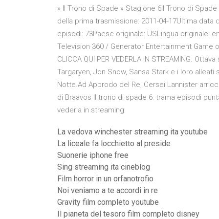
» Il Trono di Spade » Stagione 6Il Trono di Spade 
della prima trasmissione: 2011-04-17Ultima data d
episodi: 73Paese originale: USLingua originale: 
Television 360 / Generator Entertainment Game 
CLICCA QUI PER VEDERLA IN STREAMING. Ottava s
Targaryen, Jon Snow, Sansa Stark e i loro alleati 
Notte.Ad Approdo del Re, Cersei Lannister arricc
di Braavos Il trono di spade 6: trama episodi punt
vederla in streaming.
La vedova winchester streaming ita youtube
La liceale fa locchietto al preside
Suonerie iphone free
Sing streaming ita cineblog
Film horror in un orfanotrofio
Noi veniamo a te accordi in re
Gravity film completo youtube
Il pianeta del tesoro film completo disney