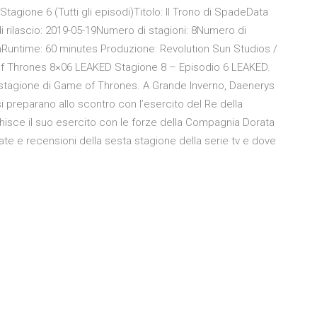
Stagione 6 (Tutti gli episodi)Titolo: Il Trono di SpadeData
i rilascio: 2019-05-19Numero di stagioni: 8Numero di
enRuntime: 60 minutes Produzione: Revolution Sun Studios /
of Thrones 8×06 LEAKED Stagione 8 – Episodio 6 LEAKED.
tagione di Game of Thrones. A Grande Inverno, Daenerys
si preparano allo scontro con l’esercito del Re della
hisce il suo esercito con le forze della Compagnia Dorata
ate e recensioni della sesta stagione della serie tv e dove