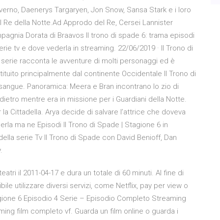
verno, Daenerys Targaryen, Jon Snow, Sansa Stark e i loro
del Re della Notte.Ad Approdo del Re, Cersei Lannister
mpagnia Dorata di Braavos Il trono di spade 6: trama episodi
rie tv e dove vederla in streaming. 22/06/2019 · Il Trono di
erie racconta le avventure di molti personaggi ed è
uito principalmente dal continente Occidentale Il Trono di
angue. Panoramica: Meera e Bran incontrano lo zio di
etro mentre era in missione per i Guardiani della Notte.
 la Cittadella. Arya decide di salvare l’attrice che doveva
rla ma ne Episodi Il Trono di Spade | Stagione 6 in
i della serie Tv Il Trono di Spade con David Benioff, Dan
.
tri il 2011-04-17 e dura un totale di 60 minuti. Al fine di
e utilizzare diversi servizi, come Netflix, pay per view o
agione 6 Episodio 4 Serie – Episodio Completo Streaming
ming film completo vf. Guarda un film online o guarda i