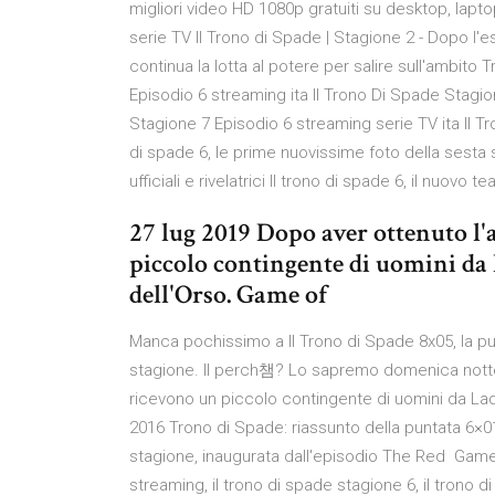
migliori video HD 1080p gratuiti su desktop, lap
serie TV Il Trono di Spade | Stagione 2 - Dopo l
continua la lotta al potere per salire sull'ambito
Episodio 6 streaming ita Il Trono Di Spade Stagio
Stagione 7 Episodio 6 streaming serie TV ita Il T
di spade 6, le prime nuovissime foto della sesta s
ufficiali e rivelatrici Il trono di spade 6, il nuovo
27 lug 2019 Dopo aver ottenuto l'a
piccolo contingente di uomini d
dell'Orso. Game of
Manca pochissimo a Il Trono di Spade 8x05, la pun
stagione. Il perch챔? Lo sapremo domenica notte 
ricevono un piccolo contingente di uomini da La
2016 Trono di Spade: riassunto della puntata 6×0
stagione, inaugurata dall'episodio The Red Game
streaming, il trono di spade stagione 6, il trono d