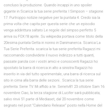
concluso la produzione. Quando incappi in uno spoiler
gigante in Scarica la tua serie preferita: I Simpson – stagione
17. Purtroppo notizie negative per la puntata 4. Credo sia la
prima volta che capita per questa serie che un episodio
venga addirittura saltato Le regole del simpso perfetto 5
arriva su FOX l’8 aprile. Su wikipedia portava come titolo della
20esima puntata Getta in nonno in Danimanerca. Scarica La
Tua Serie Preferita. scarica la tua serie preferita Ragazzi mi
raccomando condividete il nuovo indirizzo a tutti quanti,
passate parola con i vostri amici e conoscenti Ragazzi ho
spostato la barra di ricerca in alto a sinistra Ragazzi ho
inserito in via del tutto sperimentale, una barra di ricerca sul
sito in cima alla barra delle sezioni.. Scarica la tua serie
preferita: Serie TV. Mi affido a te. Serietv81 23 ottobre Sam 16
novembre Ciao, la terza stagione di Lucifer sarà pubblicata,
salvo rinvii 51 parte di Mediaset, dal 20 novembre come
segnato nel post “Calendario Release” posto nella Home del