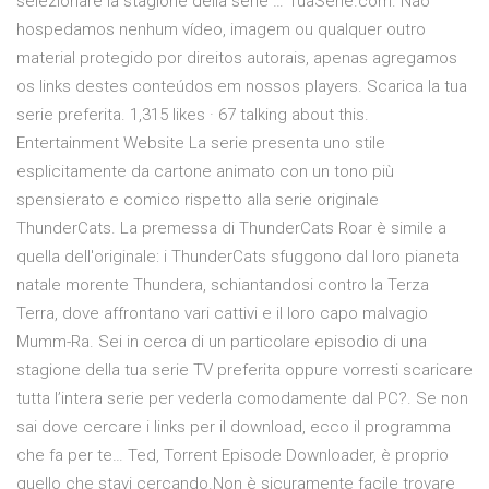
selezionare la stagione della serie … TuaSerie.com. Não
hospedamos nenhum vídeo, imagem ou qualquer outro
material protegido por direitos autorais, apenas agregamos
os links destes conteúdos em nossos players. Scarica la tua
serie preferita. 1,315 likes · 67 talking about this.
Entertainment Website La serie presenta uno stile
esplicitamente da cartone animato con un tono più
spensierato e comico rispetto alla serie originale
ThunderCats. La premessa di ThunderCats Roar è simile a
quella dell'originale: i ThunderCats sfuggono dal loro pianeta
natale morente Thundera, schiantandosi contro la Terza
Terra, dove affrontano vari cattivi e il loro capo malvagio
Mumm-Ra. Sei in cerca di un particolare episodio di una
stagione della tua serie TV preferita oppure vorresti scaricare
tutta l’intera serie per vederla comodamente dal PC?. Se non
sai dove cercare i links per il download, ecco il programma
che fa per te… Ted, Torrent Episode Downloader, è proprio
quello che stavi cercando.Non è sicuramente facile trovare