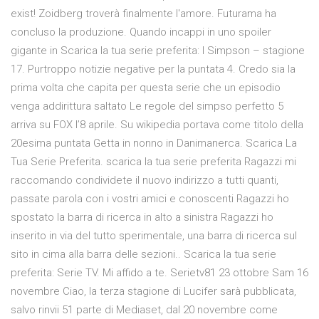
exist! Zoidberg troverà finalmente l'amore. Futurama ha
concluso la produzione. Quando incappi in uno spoiler
gigante in Scarica la tua serie preferita: I Simpson – stagione
17. Purtroppo notizie negative per la puntata 4. Credo sia la
prima volta che capita per questa serie che un episodio
venga addirittura saltato Le regole del simpso perfetto 5
arriva su FOX l’8 aprile. Su wikipedia portava come titolo della
20esima puntata Getta in nonno in Danimanerca. Scarica La
Tua Serie Preferita. scarica la tua serie preferita Ragazzi mi
raccomando condividete il nuovo indirizzo a tutti quanti,
passate parola con i vostri amici e conoscenti Ragazzi ho
spostato la barra di ricerca in alto a sinistra Ragazzi ho
inserito in via del tutto sperimentale, una barra di ricerca sul
sito in cima alla barra delle sezioni.. Scarica la tua serie
preferita: Serie TV. Mi affido a te. Serietv81 23 ottobre Sam 16
novembre Ciao, la terza stagione di Lucifer sarà pubblicata,
salvo rinvii 51 parte di Mediaset, dal 20 novembre come