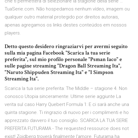
che ti permetterà di selezionare la stagione della serie …
TuaSerie.com. Não hospedamos nenhum vídeo, imagem ou
qualquer outro material protegido por direitos autorais,
apenas agregamos os links destes conteúdos em nossos
players.
Detto questo desidero ringraziarvi per avermi seguito
sulla mia pagina Facebook "Scarica la tua serie
preferita", sul mio profilo personale "Psman Iaco" e
sulle pagine streaming "Dragon Ball Streaming Ita",
"Naruto Shippuden Streaming Ita" e "I Simpson
Streaming Ita".
Scarica la tua serie preferita: The Middle – stagione 4. Non
conosco Utopia sinceramente: Ultime serie aggiunte La
verita sul caso Harry Quebert Formula 1: E ci sarà anche una
quinta stagione. Ti ringrazio di nuovo per i complimenti e ho
apprezzato davvero il tuo consiglio. SCARICA LA TUA SERIE
PREFERITA FUTURAMA - The requested ressource does not
exist! Zoidberg troverà finalmente l'amore. Futurama ha