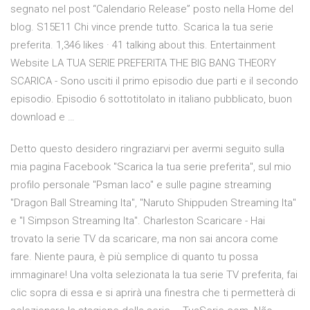
segnato nel post “Calendario Release” posto nella Home del
blog. S15E11 Chi vince prende tutto. Scarica la tua serie
preferita. 1,346 likes · 41 talking about this. Entertainment
Website LA TUA SERIE PREFERITA THE BIG BANG THEORY
SCARICA - Sono usciti il primo episodio due parti e il secondo
episodio. Episodio 6 sottotitolato in italiano pubblicato, buon
download e …
Detto questo desidero ringraziarvi per avermi seguito sulla
mia pagina Facebook "Scarica la tua serie preferita", sul mio
profilo personale "Psman Iaco" e sulle pagine streaming
"Dragon Ball Streaming Ita", "Naruto Shippuden Streaming Ita"
e "I Simpson Streaming Ita". Charleston Scaricare - Hai
trovato la serie TV da scaricare, ma non sai ancora come
fare. Niente paura, è più semplice di quanto tu possa
immaginare! Una volta selezionata la tua serie TV preferita, fai
clic sopra di essa e si aprirà una finestra che ti permetterà di