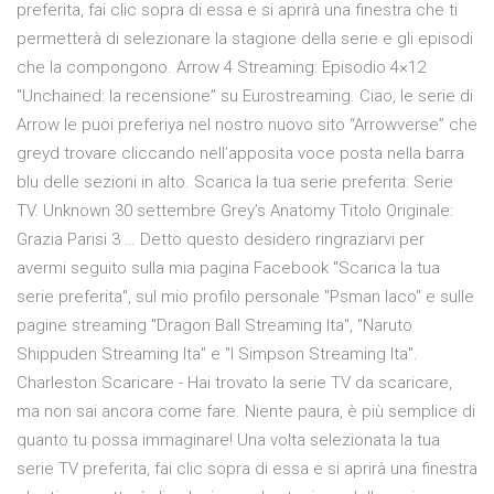
preferita, fai clic sopra di essa e si aprirà una finestra che ti
permetterà di selezionare la stagione della serie e gli episodi
che la compongono. Arrow 4 Streaming: Episodio 4×12
″Unchained: la recensione” su Eurostreaming. Ciao, le serie di
Arrow le puoi preferiya nel nostro nuovo sito “Arrowverse” che
greyd trovare cliccando nell’apposita voce posta nella barra
blu delle sezioni in alto. Scarica la tua serie preferita: Serie
TV. Unknown 30 settembre Grey’s Anatomy Titolo Originale:
Grazia Parisi 3 … Detto questo desidero ringraziarvi per
avermi seguito sulla mia pagina Facebook "Scarica la tua
serie preferita", sul mio profilo personale "Psman Iaco" e sulle
pagine streaming "Dragon Ball Streaming Ita", "Naruto
Shippuden Streaming Ita" e "I Simpson Streaming Ita".
Charleston Scaricare - Hai trovato la serie TV da scaricare,
ma non sai ancora come fare. Niente paura, è più semplice di
quanto tu possa immaginare! Una volta selezionata la tua
serie TV preferita, fai clic sopra di essa e si aprirà una finestra