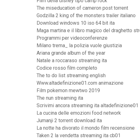
Film della disney tipo camp rock
The miseducation of cameron post torrent
Godzilla 2 king of the monsters trailer italiano
Download windows 10 iso 64 bit ita
Maga martina e il libro magico del draghetto st
Programmi per videoconferenze
Milano trema_ la polizia vuole giustizia
Ariana grande album of the year
Natale a roccaraso streaming ita
Codice rosso film completo
The to do list streaming english
Www.altadefinizione01.com animazione
Film pokemon mewtwo 2019
The nun streaming ita
Scrivimi ancora streaming ita altadefinizione01
La cucina delle emozioni food network
Jumanji 2 torrent download ita
La notte ha divorato il mondo film recensione
Taken 2 la vendetta streaming ita cb01