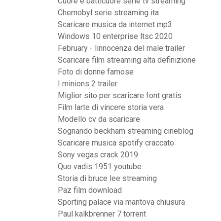
Cuore e batticuore serie tv streaming
Chernobyl serie streaming ita
Scaricare musica da internet mp3
Windows 10 enterprise ltsc 2020
February - linnocenza del male trailer
Scaricare film streaming alta definizione
Foto di donne famose
I minions 2 trailer
Miglior sito per scaricare font gratis
Film larte di vincere storia vera
Modello cv da scaricare
Sognando beckham streaming cineblog
Scaricare musica spotify craccato
Sony vegas crack 2019
Quo vadis 1951 youtube
Storia di bruce lee streaming
Paz film download
Sporting palace via mantova chiusura
Paul kalkbrenner 7 torrent