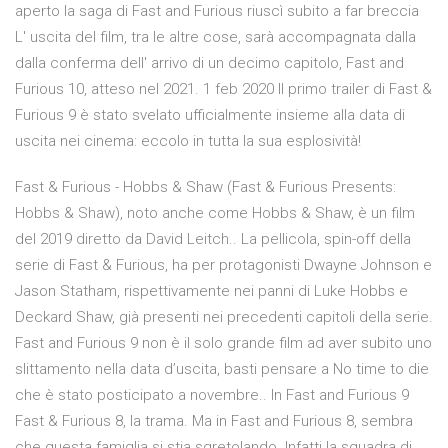
aperto la saga di Fast and Furious riuscì subito a far breccia
L' uscita del film, tra le altre cose, sarà accompagnata dalla
dalla conferma dell' arrivo di un decimo capitolo, Fast and
Furious 10, atteso nel 2021. 1 feb 2020 Il primo trailer di Fast &
Furious 9 è stato svelato ufficialmente insieme alla data di
uscita nei cinema: eccolo in tutta la sua esplosività!
Fast & Furious - Hobbs & Shaw (Fast & Furious Presents:
Hobbs & Shaw), noto anche come Hobbs & Shaw, è un film
del 2019 diretto da David Leitch.. La pellicola, spin-off della
serie di Fast & Furious, ha per protagonisti Dwayne Johnson e
Jason Statham, rispettivamente nei panni di Luke Hobbs e
Deckard Shaw, già presenti nei precedenti capitoli della serie.
Fast and Furious 9 non è il solo grande film ad aver subito uno
slittamento nella data d’uscita, basti pensare a No time to die
che è stato posticipato a novembre.. In Fast and Furious 9
Fast & Furious 8, la trama. Ma in Fast and Furious 8, sembra
che questa famiglia si stia sgretolando. Infatti la squadra di