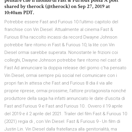
pensare che il mondo di Fast & Furious possa A post
shared by therock (@therock) on Sep 27, 2019 at
10:40am PDT.
Potrebbe essere Fast and Furious 10 l'ultimo capitolo del
franchise con Vin Diesel. Attualmente al cinema Fast &
Furious 8 ha raccolto incassi da record Dwayne Johnson
potrebbe fare ritorno in Fast & Furious 10, la lite con Vin
Diesel ormai sarebbe superata. Nonostante le frizioni coi
colleghi, Dwayne Johnson potrebbe fare ritorno nel cast di
Fast Ad annunciare la doppia release del giorno c'ha pensato
Vin Diesel, ormai sempre più social nel comunicare con i
propri fan.In attesa che Fast and Furious 8 dia il via alle
proprie riprese, ormai prossime, l'attore protagonista nonché
produttore della saga ha infatti annunciato le date d'uscita di
Fast and Furious 9 e Fast and Furious 10.. Ovvero il 19 aprile
del 2019 e il 2 aprile del 2021. Trailer del film Fast & Furious 10
(2021) regia di , con Vin Diesel. Fast & Furious 9 - Un film di
Justin Lin. Vin Diesel dalla fratellanza alla genitorialità, ma