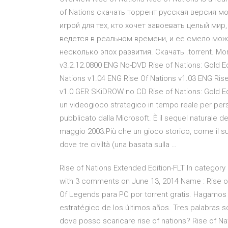
of Nations скачать торрент русская версия 
игрой для тех, кто хочет завоевать целый мир,
ведется в реальном времени, и ее смело можн
несколько эпох развития. Скачать .torrent. More 
v3.2.12.0800 ENG No-DVD Rise of Nations: Gold Ed
Nations v1.04 ENG Rise Of Nations v1.03 ENG Rise
v1.0 GER SKiDROW no CD Rise of Nations: Gold Ed
un videogioco strategico in tempo reale per per
pubblicato dalla Microsoft. È il sequel naturale d
maggio 2003.Più che un gioco storico, come il 
dove tre civiltà (una basata sulla …
Rise of Nations Extended Edition-FLT In category
with 3 comments on June 13, 2014 Name : Rise of
Of Legends para PC por torrent gratis. Hagamos
estratégico de los últimos años. Tres palabras so
dove posso scaricare rise of nations? Rise of