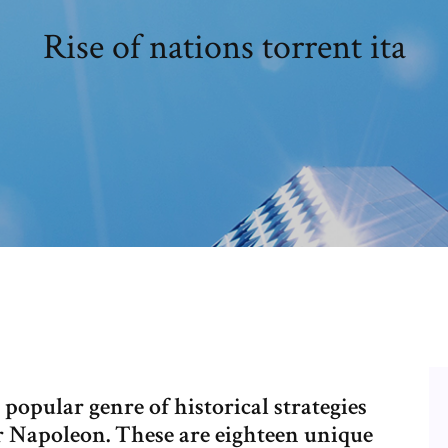
Rise of nations torrent ita
e popular genre of historical strategies
er Napoleon. These are eighteen unique