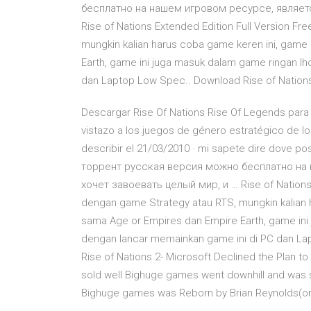
бесплатно на нашем игровом ресурсе, является
Rise of Nations Extended Edition Full Version 
mungkin kalian harus coba game keren ini, game 
Earth, game ini juga masuk dalam game ringan lho
dan Laptop Low Spec.. Download Rise of Nation
Descargar Rise Of Nations Rise Of Legends para
vistazo a los juegos de género estratégico de lo
describir el 21/03/2010 · mi sapete dire dove po
торрент русская версия можно бесплатно на н
хочет завоевать целый мир, и … Rise of Nations
dengan game Strategy atau RTS, mungkin kalian h
sama Age or Empires dan Empire Earth, game ini 
dengan lancar memainkan game ini di PC dan La
Rise of Nations 2- Microsoft Declined the Plan t
sold well Bighuge games went downhill and was 
Bighuge games was Reborn by Brian Reynolds(ori