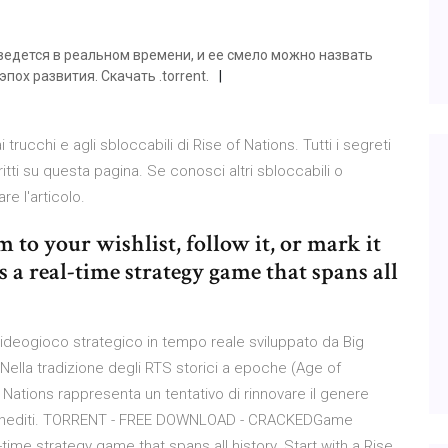
я ведется в реальном времени, и ее смело можно назвать
пох развития. Скачать .torrent.
trucchi e agli sbloccabili di Rise of Nations. Tutti i segreti
itti su questa pagina. Se conosci altri sbloccabili o
e l'articolo.
m to your wishlist, follow it, or mark it
is a real-time strategy game that spans all
 videogioco strategico in tempo reale sviluppato da Big
ella tradizione degli RTS storici a epoche (Age of
 Nations rappresenta un tentativo di rinnovare il genere
enti inediti. TORRENT - FREE DOWNLOAD - CRACKEDGame
-time strategy game that spans all history. Start with a Rise