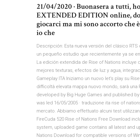
21/04/2020 · Buonasera a tutti, 
EXTENDED EDITION online, dopo 
giocarci ma mi sono accorto che è 
io che
Descripción: Esta nueva versión del clásico RT
un pequeño estudio que recientemente ya se enc
La edición extendida de Rise of Nations incluye 
mejores texturas, efectos de luz y agua, integra
Gameplay ITA Iniziamo un nuovo let's play su Rise o
difficoltà elevata mappa nuovo mondo, sarà una R
developed by Big Huge Games and published by
was led 16/05/2005 · traduzione ita rise of natio
mercato. Abbiamo effettuato alcuni test utilizz
FireCuda 520 Rise of Nations Free Download includ
system, uploaded game contains all latest and updat
Nations Download for compatible versions of Win