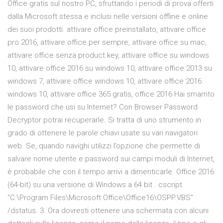
Office gratis sul nostro PC, sfruttando i periodi di prova offerti
dalla Microsoft stessa e inclusi nelle versioni offline e online
dei suoi prodotti. attivare office preinstallato, attivare office
pro 2016, attivare office per sempre, attivare office su mac,
attivare office senza product key, attivare office su windows
10, attivare office 2016 su windows 10, attivare office 2013 su
windows 7, attivare office windows 10, attivare office 2016
windows 10, attivare office 365 gratis, office 2016 Hai smarrito
le password che usi su Internet? Con Browser Password
Decryptor potrai recuperarle. Si tratta di uno strumento in
grado di ottenere le parole chiavi usate su vari navigatori
web. Se, quando navighi utilizzi l’opzione che permette di
salvare nome utente e password sui campi moduli di Internet,
è probabile che con il tempo arrivi a dimenticarle. Office 2016
(64-bit) su una versione di Windows a 64 bit . cscript
“C:\Program Files\Microsoft Office\Office16\OSPP.VBS”
/dstatus. 3. Ora dovresti ottenere una schermata con alcuni