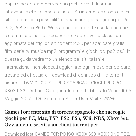
oppure se cercate dei vecchi giochi diventati ormai
introvabili, siete nel posto giusto.. Su internet esistono alcuni
siti che danno la possibilità di scaricare gratis i giochi per Pc,
Ps2, Ps3, Xbox 360 e Wii, sia quelli di recente uscita che quelli
più datati e difficili da recuperare. Ecco a voi la classifica
aggiornata dei migliori siti torrent 2020 per scaricare gratis
film, serie tv, musica mp3, programmi e giochi pc, ps2, ps3. In
questa guida vedremo un elenco dei siti italiani e
internazionali non bloccati aggiornato ogni mese per cercare,
trovare ed effettuare il download di ogni tipo di file torrent
sicuro. … I 6 MIGLIORI SITI PER SCARICARE GIOCHI PER PC
XBOX PS3 . Dettagli Categoria: Internet Pubblicato Venerdì, 05
Maggio 2017 10:26 Scritto da Super User Visite: 29286
GamesTorrents: sito di torrent spagnolo che raccoglie
giochi per PC, Mac, PSP, PS2, PS3, Wii, NDS, Xbox 360.
Ovviamente servirà un client torrent per
Download last GAMES FOR PC ISO, XBOX 360, XBOX ONE, PS2,