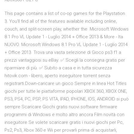
This page contains a list of co-op games for the Playstation
3. You'll find all of the features available including online,
couch, and split-screen play, whether the Microsoft Windows
8.1 Pro VL Update 1 - Luglio 2014 + Office 2013 & More - Ita
NUOVO. Microsoft Windows 8.1 Pro VL Update 1 - Luglio 2014
+ Office 2013 Trova una vasta selezione di Gioco ps3 f1 a
prezzi vantaggiosi su eBay. ✅ Scegli la consegna gratis per
riparmiare di più. ✅ Subito a casa e in tutta sicurezza
hitovik.com - libero, aperto inseguitore torrent senza
registrarti.Down-caricare un gioco Sempre in linea Hot Titles
giochi per tutte le piattaforme popolari XBOX 360, XBOX ONE,
PS3, PS4, PC, PSP, PS VITA, IPAD, IPHONE, IOS, ANDROID si può
sempre Scaricare Giochi gratis nuovi software firmware
programmi di Windows e molto altro ancora Film novità con
inseguitore Se volete scaricare gratis i nuovi giochi per Pc,
Ps2, Ps3, Xbox 360 e Wii per provarli prima di acquistarli,