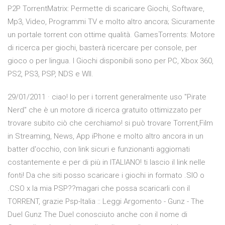
P2P TorrentMatrix: Permette di scaricare Giochi, Software,
Mp3, Video, Programmi TV e molto altro ancora; Sicuramente
un portale torrent con ottime qualità. GamesTorrents: Motore
di ricerca per giochi, basterà ricercare per console, per
gioco o per lingua. I Giochi disponibili sono per PC, Xbox 360,
PS2, PS3, PSP, NDS e WII.
29/01/2011 · ciao! Io per i torrent generalmente uso "Pirate
Nerd" che è un motore di ricerca gratuito ottimizzato per
trovare subito ciò che cerchiamo! si può trovare Torrent,Film
in Streaming, News, App iPhone e molto altro ancora in un
batter d'occhio, con link sicuri e funzionanti aggiornati
costantemente e per di più in ITALIANO! ti lascio il link nelle
fonti! Da che siti posso scaricare i giochi in formato .SIO o
.CSO x la mia PSP??magari che possa scaricarli con il
TORRENT, grazie Psp-Italia :: Leggi Argomento - Gunz - The
Duel Gunz The Duel conosciuto anche con il nome di