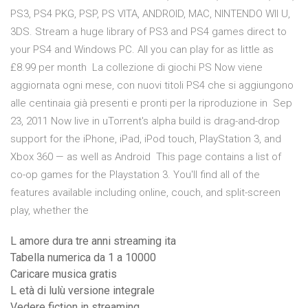
PS3, PS4 PKG, PSP, PS VITA, ANDROID, MAC, NINTENDO WII U,
3DS. Stream a huge library of PS3 and PS4 games direct to
your PS4 and Windows PC. All you can play for as little as
£8.99 per month La collezione di giochi PS Now viene
aggiornata ogni mese, con nuovi titoli PS4 che si aggiungono
alle centinaia già presenti e pronti per la riproduzione in Sep
23, 2011 Now live in uTorrent's alpha build is drag-and-drop
support for the iPhone, iPad, iPod touch, PlayStation 3, and
Xbox 360 — as well as Android This page contains a list of
co-op games for the Playstation 3. You'll find all of the
features available including online, couch, and split-screen
play, whether the
L amore dura tre anni streaming ita
Tabella numerica da 1 a 10000
Caricare musica gratis
L età di lulù versione integrale
Vedere fiction in streaming