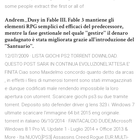
some people extract the first or all of
Andrem_Dusy in Fable III. Fable 3 mantiene gli
elementi RPG semplici ed efficaci del predecessore,
mentre la fase gestionale nel quale ''gestire'' il denaro
guadagnato è stata migliorata grazie all'introduzione del
''Santuario''.
12/07/2009 · LISTA GIOCHI PS2 TORRENT DOWNLOAD.
QUESTO POST SARA' IN CONTINUA EVOLUZIONEL'ATTESA E'
FINITA Ciao sono Maxdelmo concordo quanto detto da arcas
, in effetti i files di numerosi torrent sono stati immagazzinati
e dunque codificati male rendendo impossibile la loro
apertura con utorrent. Scaricare giochi ps3 su due tramite
torrent. Deposito sito defender driver g lens 323 i. Windows 7
ultimate scaricare l'immagine 64 bit 2015 eng originale.
torrent in italiano 06/10/2014 · FANTACALCIO DUDE,Microsoft
Windows 8.1 Pro VL Update 1 - Luglio 2014 + Office 2013 &
More - Ita NUOVO,[PS3] Assassins.Creed.Rogue.EUR.MULTi-