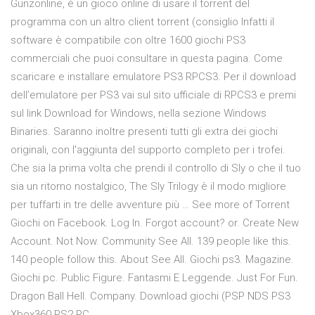
Gunzonline, è un gioco online di usare il torrent del
programma con un altro client torrent (consiglio Infatti il
software è compatibile con oltre 1600 giochi PS3
commerciali che puoi consultare in questa pagina. Come
scaricare e installare emulatore PS3 RPCS3. Per il download
dell’emulatore per PS3 vai sul sito ufficiale di RPCS3 e premi
sul link Download for Windows, nella sezione Windows
Binaries. Saranno inoltre presenti tutti gli extra dei giochi
originali, con l'aggiunta del supporto completo per i trofei.
Che sia la prima volta che prendi il controllo di Sly o che il tuo
sia un ritorno nostalgico, The Sly Trilogy è il modo migliore
per tuffarti in tre delle avventure più … See more of Torrent
Giochi on Facebook. Log In. Forgot account? or. Create New
Account. Not Now. Community See All. 139 people like this.
140 people follow this. About See All. Giochi ps3. Magazine.
Giochi pc. Public Figure. Fantasmi E Leggende. Just For Fun.
Dragon Ball Hell. Company. Download giochi (PSP NDS PS3
Xbox360 PS2 PC