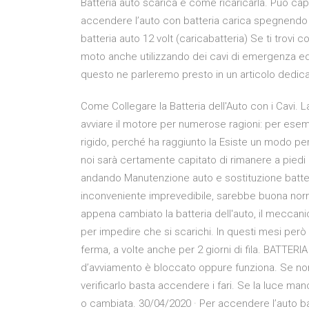
Batteria auto scarica e come ricaricarla. Può capi
accendere l’auto con batteria carica spegnendo tu
batteria auto 12 volt (caricabatteria) Se ti trovi c
moto anche utilizzando dei cavi di emergenza ed u
questo ne parleremo presto in un articolo dedica
Come Collegare la Batteria dell'Auto con i Cavi. L
avviare il motore per numerose ragioni: per ese
rigido, perché ha raggiunto la Esiste un modo per f
noi sarà certamente capitato di rimanere a piedi
andando Manutenzione auto e sostituzione batter
inconveniente imprevedibile, sarebbe buona norma
appena cambiato la batteria dell'auto, il meccan
per impedire che si scarichi. In questi mesi però
ferma, a volte anche per 2 giorni di fila. BATTER
d’avviamento è bloccato oppure funziona. Se non g
verificarlo basta accendere i fari. Se la luce manca
o cambiata. 30/04/2020 · Per accendere l’auto ba