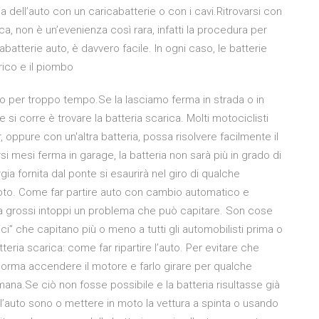
 dell’auto con un caricabatterie o con i cavi.Ritrovarsi con
ca, non è un’evenienza così rara, infatti la procedura per
abatterie auto, è davvero facile. In ogni caso, le batterie
ico e il piombo
izzo per troppo tempo.Se la lasciamo ferma in strada o in
 si corre è trovare la batteria scarica. Molti motociclisti
oppure con un'altra batteria, possa risolvere facilmente il
si mesi ferma in garage, la batteria non sarà più in grado di
rgia fornita dal ponte si esaurirà nel giro di qualche
to. Come far partire auto con cambio automatico e
nza grossi intoppi un problema che può capitare. Son cose
i” che capitano più o meno a tutti gli automobilisti prima o
tteria scarica: come far ripartire l’auto. Per evitare che
a norma accendere il motore e farlo girare per qualche
ana.Se ciò non fosse possibile e la batteria risultasse già
ire l’auto sono o mettere in moto la vettura a spinta o usando