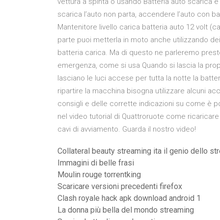
vettura a spinta o usando Batteria auto scarica e
scarica l’auto non parta, accendere l’auto con ba
Mantenitore livello carica batteria auto 12 volt (ca
parte puoi metterla in moto anche utilizzando dei
batteria carica. Ma di questo ne parleremo presto
emergenza, come si usa Quando si lascia la prop
lasciano le luci accese per tutta la notte la bat
ripartire la macchina bisogna utilizzare alcuni a
consigli e delle corrette indicazioni su come è pos
nel video tutorial di Quattroruote come ricaricare
cavi di avviamento. Guarda il nostro video!
Collateral beauty streaming ita il genio dello s
Immagini di belle frasi
Moulin rouge torrentking
Scaricare versioni precedenti firefox
Clash royale hack apk download android 1
La donna più bella del mondo streaming