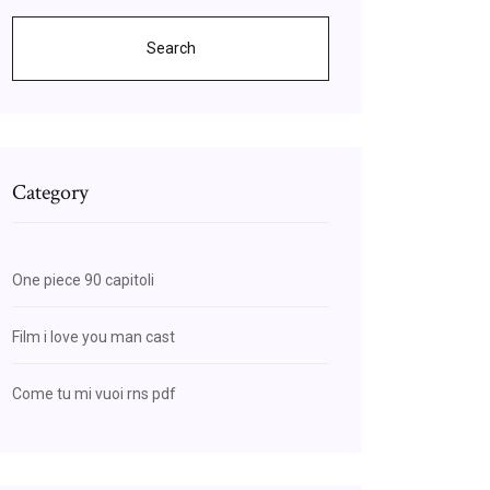
Search
Category
One piece 90 capitoli
Film i love you man cast
Come tu mi vuoi rns pdf