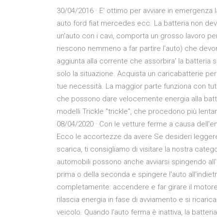
30/04/2016 · E' ottimo per avviare in emergenza l
auto ford fiat mercedes ecc. La batteria non deve
un'auto con i cavi, comporta un grosso lavoro per 
riescono nemmeno a far partire l'auto) che devon
aggiunta alla corrente che assorbira' la batteria
solo la situazione. Acquista un caricabatterie per
tue necessità. La maggior parte funziona con tutt
che possono dare velocemente energia alla batt
modelli Trickle "trickle", che procedono più len
08/04/2020 · Con le vetture ferme a causa dell'eme
Ecco le accortezze da avere Se desideri leggere al
scarica, ti consigliamo di visitare la nostra cate
automobili possono anche avviarsi spingendo all'
prima o della seconda e spingere l'auto all'indietr
completamente: accendere e far girare il motore. 
rilascia energia in fase di avviamento e si ricarica
veicolo. Quando l’auto ferma è inattiva, la batteri