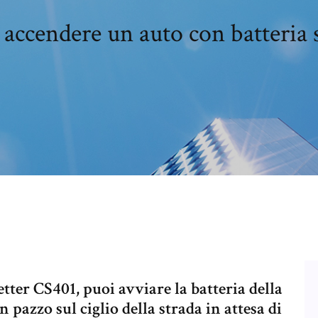
accendere un auto con batteria s
er CS401, puoi avviare la batteria della
pazzo sul ciglio della strada in attesa di