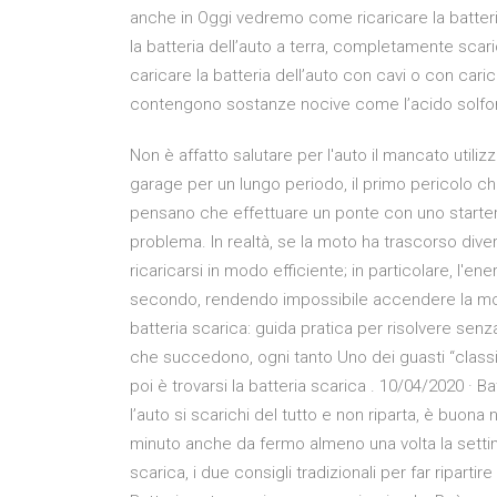
anche in Oggi vedremo come ricaricare la batteria
la batteria dell’auto a terra, completamente scari
caricare la batteria dell’auto con cavi o con caric
contengono sostanze nocive come l’acido solfor
Non è affatto salutare per l'auto il mancato util
garage per un lungo periodo, il primo pericolo che
pensano che effettuare un ponte con uno starter, 
problema. In realtà, se la moto ha trascorso diver
ricaricarsi in modo efficiente; in particolare, l'ene
secondo, rendendo impossibile accendere la mo
batteria scarica: guida pratica per risolvere se
che succedono, ogni tanto Uno dei guasti “classic
poi è trovarsi la batteria scarica . 10/04/2020 · Ba
l’auto si scarichi del tutto e non riparta, è buon
minuto anche da fermo almeno una volta la settim
scarica, i due consigli tradizionali per far ripart