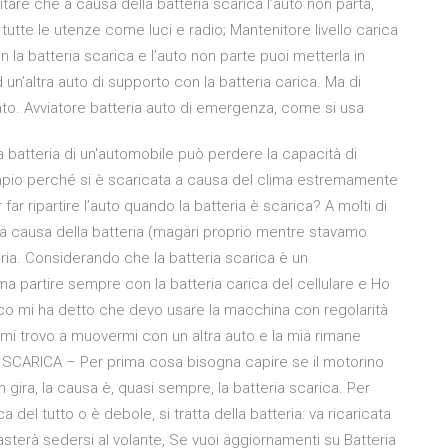
tare che a causa della batteria scarica l’auto non parta,
tte le utenze come luci e radio; Mantenitore livello carica
on la batteria scarica e l’auto non parte puoi metterla in
n’altra auto di supporto con la batteria carica. Ma di
to. Avviatore batteria auto di emergenza, come si usa
a batteria di un'automobile può perdere la capacità di
mpio perché si è scaricata a causa del clima estremamente
ar ripartire l’auto quando la batteria è scarica? A molti di
 a causa della batteria (magari proprio mentre stavamo
ia. Considerando che la batteria scarica è un
 partire sempre con la batteria carica del cellulare e Ho
ico mi ha detto che devo usare la macchina con regolarità
 mi trovo a muovermi con un altra auto e la mia rimane
IA SCARICA – Per prima cosa bisogna capire se il motorino
ira, la causa è, quasi sempre, la batteria scarica. Per
 del tutto o è debole, si tratta della batteria: va ricaricata
sterà sedersi al volante, Se vuoi aggiornamenti su Batteria