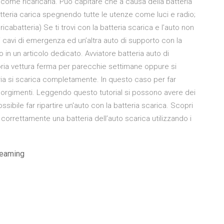
 come ricaricarla. Può capitare che a causa della batteria
tteria carica spegnendo tutte le utenze come luci e radio;
ricabatteria) Se ti trovi con la batteria scarica e l’auto non
 cavi di emergenza ed un’altra auto di supporto con la
 in un articolo dedicato. Avviatore batteria auto di
ria vettura ferma per parecchie settimane oppure si
teria si scarica completamente. In questo caso per far
ccorgimenti. Leggendo questo tutorial si possono avere dei
sibile far ripartire un'auto con la batteria scarica. Scopri
 correttamente una batteria dell’auto scarica utilizzando i
treaming