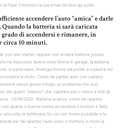
la Fase 2 inserisci la tua email nel box qui sotto:
ficiente accendere l’auto “amica” e darle
. Quando la batteria si sarà caricata
 grado di accendersi e rimanere, in
er circa 10 minuti.
e con uno starter, oppure con un'altra batteria, possa
moto ha trascorso diversi mesi ferma in garage, la batteria
nte; in particolare, l'energia fornita dal ponte si esaurirà nel
accendere la moto. Come far partire auto con cambio
 risolvere senza grossi intoppi un problema che può
 dei guasti “classici” che capitano più o meno a tutti gli
arica . 10/04/2020 · Batteria scarica: come far ripartire
to e non riparta, è buona norma accendere il motore e farlo
una volta la settimana.Se ciò non fosse possibile e la
izionali per far ripartire l’auto sono o mettere in moto la