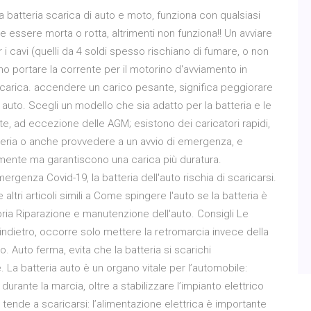
a batteria scarica di auto e moto, funziona con qualsiasi
 essere morta o rotta, altrimenti non funziona!! Un avviare
i cavi (quelli da 4 soldi spesso rischiano di fumare, o non
o portare la corrente per il motorino d'avviamento in
 scarica. accendere un carico pesante, significa peggiorare
 auto. Scegli un modello che sia adatto per la batteria e le
e, ad eccezione delle AGM; esistono dei caricatori rapidi,
eria o anche provvedere a un avvio di emergenza, e
tamente ma garantiscono una carica più duratura.
rgenza Covid-19, la batteria dell'auto rischia di scaricarsi.
tri articoli simili a Come spingere l'auto se la batteria è
goria Riparazione e manutenzione dell'auto. Consigli Le
indietro, occorre solo mettere la retromarcia invece della
o. Auto ferma, evita che la batteria si scarichi
La batteria auto è un organo vitale per l’automobile:
 durante la marcia, oltre a stabilizzare l’impianto elettrico
a tende a scaricarsi: l’alimentazione elettrica è importante