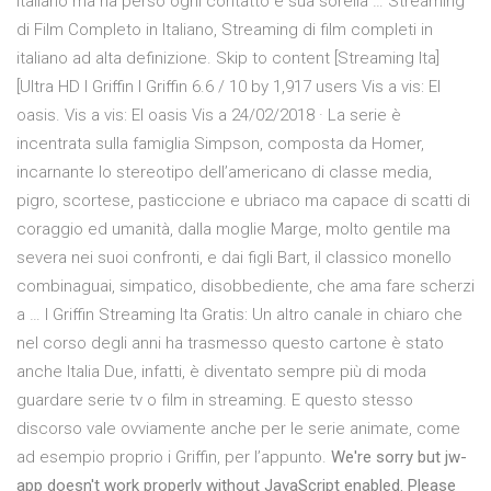
italiano ma ha perso ogni contatto e sua sorella … Streaming
di Film Completo in Italiano, Streaming di film completi in
italiano ad alta definizione. Skip to content [Streaming Ita]
[Ultra HD I Griffin I Griffin 6.6 / 10 by 1,917 users Vis a vis: El
oasis. Vis a vis: El oasis Vis a 24/02/2018 · La serie è
incentrata sulla famiglia Simpson, composta da Homer,
incarnante lo stereotipo dell’americano di classe media,
pigro, scortese, pasticcione e ubriaco ma capace di scatti di
coraggio ed umanità, dalla moglie Marge, molto gentile ma
severa nei suoi confronti, e dai figli Bart, il classico monello
combinaguai, simpatico, disobbediente, che ama fare scherzi
a … I Griffin Streaming Ita Gratis: Un altro canale in chiaro che
nel corso degli anni ha trasmesso questo cartone è stato
anche Italia Due, infatti, è diventato sempre più di moda
guardare serie tv o film in streaming. E questo stesso
discorso vale ovviamente anche per le serie animate, come
ad esempio proprio i Griffin, per l’appunto.
We're sorry but jw-
app doesn't work properly without JavaScript enabled. Please