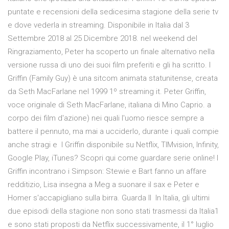
puntate e recensioni della sedicesima stagione della serie tv
e dove vederla in streaming. Disponibile in Italia dal 3
Settembre 2018 al 25 Dicembre 2018. nel weekend del
Ringraziamento, Peter ha scoperto un finale alternativo nella
versione russa di uno dei suoi film preferiti e gli ha scritto. I
Griffin (Family Guy) è una sitcom animata statunitense, creata
da Seth MacFarlane nel 1999 1º streaming it. Peter Griffin,
voce originale di Seth MacFarlane, italiana di Mino Caprio. a
corpo dei film d'azione) nei quali l'uomo riesce sempre a
battere il pennuto, ma mai a ucciderlo, durante i quali compie
anche stragi e I Griffin disponibile su Netflix, TIMvision, Infinity,
Google Play, iTunes? Scopri qui come guardare serie online! I
Griffin incontrano i Simpson: Stewie e Bart fanno un affare
redditizio, Lisa insegna a Meg a suonare il sax e Peter e
Homer s'accapigliano sulla birra. Guarda Il In Italia, gli ultimi
due episodi della stagione non sono stati trasmessi da Italia1
e sono stati proposti da Netflix successivamente, il 1° luglio