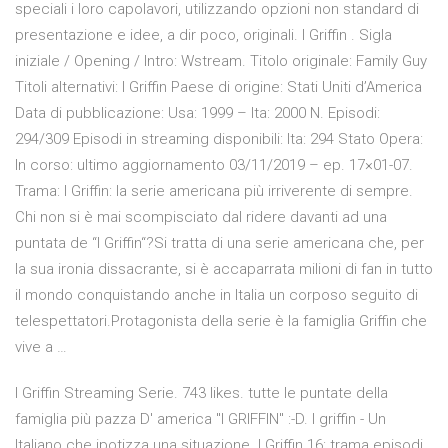
speciali i loro capolavori, utilizzando opzioni non standard di
presentazione e idee, a dir poco, originali. I Griffin . Sigla
iniziale / Opening / Intro: Wstream. Titolo originale: Family Guy
Titoli alternativi: I Griffin Paese di origine: Stati Uniti d’America
Data di pubblicazione: Usa: 1999 – Ita: 2000 N. Episodi:
294/309 Episodi in streaming disponibili: Ita: 294 Stato Opera:
In corso: ultimo aggiornamento 03/11/2019 – ep. 17×01-07.
Trama: I Griffin: la serie americana più irriverente di sempre.
Chi non si è mai scompisciato dal ridere davanti ad una
puntata de “I Griffin“?Si tratta di una serie americana che, per
la sua ironia dissacrante, si è accaparrata milioni di fan in tutto
il mondo conquistando anche in Italia un corposo seguito di
telespettatori.Protagonista della serie è la famiglia Griffin che
vive a …
I Griffin Streaming Serie. 743 likes. tutte le puntate della
famiglia più pazza D' america "I GRIFFIN" :-D. I griffin - Un
Italiano che ipotizza una situazione. I Griffin 16: trama episodi