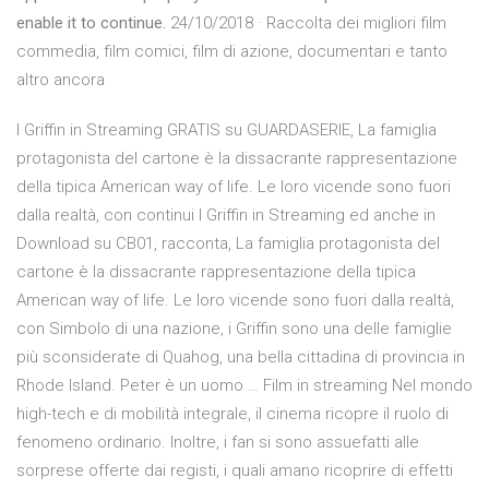
enable it to continue.
24/10/2018 · Raccolta dei migliori film
commedia, film comici, film di azione, documentari e tanto
altro ancora
I Griffin in Streaming GRATIS su GUARDASERIE, La famiglia
protagonista del cartone è la dissacrante rappresentazione
della tipica American way of life. Le loro vicende sono fuori
dalla realtà, con continui I Griffin in Streaming ed anche in
Download su CB01, racconta, La famiglia protagonista del
cartone è la dissacrante rappresentazione della tipica
American way of life. Le loro vicende sono fuori dalla realtà,
con Simbolo di una nazione, i Griffin sono una delle famiglie
più sconsiderate di Quahog, una bella cittadina di provincia in
Rhode Island. Peter è un uomo … Film in streaming Nel mondo
high-tech e di mobilità integrale, il cinema ricopre il ruolo di
fenomeno ordinario. Inoltre, i fan si sono assuefatti alle
sorprese offerte dai registi, i quali amano ricoprire di effetti