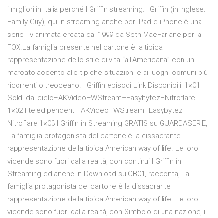
i migliori in Italia perché I Griffin streaming. I Griffin (in Inglese:
Family Guy), qui in streaming anche per iPad e iPhone è una
serie Tv animata creata dal 1999 da Seth MacFarlane per la
FOX.La famiglia presente nel cartone è la tipica
rappresentazione dello stile di vita “all'Americana” con un
marcato accento alle tipiche situazioni e ai luoghi comuni più
ricorrenti oltreoceano. I Griffin episodi Link Disponibili: 1×01
Soldi dal cielo–AKVideo–WStream–Easybytez–Nitroflare
1×02 I teledipendenti–AKVideo–WStream–Easybytez–
Nitroflare 1×03 I Griffin in Streaming GRATIS su GUARDASERIE,
La famiglia protagonista del cartone è la dissacrante
rappresentazione della tipica American way of life. Le loro
vicende sono fuori dalla realtà, con continui I Griffin in
Streaming ed anche in Download su CB01, racconta, La
famiglia protagonista del cartone è la dissacrante
rappresentazione della tipica American way of life. Le loro
vicende sono fuori dalla realtà, con Simbolo di una nazione, i