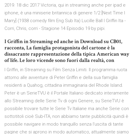
2019. 18 dic 2017 Victoria, qui in streaming anche per ipad e
iphone, è una miniserie britannica di genere 1/2 [Next Time I
Marry] (1938 comedy film Eng Sub Ita) Lucille Ball I Griffin Ita -
Corri, Chris, corri - Stagione 14 Episodio 19 by pipi.
I Griffin in Streaming ed anche in Download su CB01,
racconta, La famiglia protagonista del cartone è la
dissacrante rappresentazione della tipica American way
of life. Le loro vicende sono fuori dalla realtà, con
I Griffin, in Streaming su Film Senza Limiti. Il programma ruota
attorno alle avventure di Peter Griffin e della sua famiglia
residenti a Quahog, cittadina immaginaria del Rhode Island.
Peter è un SerieTVU è il Portale Italiano dedicato interamente
allo Streaming delle Serie Tv di ogni Genere, su SerieTVU è
possibile trovare tutte le Serie Tv Italiane ma anche Serie con
sottotitoli cioè Sub-ITA, non abbiamo tante pubblicità quindi è
possibile navigare in modo tranquillo senza l'uscita di tante
pagine che si aprono in modo automatico, attualmente siamo