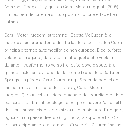
Amazon - Google Play, guarda Cars - Motori ruggenti (2006) i
film piu belli del cinema sul tuo pc smartphone e tablet e in
italiano
Cars - Motori ruggenti streaming - Saetta McQueen è la
matricola più promettente di tutta la storia della Piston Cup, il
principale torneo automobilistico non europeo. È bello, forte,
veloce e arrogante, dalla vita ha tutto quello che vuole ma,
durante il trasferimento verso il circuito dove disputerà la
grande finale, si trova accidentalmente bloccato a Radiator
Springs, un piccolo Cars 2 streaming - Secondo sequel del
mitico film d'animazione della Disnay, Cars - Motori
ruggenti.Questa volta un ricco magnate del petrolio decide di
passare ai carburanti ecologici e per promuovere l'affidabilità
della sua nuova miscela organizza un campionato di tre gare,
ognuna in un paese diverso (Inghilterra, Giappone e Italia) a
cui parteciperanno le automobili più veloci … Gli utenti hanno