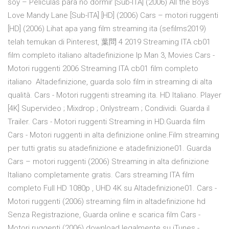
soy – Películas para no dormir [Sub-ITA] (2006) All the Boys
Love Mandy Lane [Sub-ITA] [HD] (2006) Cars – motori ruggenti
[HD] (2006) Lihat apa yang film streaming ita (sefilms2019)
telah temukan di Pinterest, 葉問 4 2019 Streaming ITA cb01
film completo italiano altadefinizione Ip Man 3, Movies Cars -
Motori ruggenti 2006 Streaming ITA cb01 film completo
italiano Altadefinizione, guarda solo film in streaming di alta
qualità. Cars - Motori ruggenti streaming ita. HD Italiano. Player
[4K] Supervideo ; Mixdrop ; Onlystream ; Condividi. Guarda il
Trailer. Cars - Motori ruggenti Streaming in HD.Guarda film
Cars - Motori ruggenti in alta definizione online.Film streaming
per tutti gratis su atadefinizione e atadefinizione01. Guarda
Cars – motori ruggenti (2006) Streaming in alta definizione
Italiano completamente gratis. Cars streaming ITA film
completo Full HD 1080p , UHD 4K su Altadefinizione01. Cars -
Motori ruggenti (2006) streaming film in altadefinizione hd
Senza Registrazione, Guarda online e scarica film Cars -
Motori ruggenti (2006) download legalmente su iTunes -