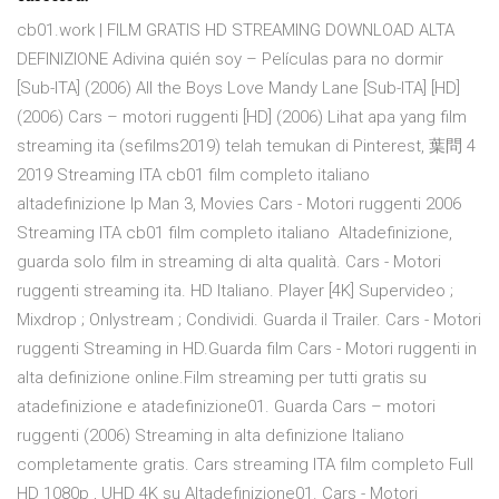
cb01.work | FILM GRATIS HD STREAMING DOWNLOAD ALTA
DEFINIZIONE Adivina quién soy – Películas para no dormir
[Sub-ITA] (2006) All the Boys Love Mandy Lane [Sub-ITA] [HD]
(2006) Cars – motori ruggenti [HD] (2006) Lihat apa yang film
streaming ita (sefilms2019) telah temukan di Pinterest, 葉問 4
2019 Streaming ITA cb01 film completo italiano
altadefinizione Ip Man 3, Movies Cars - Motori ruggenti 2006
Streaming ITA cb01 film completo italiano Altadefinizione,
guarda solo film in streaming di alta qualità. Cars - Motori
ruggenti streaming ita. HD Italiano. Player [4K] Supervideo ;
Mixdrop ; Onlystream ; Condividi. Guarda il Trailer. Cars - Motori
ruggenti Streaming in HD.Guarda film Cars - Motori ruggenti in
alta definizione online.Film streaming per tutti gratis su
atadefinizione e atadefinizione01. Guarda Cars – motori
ruggenti (2006) Streaming in alta definizione Italiano
completamente gratis. Cars streaming ITA film completo Full
HD 1080p , UHD 4K su Altadefinizione01. Cars - Motori