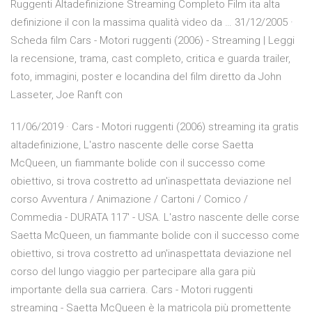
Ruggenti Altadefinizione Streaming Completo Film ita alta
definizione il con la massima qualità video da … 31/12/2005 ·
Scheda film Cars - Motori ruggenti (2006) - Streaming | Leggi
la recensione, trama, cast completo, critica e guarda trailer,
foto, immagini, poster e locandina del film diretto da John
Lasseter, Joe Ranft con
11/06/2019 · Cars - Motori ruggenti (2006) streaming ita gratis
altadefinizione, L'astro nascente delle corse Saetta
McQueen, un fiammante bolide con il successo come
obiettivo, si trova costretto ad un'inaspettata deviazione nel
corso Avventura / Animazione / Cartoni / Comico /
Commedia - DURATA 117′ - USA. L'astro nascente delle corse
Saetta McQueen, un fiammante bolide con il successo come
obiettivo, si trova costretto ad un'inaspettata deviazione nel
corso del lungo viaggio per partecipare alla gara più
importante della sua carriera. Cars - Motori ruggenti
streaming - Saetta McQueen è la matricola più promettente