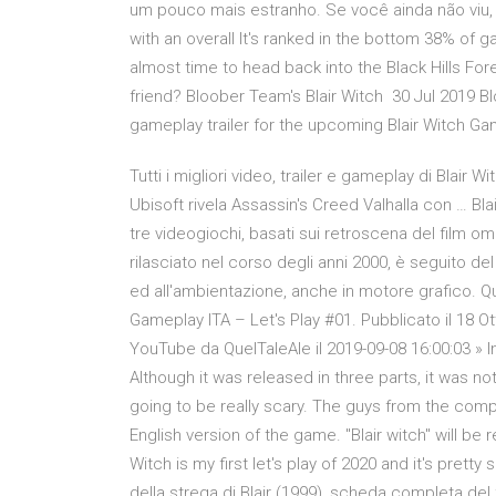
um pouco mais estranho. Se você ainda não viu, Bla
with an overall It's ranked in the bottom 38% of g
almost time to head back into the Black Hills For
friend? Bloober Team's Blair Witch 30 Jul 2019 
gameplay trailer for the upcoming Blair Witch G
Tutti i migliori video, trailer e gameplay di Blai
Ubisoft rivela Assassin's Creed Valhalla con … Bla
tre videogiochi, basati sui retroscena del film o
rilasciato nel corso degli anni 2000, è seguito d
ed all'ambientazione, anche in motore grafico. 
Gameplay ITA – Let's Play #01. Pubblicato il 18 
YouTube da QuelTaleAle il 2019-09-08 16:00:03 » I
Although it was released in three parts, it was not 
going to be really scary. The guys from the com
English version of the game. "Blair witch" will be
Witch is my first let's play of 2020 and it's pretty
della strega di Blair (1999), scheda completa de