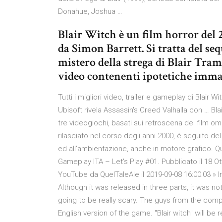
Donahue, Joshua …
Blair Witch è un film horror del 
da Simon Barrett. Si tratta del seq
mistero della strega di Blair Tra
video contenenti ipotetiche immag
Tutti i migliori video, trailer e gameplay di Blai
Ubisoft rivela Assassin's Creed Valhalla con … Bla
tre videogiochi, basati sui retroscena del film o
rilasciato nel corso degli anni 2000, è seguito d
ed all'ambientazione, anche in motore grafico. 
Gameplay ITA – Let's Play #01. Pubblicato il 18 
YouTube da QuelTaleAle il 2019-09-08 16:00:03 » I
Although it was released in three parts, it was not 
going to be really scary. The guys from the com
English version of the game. "Blair witch" will be