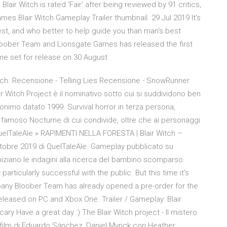
ir Witch is rated 'Fair' after being reviewed by 91 critics,
ames Blair Witch Gameplay Trailer thumbnail. 29 Jul 2019 It's
est, and who better to help guide you than man's best
Bloober Team and Lionsgate Games has released the first
ame set for release on 30 August
r Witch. Recensione - Telling Lies Recensione - SnowRunner
ir Witch Project è il nominativo sotto cui si suddividono ben
monimo datato 1999. Survival horror in terza persona,
el famoso Nocturne di cui condivide, oltre che ai personaggi
QuelTaleAle » RAPIMENTI NELLA FORESTA | Blair Witch –
Ottobre 2019 di QuelTaleAle. Gameplay pubblicato su
niziano le indagini alla ricerca del bambino scomparso.
particularly successful with the public. But this time it's
pany Bloober Team has already opened a pre-order for the
 released on PC and Xbox One. Trailer / Gameplay: Blair
 scary Have a great day :) The Blair Witch project - Il mistero
l film di Eduardo Sánchez, Daniel Myrick con Heather