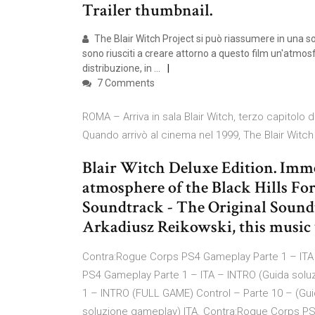
Trailer thumbnail.
The Blair Witch Project si può riassumere in una so
sono riusciti a creare attorno a questo film un'atmosf
distribuzione, in …
7 Comments
ROMA – Arriva in sala Blair Witch, terzo capitolo d
Quando arrivò al cinema nel 1999, The Blair Witch 
Blair Witch Deluxe Edition. Imme
atmosphere of the Black Hills Fore
Soundtrack - The Original Sound
Arkadiusz Reikowski, this music 
Contra:Rogue Corps PS4 Gameplay Parte 1 – ITA
PS4 Gameplay Parte 1 – ITA – INTRO (Guida sol
1 – INTRO (FULL GAME) Control – Parte 10 – (Gui
soluzione gameplay) ITA. Contra:Rogue Corps PS