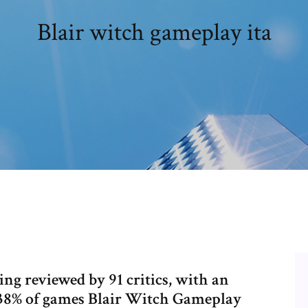
Blair witch gameplay ita
eing reviewed by 91 critics, with an
m 38% of games Blair Witch Gameplay