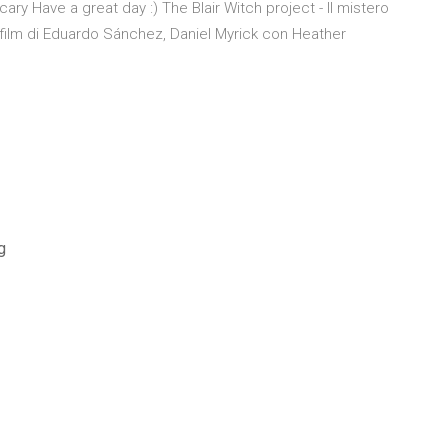
 scary Have a great day :) The Blair Witch project - Il mistero
l film di Eduardo Sánchez, Daniel Myrick con Heather
g