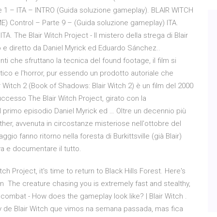
 1 – ITA – INTRO (Guida soluzione gameplay). BLAIR WITCH
) Control – Parte 9 – (Guida soluzione gameplay) ITA.
. The Blair Witch Project - Il mistero della strega di Blair
to e diretto da Daniel Myrick ed Eduardo Sánchez..
ti che sfruttano la tecnica del found footage, il film si
ico e l'horror, pur essendo un prodotto autoriale che
ir Witch 2 (Book of Shadows: Blair Witch 2) è un film del 2000
 successo The Blair Witch Project, girato con la
l primo episodio Daniel Myrick ed … Oltre un decennio più
ther, avvenuta in circostanze misteriose nell'ottobre del
io fanno ritorno nella foresta di Burkittsville (già Blair)
va e documentare il tutto.
h Project, it's time to return to Black Hills Forest. Here's
n The creature chasing you is extremely fast and stealthy,
s combat - How does the gameplay look like? | Blair Witch .
 de Blair Witch que vimos na semana passada, mas fica