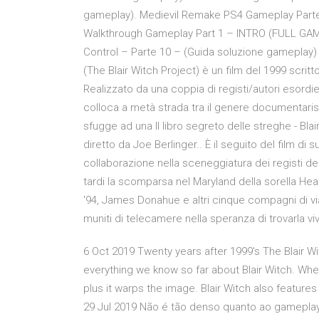
gameplay). Medievil Remake PS4 Gameplay Parte
Walkthrough Gameplay Part 1 – INTRO (FULL GAME
Control – Parte 10 – (Guida soluzione gameplay) ITA
(The Blair Witch Project) è un film del 1999 scrit
Realizzato da una coppia di registi/autori esordien
colloca a metà strada tra il genere documentarist
sfugge ad una Il libro segreto delle streghe - Bla
diretto da Joe Berlinger.. È il seguito del film di
collaborazione nella sceneggiatura dei registi de
tardi la scomparsa nel Maryland della sorella Hea
'94, James Donahue e altri cinque compagni di viagg
muniti di telecamere nella speranza di trovarla vi
6 Oct 2019 Twenty years after 1999's The Blair Witc
everything we know so far about Blair Witch. Whe
plus it warps the image. Blair Witch also feature
29 Jul 2019 Não é tão denso quanto ao gameplay