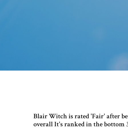
Blair Witch is rated 'Fair' after b
overall It's ranked in the botto