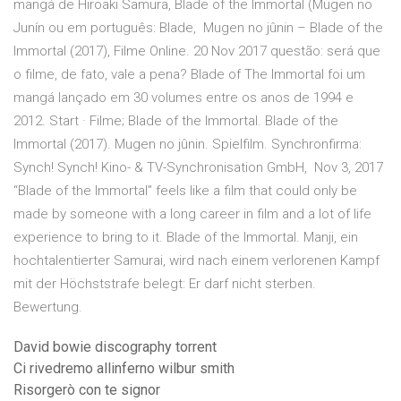
mangá de Hiroaki Samura, Blade of the Immortal (Mugen no
Junín ou em português: Blade, Mugen no jûnin – Blade of the
Immortal (2017), Filme Online. 20 Nov 2017 questão: será que
o filme, de fato, vale a pena? Blade of The Immortal foi um
mangá lançado em 30 volumes entre os anos de 1994 e
2012. Start · Filme; Blade of the Immortal. Blade of the
Immortal (2017). Mugen no jûnin. Spielfilm. Synchronfirma:
Synch! Synch! Kino- & TV-Synchronisation GmbH, Nov 3, 2017
“Blade of the Immortal” feels like a film that could only be
made by someone with a long career in film and a lot of life
experience to bring to it. Blade of the Immortal. Manji, ein
hochtalentierter Samurai, wird nach einem verlorenen Kampf
mit der Höchststrafe belegt: Er darf nicht sterben.
Bewertung.
David bowie discography torrent
Ci rivedremo allinferno wilbur smith
Risorgerò con te signor