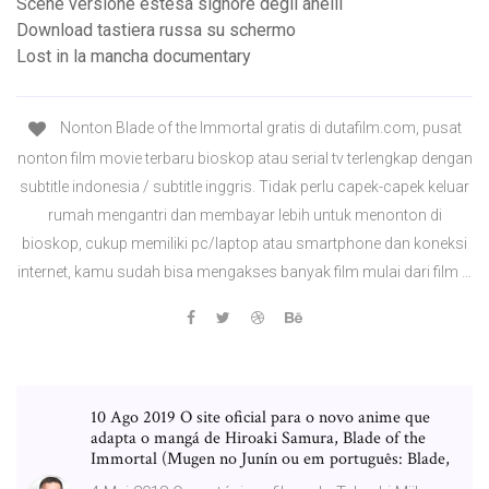
Scene versione estesa signore degli anelli
Download tastiera russa su schermo
Lost in la mancha documentary
Nonton Blade of the Immortal gratis di dutafilm.com, pusat
nonton film movie terbaru bioskop atau serial tv terlengkap dengan
subtitle indonesia / subtitle inggris. Tidak perlu capek-capek keluar
rumah mengantri dan membayar lebih untuk menonton di
bioskop, cukup memiliki pc/laptop atau smartphone dan koneksi
internet, kamu sudah bisa mengakses banyak film mulai dari film …
10 Ago 2019 O site oficial para o novo anime que
adapta o mangá de Hiroaki Samura, Blade of the
Immortal (Mugen no Junín ou em português: Blade,