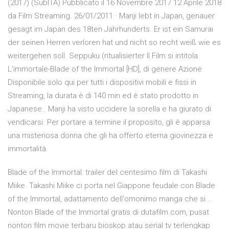
(2017) (SubITA) Pubblicato il 16 Novembre 2017 12 Aprile 2018
da Film Streaming. 26/01/2011 · Manji lebt in Japan, genauer
gesagt im Japan des 18ten Jahrhunderts. Er ist ein Samurai
der seinen Herren verloren hat und nicht so recht weiß wie es
weitergehen soll. Seppuku (ritualisierter Il Film si intitola
L’immortale-Blade of the Immortal [HD], di genere Azione
Disponibile solo qui per tutti i dispositivi mobili e fissi in
Streaming, la durata è di 140 min ed è stato prodotto in
Japanese.. Manji ha visto uccidere la sorella e ha giurato di
vendicarsi. Per portare a termine il proposito, gli è apparsa
una misteriosa donna che gli ha offerto eterna giovinezza e
immortalità.
Blade of the Immortal: trailer del centesimo film di Takashi
Miike. Takashi Miike ci porta nel Giappone feudale con Blade
of the Immortal, adattamento dell'omonimo manga che si …
Nonton Blade of the Immortal gratis di dutafilm.com, pusat
nonton film movie terbaru bioskop atau serial tv terlengkap