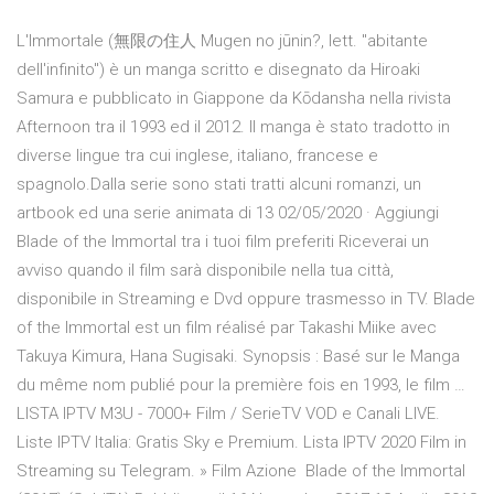
L'Immortale (無限の住人 Mugen no jūnin?, lett. "abitante
dell'infinito") è un manga scritto e disegnato da Hiroaki
Samura e pubblicato in Giappone da Kōdansha nella rivista
Afternoon tra il 1993 ed il 2012. Il manga è stato tradotto in
diverse lingue tra cui inglese, italiano, francese e
spagnolo.Dalla serie sono stati tratti alcuni romanzi, un
artbook ed una serie animata di 13 02/05/2020 · Aggiungi
Blade of the Immortal tra i tuoi film preferiti Riceverai un
avviso quando il film sarà disponibile nella tua città,
disponibile in Streaming e Dvd oppure trasmesso in TV. Blade
of the Immortal est un film réalisé par Takashi Miike avec
Takuya Kimura, Hana Sugisaki. Synopsis : Basé sur le Manga
du même nom publié pour la première fois en 1993, le film …
LISTA IPTV M3U - 7000+ Film / SerieTV VOD e Canali LIVE.
Liste IPTV Italia: Gratis Sky e Premium. Lista IPTV 2020 Film in
Streaming su Telegram. » Film Azione Blade of the Immortal