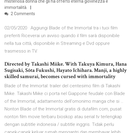
misteriosa donna che gli ha offerto eterna giovinezza e
immortalità.
2 Comments
02/05/2020 · Aggiungi Blade of the Immortal tra i tuoi film
preferiti Riceverai un avviso quando il film sarà disponibile
nella tua città, disponibile in Streaming e Dvd oppure
trasmesso in TV.
Directed by Takashi Miike. With Takuya Kimura, Hana
Sugisaki, Sôta Fukushi, Hayato Ichihara. Manji, a highly
skilled samurai, becomes cursed with immortality
Blade of the Immortal: trailer del centesimo film di Takashi
Miike. Takashi Miike ci porta nel Giappone feudale con Blade
of the Immortal, adattamento dell'omonimo manga che si …
Nonton Blade of the Immortal gratis di dutafilm.com, pusat
nonton film movie terbaru bioskop atau serial tv terlengkap
dengan subtitle indonesia / subtitle inggris. Tidak perlu
capek-capek keluar rumah mengantri dan membayar lebih