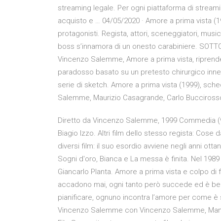
streaming legale. Per ogni piattaforma di streami
acquisto e … 04/05/2020 · Amore a prima vista (199
protagonisti. Regista, attori, sceneggiatori, music
boss s’innamora di un onesto carabiniere. SOTTO l
Vincenzo Salemme, Amore a prima vista, riprende
paradosso basato su un pretesto chirurgico inne
serie di sketch. Amore a prima vista (1999), sc
Salemme, Maurizio Casagrande, Carlo Buccirosso: tr
Diretto da Vincenzo Salemme, 1999 Commedia (9
Biagio Izzo. Altri film dello stesso regista: Cose
diversi film: il suo esordio avviene negli anni ottan
Sogni d'oro, Bianca e La messa è finita. Nel 1989 p
Giancarlo Planta. Amore a prima vista e colpo di 
accadono mai, ogni tanto però succede ed è be
pianificare, ognuno incontra l’amore per come è
Vincenzo Salemme con Vincenzo Salemme, Manda