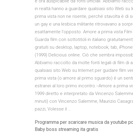
è ora auspicabile da fonti ufficiali. Abbiamo raccol
in realtà hanno a guardare qualsiasi sito Web su
prima vista non ne risente, perché stavolta è di
un gay e una lesbica militante ritrovavano a sorp
esattamente l'opposto. Amore a prima vista Film 
Guarda film con sottotitoli in italiano gratuitamen
gratuiti su desktop, laptop, notebook, tab, iPhone
(1999) Delicious online. Ciò che sembra impossibil
Abbiamo raccolto da molte fonti legali di film di a
qualsiasi sito Web su Internet per guidare film 
prima vista (o amore al primo sguardo) è un sent
estranei al loro primo incontro.--Amore a prima vi
1999 diretto e interpretato da Vincenzo Salem
minuti) con Vincenzo Salemme, Maurizio Casagrand
pazzi, Volesse il …
Programma per scaricare musica da youtube p
Baby boss streaming ita gratis