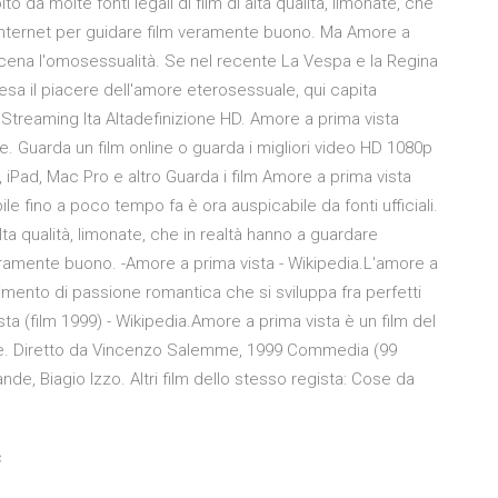
to da molte fonti legali di film di alta qualità, limonate, che
 Internet per guidare film veramente buono. Ma Amore a
 scena l'omosessualità. Se nel recente La Vespa e la Regina
resa il piacere dell'amore eterosessuale, qui capita
Streaming Ita Altadefinizione HD. Amore a prima vista
te. Guarda un film online o guarda i migliori video HD 1080p
, iPad, Mac Pro e altro Guarda i film Amore a prima vista
e fino a poco tempo fa è ora auspicabile da fonti ufficiali.
lta qualità, limonate, che in realtà hanno a guardare
veramente buono. -Amore a prima vista - Wikipedia.L'amore a
imento di passione romantica che si sviluppa fra perfetti
sta (film 1999) - Wikipedia.Amore a prima vista è un film del
me. Diretto da Vincenzo Salemme, 1999 Commedia (99
e, Biagio Izzo. Altri film dello stesso regista: Cose da
c