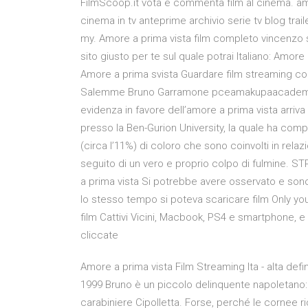
FilmScoop.it vota e commenta film al cinema. amo
cinema in tv anteprime archivio serie tv blog trail
my. Amore a prima vista film completo vincenzo 
sito giusto per te sul quale potrai Italiano: Amore
Amore a prima svista Guardare film streaming co
Salemme Bruno Garramone pceamakupaacademy.com
evidenza in favore dell’amore a prima vista arriv
presso la Ben-Gurion University, la quale ha com
(circa l’11%) di coloro che sono coinvolti in relaz
seguito di un vero e proprio colpo di fulmine. S
a prima vista Si potrebbe avere osservato e sono
lo stesso tempo si poteva scaricare film Only you
film Cattivi Vicini, Macbook, PS4 e smartphone, e 
cliccate
Amore a prima vista Film Streaming Ita - alta defi
1999 Bruno è un piccolo delinquente napoletano:
carabiniere Cipolletta. Forse, perché le cornee r