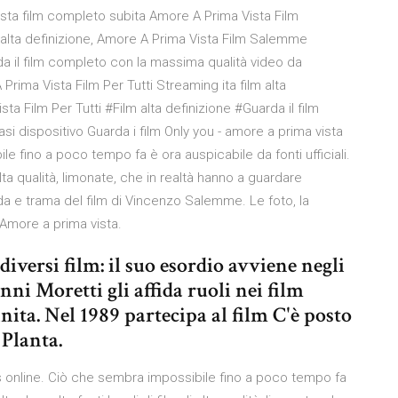
ista film completo subita Amore A Prima Vista Film
 alta definizione, Amore A Prima Vista Film Salemme
rda il film completo con la massima qualità video da
ima Vista Film Per Tutti Streaming ita film alta
 Film Per Tutti #Film alta definizione #Guarda il film
i dispositivo Guarda i film Only you - amore a prima vista
e fino a poco tempo fa è ora auspicabile da fonti ufficiali.
lta qualità, limonate, che in realtà hanno a guardare
da e trama del film di Vincenzo Salemme. Le foto, la
i Amore a prima vista.
versi film: il suo esordio avviene negli
nni Moretti gli affida ruoli nei film
nita. Nel 1989 partecipa al film C'è posto
 Planta.
us online. Ciò che sembra impossibile fino a poco tempo fa