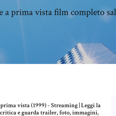
 a prima vista film completo s
rima vista (1999) - Streaming | Leggi la
critica e guarda trailer, foto, immagini,