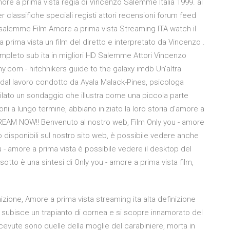
re a prima vista regia di Vincenzo Salemme Italia 1999. al
er classifiche speciali registi attori recensioni forum feed
salemme Film Amore a prima vista Streaming ITA watch il
 a prima vista un film del diretto e interpretato da Vincenzo .
mpleto sub ita in migliori HD Salemme Attori Vincenzo
 - hitchhikers guide to the galaxy imdb Un’altra
a dal lavoro condotto da Ayala Malack-Pines, psicologa
pilato un sondaggio che illustra come una piccola parte
ioni a lungo termine, abbiano iniziato la loro storia d’amore a
TREAM NOW!! Benvenuto al nostro web, Film Only you - amore
 disponibili sul nostro sito web, è possibile vedere anche
 - amore a prima vista è possibile vedere il desktop del
sotto è una sintesi di Only you - amore a prima vista film,
nizione, Amore a prima vista streaming ita alta definizione
 subisce un trapianto di cornea e si scopre innamorato del
icevute sono quelle della moglie del carabiniere, morta in