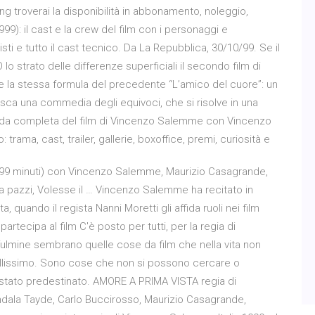
ng troverai la disponibilità in abbonamento, noleggio,
9): il cast e la crew del film con i personaggi e
isti e tutto il cast tecnico. Da La Repubblica, 30/10/99. Se il
o strato delle differenze superficiali il secondo film di
 la stessa formula del precedente “L’amico del cuore”: un
sca una commedia degli equivoci, che si risolve in una
heda completa del film di Vincenzo Salemme con Vincenzo
ama, cast, trailer, gallerie, boxoffice, premi, curiosità e
9 minuti) con Vincenzo Salemme, Maurizio Casagrande,
 da pazzi, Volesse il … Vincenzo Salemme ha recitato in
ta, quando il regista Nanni Moretti gli affida ruoli nei film
artecipa al film C'è posto per tutti, per la regia di
fulmine sembrano quelle cose da film che nella vita non
llissimo. Sono cose che non si possono cercare o
 stato predestinato. AMORE A PRIMA VISTA regia di
la Tayde, Carlo Buccirosso, Maurizio Casagrande,