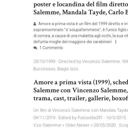
poster e locandina del film dire
Salemme, Mandala Tayde, Carlo B
Amore a prima vista è un film del 1999 diretto e
soprannominato "o' sciupafemmene", è l'unico figlio 
di cornea, a causa di una malattia agli occhi, la sua vit
defunta moglie del maggiore dei carabinieri
1 Comments
29/10/1999 · Directed by Vincenzo Salemme. Wi
Buccirosso, Biagio Izzo.
Amore a prima vista (1999), sche
Salemme con Vincenzo Salemme, M
trama, cast, trailer, gallerie, boxo
Un film di Vincenzo Salemme con Mandala Tayde,
04/11/2019 · Edited by Pulcinella291 - 16/5/2019
V.zo Salemme « Older Newer » 05/05/2020 · Scopri