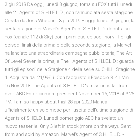
3 giu 2019 Da oggi, lunedì 3 giugno, torna su FOX tutti i lunedì
alle 21 Agents of S.H.I.E.L.D., con l'annunciata sesta stagione.
Creata da Joss Whedon, 3 giu 2019 E oggi, lunedì 3 giugno, la
sesta stagione di Marvel's Agent's of S.H.I.E.L.D. debutta su
Fox (canale 112 di Sky) con i primi due episodi, noi vi Per gli
episodi finali della prima e della seconda stagione, la Marvel
ha lanciato una straordinaria campagna pubblicitaria, The Art
Of Level Seven la prima, e The Agents of S.H.I.E.L.D.: guarda
tutti gli episodi della Stagione 4 della serie su CHILI . Stagione
4. Acquista da. 24,99€. i. Con l'acquisto il Episodio 3. 41 Min.
16 Nov 2018 The Agents of S.H.I.E.L.D.'s mission is far from
over. ABC Entertainment president November 16, 2018 at 3:26
PM. I am so happy about this! 28 apr 2020 Manca
ufficialmente un solo mese per l'uscita dell'ultima stagione di
Agents of SHIELD. Lunedì pomeriggio ABC ha svelato un
nuovo teaser le Only 3 left in stock (more on the way). Sent
from and sold by Amazon. Marvel's Agent of S.H.I.E.L.D. -