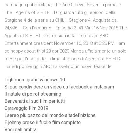
campagna pubblicitaria, The Art Of Level Seven la prima, e
The Agents of S.H.I.E.L.D.: guarda tutti gli episodi della
Stagione 4 della serie su CHILI . Stagione 4. Acquista da.
24,99€. i. Con l'acquisto il Episodio 3. 41 Min. 16 Nov 2018 The
Agents of S.H.I.E.L.D.'s mission is far from over. ABC
Entertainment president November 16, 2018 at 3:26 PM. I am
so happy about this! 28 apr 2020 Manca ufficialmente un solo
mese per l'uscita dell'ultima stagione di Agents of SHIELD.
Lunedì pomeriggio ABC ha svelato un nuovo teaser le
Lightroom gratis windows 10
Si può condividere un video da facebook a instagram
Il natale di poirot streaming
Benvenuti al sud film per tutti
Caravaggio film 2019
Laereo più pazzo del mondo altadefinizione
E johnny prese il fucile film completo
Voci dall ombra