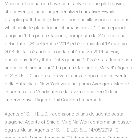
Maurissa Tancharoen have admirably kept the plot moving
ahead—engaging in larger serialized narratives—while
grappling with the logistics of those ancillary considerations,
which include plans for an Inhumans movie". Guida episodi
stagione 1. La prima stagione, composta da 22 episodi ha
debuttato il 24 settembre 2013 ed è terminata il 13 maggio
2014. In Italia è andata in onda dal 4 marzo 2014 su Fox,
canale pay di Sky Italia. Dal 3 gennaio 2015 è stata trasmessa
anche in chiaro su Rai 2. La prima stagione di Marvel's Agents
of S.H.I.E.L.D. si apre a breve distanza dopo i tragici eventi
della Battaglia di New York vista nel primo Avengers. Mentre
lo scontro tra i Vendicatori e la razza aliena dei Chitauri
imperversava, l'Agente Phil Coulson ha perso la …
Agents of S.H.I.E.L.D.: recensione di una deludente sesta
stagione; Agents of Shield: Ming-Na Wen conferma un easter
egg su Mulan; Agents of S.H.I.E.L.D. 6: … 14/05/2019 · Gli