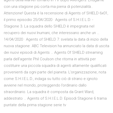
agenti della Marvel tornano in TV dopo Avengers: Endgame
con una stagione più corta ma piena di potenzialità..
Attenzione! Questa è la recensione di Agents of SHIELD 6x01,
il primo episodio 25/04/2020 · Agents of S.H.I.E.L.D. -
Stagione 3. La squadra dello SHIELD è impegnata nel
recupero dei nuovi Inumani, che interessano anche un …
14/04/2020 · Agents of SHIELD 7: svelata la data di inizio della
nuova stagione. ABC Television ha annunciato la data di uscita
dei nuovi episodi di Agents … Agents Of SHIELD streaming
parla dell’agente Phil Coulson che ritorna in attività per
costituire una piccola squadra di agenti altamente qualificati
provenienti da ogni parte del pianeta. L’organizzazione, nota
come S.H.I.E.L.D., indaga su tutto ciò di strano e ignoto
avviene nel mondo, proteggendo l’ordinario dallo
straordinario. La squadra è composta da Grant Ward,
addestrato … Agents of S.H.I.E.L.D. Episodi Stagione 6 trama
puntate della prima stagione serie tv