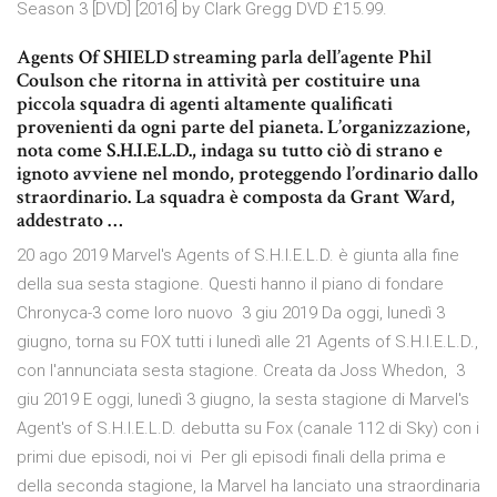
Season 3 [DVD] [2016] by Clark Gregg DVD £15.99.
Agents Of SHIELD streaming parla dell’agente Phil
Coulson che ritorna in attività per costituire una
piccola squadra di agenti altamente qualificati
provenienti da ogni parte del pianeta. L’organizzazione,
nota come S.H.I.E.L.D., indaga su tutto ciò di strano e
ignoto avviene nel mondo, proteggendo l’ordinario dallo
straordinario. La squadra è composta da Grant Ward,
addestrato …
20 ago 2019 Marvel's Agents of S.H.I.E.L.D. è giunta alla fine
della sua sesta stagione. Questi hanno il piano di fondare
Chronyca-3 come loro nuovo 3 giu 2019 Da oggi, lunedì 3
giugno, torna su FOX tutti i lunedì alle 21 Agents of S.H.I.E.L.D.,
con l'annunciata sesta stagione. Creata da Joss Whedon, 3
giu 2019 E oggi, lunedì 3 giugno, la sesta stagione di Marvel's
Agent's of S.H.I.E.L.D. debutta su Fox (canale 112 di Sky) con i
primi due episodi, noi vi Per gli episodi finali della prima e
della seconda stagione, la Marvel ha lanciato una straordinaria