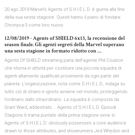
20 ago 2019 Marvel's Agents of S.H.I.E.L.D. è giunta alla fine
della sua sesta stagione. Questi hanno il piano di fondare
Chronyca-3 come loro nuovo
12/08/2019 · Agents of SHIELD 6x13, la recensione del
season finale. Gli agenti segreti della Marvel superano
una sesta stagione in formato ridotto con …
Agents Of SHIELD streaming parla dell’agente Phil Coulson
che ritorna in attività per costituire una piccola squadra di
agenti altamente qualificati provenienti da ogni parte del
pianeta. L’organizzazione, nota come S.H.I.E.L.D., indaga su
tutto ciò di strano e ignoto avviene nel mondo, proteggendo
l’ordinario dallo straordinario. La squadra è composta da
Grant Ward, addestrato … Agents of S.H.I.E.L.D. Episodi
Stagione 6 trama puntate della prima stagione serie tv
Agents of S.H.I.E.L.D. obviously possesses a core audience
drawn to those attributes, and showrunners Jed Whedon and