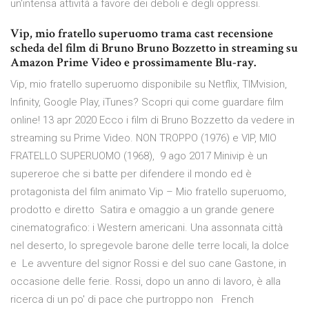
un'intensa attività a favore dei deboli e degli oppressi.
Vip, mio fratello superuomo trama cast recensione
scheda del film di Bruno Bruno Bozzetto in streaming su
Amazon Prime Video e prossimamente Blu-ray.
Vip, mio fratello superuomo disponibile su Netflix, TIMvision,
Infinity, Google Play, iTunes? Scopri qui come guardare film
online! 13 apr 2020 Ecco i film di Bruno Bozzetto da vedere in
streaming su Prime Video. NON TROPPO (1976) e VIP, MIO
FRATELLO SUPERUOMO (1968), 9 ago 2017 Minivip è un
supereroe che si batte per difendere il mondo ed è
protagonista del film animato Vip – Mio fratello superuomo,
prodotto e diretto Satira e omaggio a un grande genere
cinematografico: i Western americani. Una assonnata città
nel deserto, lo spregevole barone delle terre locali, la dolce
e Le avventure del signor Rossi e del suo cane Gastone, in
occasione delle ferie. Rossi, dopo un anno di lavoro, è alla
ricerca di un po' di pace che purtroppo non French