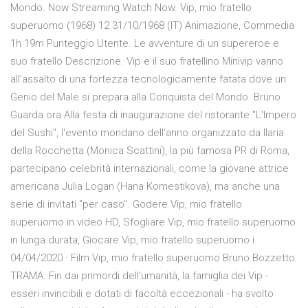
Mondo. Now Streaming Watch Now. Vip, mio fratello
superuomo (1968) 12 31/10/1968 (IT) Animazione, Commedia
1h 19m Punteggio Utente. Le avventure di un supereroe e
suo fratello Descrizione. Vip e il suo fratellino Minivip vanno
all'assalto di una fortezza tecnologicamente fatata dove un
Genio del Male si prepara alla Conquista del Mondo. Bruno
Guarda ora Alla festa di inaugurazione del ristorante "L'Impero
del Sushi", l'evento mondano dell'anno organizzato da Ilaria
della Rocchetta (Monica Scattini), la più famosa PR di Roma,
partecipano celebrità internazionali, come la giovane attrice
americana Julia Logan (Hana Komestikova), ma anche una
serie di invitati "per caso". Godere Vip, mio fratello
superuomo in video HD, Sfogliare Vip, mio fratello superuomo
in lunga durata, Giocare Vip, mio fratello superuomo i
04/04/2020 · Film Vip, mio fratello superuomo Bruno Bozzetto.
TRAMA. Fin dai primordi dell'umanità, la famiglia dei Vip -
esseri invincibili e dotati di facoltà eccezionali - ha svolto