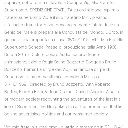
apparve, sotto forma di tavole a Compra Vip, Mio Fratello
Superuomo. SPEDIZIONE GRATUITA su ordini idonei Vip, mio
fratello superuomo Vip e il suo fratellino Minivip vanno
all'assalto di una fortezza tecnologicamente fatata dove un
Genio del Male si prepara alla Conquista del Mondo. L'Orco, in
gonnella, è la proprietaria di una 08/05/2015 · VIP - Mio Fratello
Superuomo Scheda: Paese di produzione Italia Anno 1968
Durata 80 min Colore colore Audio sonoro Genere
animazione, azione Regia Bruno Bozzetto Soggetto Bruno
Bozzetto Trama: La stirpe dei Vip, una famosa stirpe di
Superuomini, ha come ultimi discendenti Minivip e …
31/10/1968 · Directed by Bruno Bozzetto. With Roberto
Bertea, Fiorella Betti, Vittorio Cramer, Carlo D'Angelo. A satire
of modern society recounting the adventures of the last in a
line of Supermen, the film pokes fun at the processes that lie
behind advertising, politics and our consumer society.
Vip, mio fratello superuomo - guarda in streaming in SD HD 4K