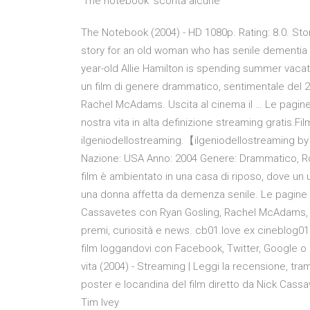
'The notebook' sconta alcune
The Notebook (2004) - HD 1080p. Rating: 8.0. Sto
story for an old woman who has senile dementia 
year-old Allie Hamilton is spending summer vacati
un film di genere drammatico, sentimentale del 2
Rachel McAdams. Uscita al cinema il … Le pagine d
nostra vita in alta definizione streaming gratis.Fi
ilgeniodellostreaming.【ilgeniodellostreaming by 
Nazione: USA Anno: 2004 Genere: Drammatico, Rom
film è ambientato in una casa di riposo, dove un
una donna affetta da demenza senile. Le pagine d
Cassavetes con Ryan Gosling, Rachel McAdams, Gen
premi, curiosità e news. cb01.love ex cineblog01
film loggandovi con Facebook, Twitter, Google o 
vita (2004) - Streaming | Leggi la recensione, tram
poster e locandina del film diretto da Nick Cas
Tim Ivey