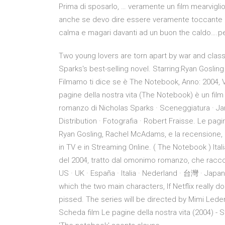
Prima di sposarlo, … veramente un film mearviglioso
anche se devo dire essere veramente toccante e
calma e magari davanti ad un buon the caldo….p
Two young lovers are torn apart by war and class 
Sparks's best-selling novel. Starring:Ryan Gosling
Filmamo ti dice se è The Notebook, Anno: 2004,
pagine della nostra vita (The Notebook) è un fil
romanzo di Nicholas Sparks · Sceneggiatura · Jan 
Distribution · Fotografia · Robert Fraisse. Le pag
Ryan Gosling, Rachel McAdams, e la recensione, g
in TV e in Streaming Online. ( The Notebook ) Ital
del 2004, tratto dal omonimo romanzo, che raccon
US · UK · España · Italia · Nederland · 台灣 · Japa
which the two main characters, If Netflix really 
pissed. The series will be directed by Mimi Lede
Scheda film Le pagine della nostra vita (2004) - 