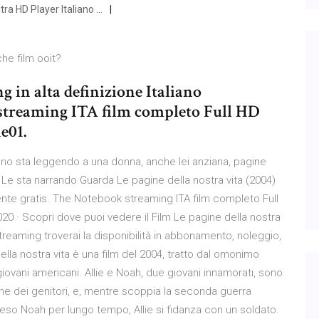
tra HD Player Italiano …
he film ooit?
 in alta definizione Italiano
streaming ITA film completo Full HD
e01.
ano sta leggendo a una donna, anche lei anziana, pagine
 Le sta narrando Guarda Le pagine della nostra vita (2004)
ente gratis. The Notebook streaming ITA film completo Full
20 · Scopri dove puoi vedere il Film Le pagine della nostra
streaming troverai la disponibilità in abbonamento, noleggio,
lla nostra vita è una film del 2004, tratto dal omonimo
ovani americani. Allie e Noah, due giovani innamorati, sono
one dei genitori, e, mentre scoppia la seconda guerra
teso Noah per lungo tempo, Allie si fidanza con un soldato.