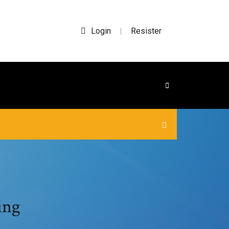
Login
Resister
|
ing