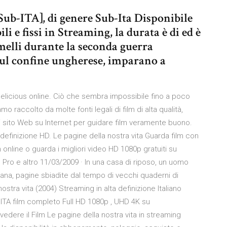
[Sub-ITA], di genere Sub-Ita Disponibile
ili e fissi in Streaming, la durata è di ed è
emelli durante la seconda guerra
sul confine ungherese, imparano a
elicious online. Ciò che sembra impossibile fino a poco
mo raccolto da molte fonti legali di film di alta qualità,
si sito Web su Internet per guidare film veramente buono.
adefinizione HD. Le pagine della nostra vita Guarda film con
m online o guarda i migliori video HD 1080p gratuiti su
 Pro e altro 11/03/2009 · In una casa di riposo, un uomo
ana, pagine sbiadite dal tempo di vecchi quaderni di
stra vita (2004) Streaming in alta definizione Italiano
TA film completo Full HD 1080p , UHD 4K su
edere il Film Le pagine della nostra vita in streaming