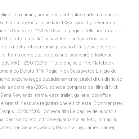
ryline. In a nursing home, resident Duke reads a romance
with memory loss. In the late 1930s, wealthy seventeen
on in Seabrook. 24/06/2005 · Le pagine della nostra vita è
004, diretto da Nick Cassavetes, con Ryan Gosling e
ella nostra vita streaming italiano.Film Le pagine della
lm di trama completa, recensione, scaricare o trailer su
igds.link】 23/07/2015 · Titolo originale: The Notebook
antico Durata: 119' Regia: Nick Cassavetes L'inizio del
 uomo anziano legge quotidianamente stralci di un diario ad
ella nostra vita (2004), scheda completa del film di Nick
a Rowlands: trama, cast, trailer, gallerie, boxoffice,
 è Gratis!. Nessuna registrazione è richiesta. Commentate i
Disqus. 23/06/2005 · Scheda film Le pagine della nostra
a, cast completo, critica e guarda trailer, foto, immagini,
savetes con Gena Rowlands, Ryan Gosling, James Garner,