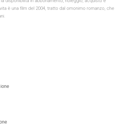
 la disponibilità in abbonamento, noleggio, acquisto e
 vita è una film del 2004, tratto dal omonimo romanzo, che
ni.
zione
ione