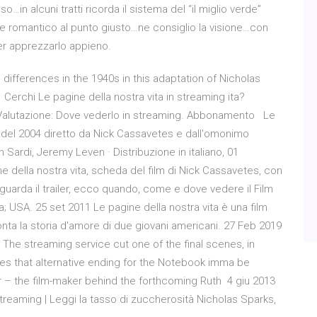
…in alcuni tratti ricorda il sistema del “il miglio verde”
 romantico al punto giusto…ne consiglio la visione…con
er apprezzarlo appieno.
differences in the 1940s in this adaptation of Nicholas
 Cerchi Le pagine della nostra vita in streaming ita?
 Valutazione: Dove vederlo in streaming. Abbonamento Le
m del 2004 diretto da Nick Cassavetes e dall'omonimo
Sardi, Jeremy Leven · Distribuzione in italiano, 01
ine della nostra vita, scheda del film di Nick Cassavetes, con
uarda il trailer, ecco quando, come e dove vedere il Film
ia; USA. 25 set 2011 Le pagine della nostra vita è una film
ta la storia d'amore di due giovani americani. 27 Feb 2019
n The streaming service cut one of the final scenes, in
does that alternative ending for the Notebook imma be
r – the film-maker behind the forthcoming Ruth 4 giu 2013
Streaming | Leggi la tasso di zuccherosità Nicholas Sparks,