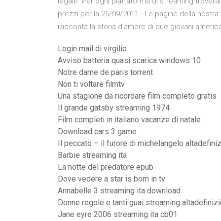
legale. Per ogni piattaforma di streaming troverai
prezzi per la 25/09/2011 · Le pagine della nostra
racconta la storia d'amore di due giovani america
Login mail di virgilio
Avviso batteria quasi scarica windows 10
Notre dame de paris torrent
Non ti voltare filmtv
Una stagione da ricordare film completo gratis
Il grande gatsby streaming 1974
Film completi in italiano vacanze di natale
Download cars 3 game
Il peccato – il furore di michelangelo altadefini
Barbie streaming ita
La notte del predatore epub
Dove vedere a star is born in tv
Annabelle 3 streaming ita download
Donne regole e tanti guai streaming altadefiniz
Jane eyre 2006 streaming ita cb01