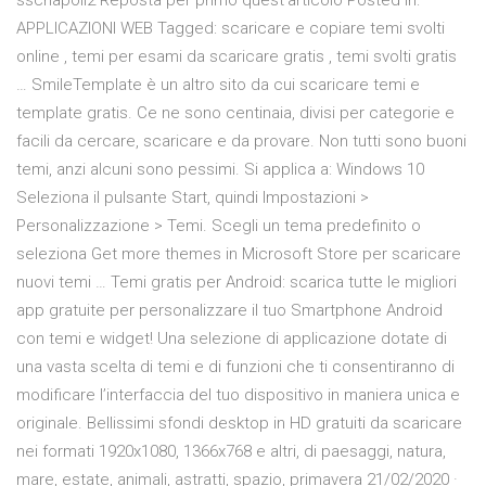
sscnapoli2 Reposta per primo quest’articolo Posted in:
APPLICAZIONI WEB Tagged: scaricare e copiare temi svolti
online , temi per esami da scaricare gratis , temi svolti gratis
… SmileTemplate è un altro sito da cui scaricare temi e
template gratis. Ce ne sono centinaia, divisi per categorie e
facili da cercare, scaricare e da provare. Non tutti sono buoni
temi, anzi alcuni sono pessimi. Si applica a: Windows 10
Seleziona il pulsante Start, quindi Impostazioni >
Personalizzazione > Temi. Scegli un tema predefinito o
seleziona Get more themes in Microsoft Store per scaricare
nuovi temi … Temi gratis per Android: scarica tutte le migliori
app gratuite per personalizzare il tuo Smartphone Android
con temi e widget! Una selezione di applicazione dotate di
una vasta scelta di temi e di funzioni che ti consentiranno di
modificare l’interfaccia del tuo dispositivo in maniera unica e
originale. Bellissimi sfondi desktop in HD gratuiti da scaricare
nei formati 1920x1080, 1366x768 e altri, di paesaggi, natura,
mare, estate, animali, astratti, spazio, primavera 21/02/2020 ·