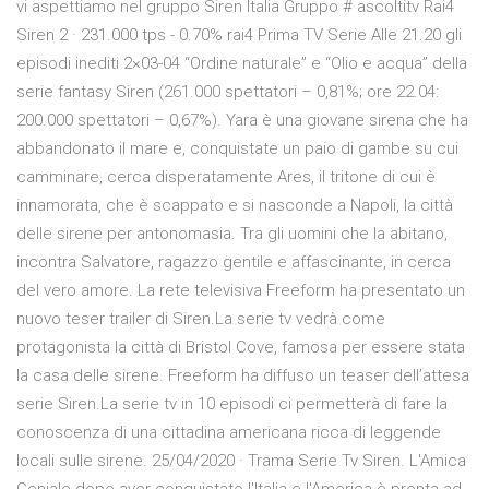
vi aspettiamo nel gruppo Siren Italia Gruppo # ascoltitv Rai4
Siren 2 · 231.000 tps - 0.70% rai4 Prima TV Serie Alle 21.20 gli
episodi inediti 2×03-04 “Ordine naturale” e “Olio e acqua” della
serie fantasy Siren (261.000 spettatori – 0,81%; ore 22.04:
200.000 spettatori – 0,67%). Yara è una giovane sirena che ha
abbandonato il mare e, conquistate un paio di gambe su cui
camminare, cerca disperatamente Ares, il tritone di cui è
innamorata, che è scappato e si nasconde a Napoli, la città
delle sirene per antonomasia. Tra gli uomini che la abitano,
incontra Salvatore, ragazzo gentile e affascinante, in cerca
del vero amore. La rete televisiva Freeform ha presentato un
nuovo teser trailer di Siren.La serie tv vedrà come
protagonista la città di Bristol Cove, famosa per essere stata
la casa delle sirene. Freeform ha diffuso un teaser dell’attesa
serie Siren.La serie tv in 10 episodi ci permetterà di fare la
conoscenza di una cittadina americana ricca di leggende
locali sulle sirene. 25/04/2020 · Trama Serie Tv Siren. L'Amica