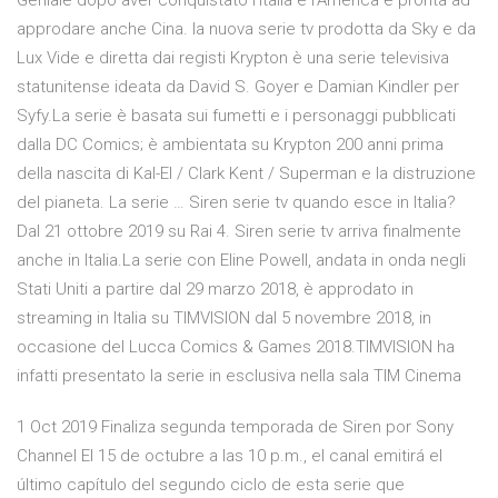
Geniale dopo aver conquistato l'Italia e l'America è pronta ad
approdare anche Cina. la nuova serie tv prodotta da Sky e da
Lux Vide e diretta dai registi Krypton è una serie televisiva
statunitense ideata da David S. Goyer e Damian Kindler per
Syfy.La serie è basata sui fumetti e i personaggi pubblicati
dalla DC Comics; è ambientata su Krypton 200 anni prima
della nascita di Kal-El / Clark Kent / Superman e la distruzione
del pianeta. La serie … Siren serie tv quando esce in Italia?
Dal 21 ottobre 2019 su Rai 4. Siren serie tv arriva finalmente
anche in Italia.La serie con Eline Powell, andata in onda negli
Stati Uniti a partire dal 29 marzo 2018, è approdato in
streaming in Italia su TIMVISION dal 5 novembre 2018, in
occasione del Lucca Comics & Games 2018.TIMVISION ha
infatti presentato la serie in esclusiva nella sala TIM Cinema
1 Oct 2019 Finaliza segunda temporada de Siren por Sony
Channel El 15 de octubre a las 10 p.m., el canal emitirá el
último capítulo del segundo ciclo de esta serie que