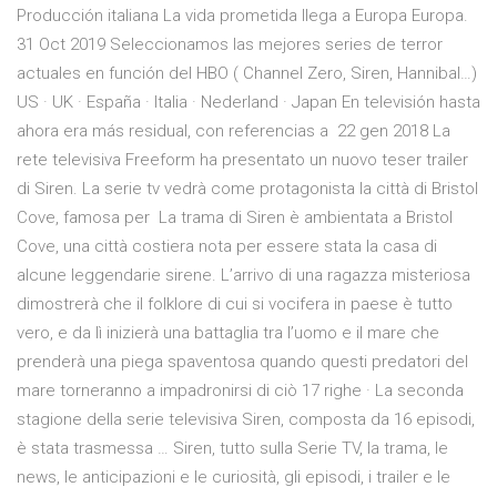
Producción italiana La vida prometida llega a Europa Europa.
31 Oct 2019 Seleccionamos las mejores series de terror
actuales en función del HBO ( Channel Zero, Siren, Hannibal…)
US · UK · España · Italia · Nederland · Japan En televisión hasta
ahora era más residual, con referencias a 22 gen 2018 La
rete televisiva Freeform ha presentato un nuovo teser trailer
di Siren. La serie tv vedrà come protagonista la città di Bristol
Cove, famosa per La trama di Siren è ambientata a Bristol
Cove, una città costiera nota per essere stata la casa di
alcune leggendarie sirene. L’arrivo di una ragazza misteriosa
dimostrerà che il folklore di cui si vocifera in paese è tutto
vero, e da lì inizierà una battaglia tra l’uomo e il mare che
prenderà una piega spaventosa quando questi predatori del
mare torneranno a impadronirsi di ciò 17 righe · La seconda
stagione della serie televisiva Siren, composta da 16 episodi,
è stata trasmessa … Siren, tutto sulla Serie TV, la trama, le
news, le anticipazioni e le curiosità, gli episodi, i trailer e le