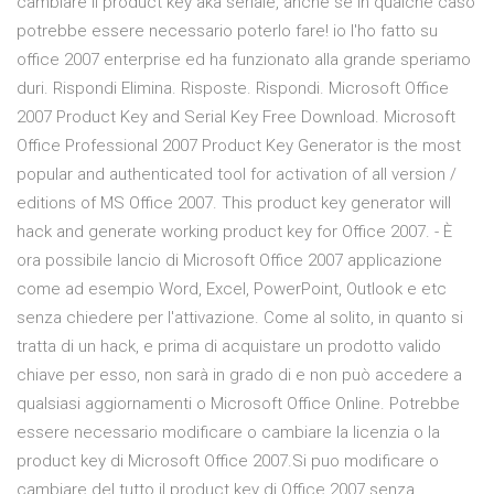
cambiare il product key aka seriale, anche se in qualche caso
potrebbe essere necessario poterlo fare! io l'ho fatto su
office 2007 enterprise ed ha funzionato alla grande speriamo
duri. Rispondi Elimina. Risposte. Rispondi. Microsoft Office
2007 Product Key and Serial Key Free Download. Microsoft
Office Professional 2007 Product Key Generator is the most
popular and authenticated tool for activation of all version /
editions of MS Office 2007. This product key generator will
hack and generate working product key for Office 2007. - È
ora possibile lancio di Microsoft Office 2007 applicazione
come ad esempio Word, Excel, PowerPoint, Outlook e etc
senza chiedere per l'attivazione. Come al solito, in quanto si
tratta di un hack, e prima di acquistare un prodotto valido
chiave per esso, non sarà in grado di e non può accedere a
qualsiasi aggiornamenti o Microsoft Office Online. Potrebbe
essere necessario modificare o cambiare la licenzia o la
product key di Microsoft Office 2007.Si puo modificare o
cambiare del tutto il product key di Office 2007 senza