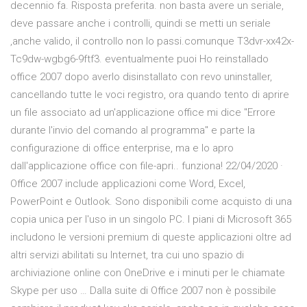
decennio fa. Risposta preferita. non basta avere un seriale,
deve passare anche i controlli, quindi se metti un seriale
,anche valido, il controllo non lo passi.comunque T3dvr-xx42x-
Tc9dw-wgbg6-9ftf3. eventualmente puoi Ho reinstallado
office 2007 dopo averlo disinstallato con revo uninstaller,
cancellando tutte le voci registro, ora quando tento di aprire
un file associato ad un'applicazione office mi dice "Errore
durante l'invio del comando al programma" e parte la
configurazione di office enterprise, ma e lo apro
dall'applicazione office con file-apri.. funziona! 22/04/2020 ·
Office 2007 include applicazioni come Word, Excel,
PowerPoint e Outlook. Sono disponibili come acquisto di una
copia unica per l'uso in un singolo PC. I piani di Microsoft 365
includono le versioni premium di queste applicazioni oltre ad
altri servizi abilitati su Internet, tra cui uno spazio di
archiviazione online con OneDrive e i minuti per le chiamate
Skype per uso … Dalla suite di Office 2007 non è possibile