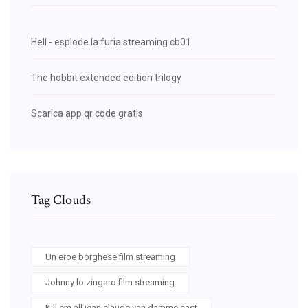
Hell - esplode la furia streaming cb01
The hobbit extended edition trilogy
Scarica app qr code gratis
Tag Clouds
Un eroe borghese film streaming
Johnny lo zingaro film streaming
Kill em all jean claude van damme cast