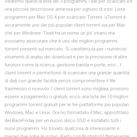
Vedremo quindi la lista dei 3 programmi, i link per scaricarli ed
una piccola descrizione annessa per ognuno di essi. Lista
programmi per Mac OS X per scaricare Torrent. uTorrent è
sicuramente uno dei più popolari client torrent sia per Mac
che per Windows. Tixati ha un nome un po’ strano ma
possiamo assicurare che è uno dei migliori programmi
torrent presenti sul mercato. Si caratterizza per i numerosi
strumenti di analisi dei download e per la precisione di altre
funzioni come la ricerca, gestione banda e porte, ecc… I
client torrent vi permettono di scaricare una grande quantità
di dati con grande facilità senza compromettere il file
trasmesso o ricevuto. I client torrent sono migliaia, possono
essere a pagamento o gratuiti, ecco una lista dei 10 migliori
programmi torrent gratuiti per le tre piattaforme più popolari:
Windows, Mac e Linux. Ora ho formattato il Mac, approfittato
del BackFriday per un nuovo disco SSD e installato tutti i
nuovi programmi. Ho trovato qualcosa di interessante e
magari due righe le scrivo. Parto con Illustrator! Ultimamente