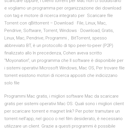
scaricare oppure, i clienti torrent per Mac non ci soddisfano
e vogliamo un programma per organizzazione dei download
con tag e motore di ricerca integrato per Scaricare file
Torrent con qBittorrent – Download · File, Linux, Mac,
Pendrive, Software, Torrent, Windows · Download, Gratis,
Linux, Mac, Pendrive, Programmi , BitTorrent, spesso
abbreviato BT, è un protocollo di tipo peer-to-peer (P2P)
finalizzato allo In precedenza, Cohen aveva scritto
"Moyonation", un programma che Il software è disponibile per
i sistemi operativi Microsoft Windows, Mac OS, Per trovare file
torrent esistono motori di ricerca appositi che indicizzano
solo file
Programmi Mac gratis, i migliori software Mac da scaricare
gratis per sistemi operativi Mac OS. Quali sono i migliori client
per scaricare torrent e magnet link? Per poter tramutare un
torrent nell’app, nel gioco o nel film desiderato, è necessario
utilizzare un client. Grazie a questi programmi è possibile