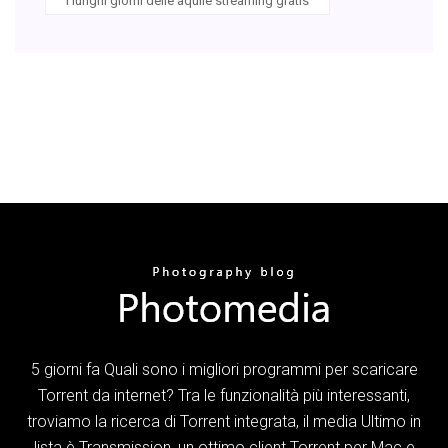
I lunghi giorni delle aquile streaming gratis
5 giorni fa Quali sono i migliori programmi per scaricare
Torrent da internet? Tra le funzionalità più interessanti,
troviamo la ricerca di Torrent integrata, il media Ultimo in
lista è Transmission, un ottimo client Torrent per Mac e