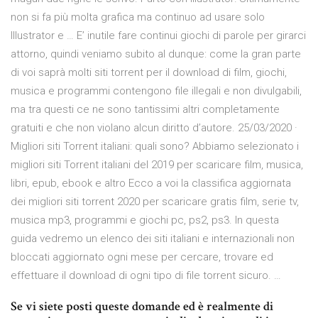
non si fa più molta grafica ma continuo ad usare solo
Illustrator e … E’ inutile fare continui giochi di parole per girarci
attorno, quindi veniamo subito al dunque: come la gran parte
di voi saprà molti siti torrent per il download di film, giochi,
musica e programmi contengono file illegali e non divulgabili,
ma tra questi ce ne sono tantissimi altri completamente
gratuiti e che non violano alcun diritto d’autore. 25/03/2020 ·
Migliori siti Torrent italiani: quali sono? Abbiamo selezionato i
migliori siti Torrent italiani del 2019 per scaricare film, musica,
libri, epub, ebook e altro Ecco a voi la classifica aggiornata
dei migliori siti torrent 2020 per scaricare gratis film, serie tv,
musica mp3, programmi e giochi pc, ps2, ps3. In questa
guida vedremo un elenco dei siti italiani e internazionali non
bloccati aggiornato ogni mese per cercare, trovare ed
effettuare il download di ogni tipo di file torrent sicuro. …
Se vi siete posti queste domande ed è realmente di