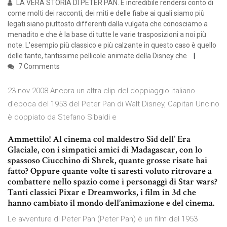
LA VERA STORIA DI PETER PAN. È incredibile rendersi conto di
come molti dei racconti, dei miti e delle fiabe ai quali siamo più
legati siano piuttosto differenti dalla vulgata che conosciamo a
menadito e che è la base di tutte le varie trasposizioni a noi più
note. L'esempio più classico e più calzante in questo caso è quello
delle tante, tantissime pellicole animate della Disney che
7 Comments
23 nov 2008 Ancora un altra clip del doppiaggio italiano
d'epoca del 1953 del Peter Pan di Walt Disney, Capitan Uncino
è doppiato da Stefano Sibaldi e
Ammettilo! Al cinema col maldestro Sid dell’ Era
Glaciale, con i simpatici amici di Madagascar, con lo
spassoso Ciucchino di Shrek, quante grosse risate hai
fatto? Oppure quante volte ti saresti voluto ritrovare a
combattere nello spazio come i personaggi di Star wars?
Tanti classici Pixar e Dreamworks, i film in 3d che
hanno cambiato il mondo dell’animazione e del cinema.
Le avventure di Peter Pan (Peter Pan) è un film del 1953