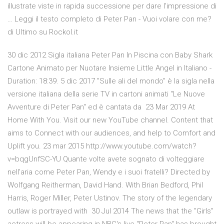
illustrate viste in rapida successione per dare l'impressione di
… Leggi il testo completo di Peter Pan - Vuoi volare con me?
di Ultimo su Rockol.it
30 dic 2012 Sigla italiana Peter Pan In Piscina con Baby Shark
Cartone Animato per Nuotare Insieme Little Angel in Italiano -
Duration: 18:39. 5 dic 2017 "Sulle ali del mondo" è la sigla nella
versione italiana della serie TV in cartoni animati "Le Nuove
Avventure di Peter Pan" ed è cantata da 23 Mar 2019 At
Home With You. Visit our new YouTube channel. Content that
aims to Connect with our audiences, and help to Comfort and
Uplift you. 23 mar 2015 http://www.youtube.com/watch?
v=bqgUnfSC-YU Quante volte avete sognato di volteggiare
nell'aria come Peter Pan, Wendy e i suoi fratelli? Directed by
Wolfgang Reitherman, David Hand. With Brian Bedford, Phil
Harris, Roger Miller, Peter Ustinov. The story of the legendary
outlaw is portrayed with 30 Jul 2014 The news that the "Girls"