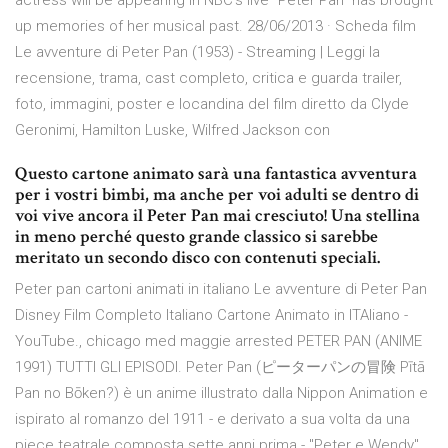
actress will be appearing in NBC's live "Peter Pan" has brought
up memories of her musical past. 28/06/2013 · Scheda film
Le avventure di Peter Pan (1953) - Streaming | Leggi la
recensione, trama, cast completo, critica e guarda trailer,
foto, immagini, poster e locandina del film diretto da Clyde
Geronimi, Hamilton Luske, Wilfred Jackson con
Questo cartone animato sarà una fantastica avventura
per i vostri bimbi, ma anche per voi adulti se dentro di
voi vive ancora il Peter Pan mai cresciuto! Una stellina
in meno perché questo grande classico si sarebbe
meritato un secondo disco con contenuti speciali.
Peter pan cartoni animati in italiano Le avventure di Peter Pan
Disney Film Completo Italiano Cartone Animato in ITAliano -
YouTube., chicago med maggie arrested PETER PAN (ANIME
1991) TUTTI GLI EPISODI. Peter Pan (ピーターパンの冒険 Pītā
Pan no Bōken?) è un anime illustrato dalla Nippon Animation e
ispirato al romanzo del 1911 - e derivato a sua volta da una
piece teatrale composta sette anni prima - "Peter e Wendy"