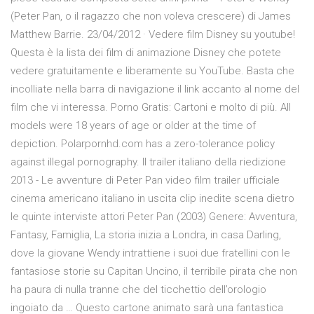
(Peter Pan, o il ragazzo che non voleva crescere) di James
Matthew Barrie. 23/04/2012 · Vedere film Disney su youtube!
Questa è la lista dei film di animazione Disney che potete
vedere gratuitamente e liberamente su YouTube. Basta che
incolliate nella barra di navigazione il link accanto al nome del
film che vi interessa. Porno Gratis: Cartoni e molto di più. All
models were 18 years of age or older at the time of
depiction. Polarpornhd.com has a zero-tolerance policy
against illegal pornography. Il trailer italiano della riedizione
2013 - Le avventure di Peter Pan video film trailer ufficiale
cinema americano italiano in uscita clip inedite scena dietro
le quinte interviste attori Peter Pan (2003) Genere: Avventura,
Fantasy, Famiglia, La storia inizia a Londra, in casa Darling,
dove la giovane Wendy intrattiene i suoi due fratellini con le
fantasiose storie su Capitan Uncino, il terribile pirata che non
ha paura di nulla tranne che del ticchettio dell’orologio
ingoiato da … Questo cartone animato sarà una fantastica