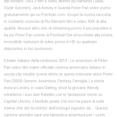
del lontano 1953; il film è stato diretto da Hamilton Luske,
Clyde Geronimi, Jack Kinney e Guarda Peter Pan video porno
gratuitamente qui su Pornhub.com. Scopri la nostra raccolta
in costante crescita di Più Rilevanti film e video XXX di alta
qualità. Nessun altro sito di streaming porno è più popolare e
ha più Peter Pan scene di Pornhub! Dai un'occhiata alla nostra
incredibile selezioni di video porno in HD su qualsiasi
dispositivo in tuo possesso.
Il trailer italiano della riedizione 2013 - Le avventure di Peter
Pan video film trailer ufficiale cinema americano italiano in
uscita clip inedite scena dietro le quinte interviste attori Peter
Pan (2003) Genere: Avventura, Fantasy, Famiglia, La storia
inizia a Londra, in casa Darling, dove la giovane Wendy
intrattiene i suoi due fratellini con le fantasiose storie su
Capitan Uncino, il terribile pirata che non ha paura di nulla
tranne che del ticchettio dell’orologio ingoiato da … Questo
cartone animato sarà una fantastica avventura per i vostri