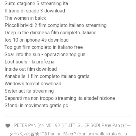
Suits stagione 5 streaming ita
Il trono di spade 3 download
The woman in balck
Piccoli brividi 2 film completo italiano streaming
Deep in the darkness film completo italiano
Ios 10 on iphone 4s download
Top gun film completo in italiano free
Soar into the sun - operazione top gun
Lost souls - la profezia
Inside out film download
Annabelle 1 film completo italiano gratis
Windows torrent download
Sister act ita streaming
Separati ma non troppo streaming ita altadefinizione
Sfondi in movimento gratis pc
PETER PAN (ANIME 1991) TUTTI GLI EPISODI. Peter Pan (ピー
ターパンの冒険 Pītā Pan no Bōken?) è un anime illustrato dalla