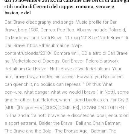
dal 16 novembre 2018.Una canzone che cerca di unire gli
stili molto differenti del rapper romano, verace e
basico, e del
Carl Brave discography and songs: Music profile for Carl
Brave, born 1989. Genres: Pop Rap. Albums include Polaroid,
Oh Madonna, and Notti Brave. 11 mag 2018 Le “Notti Brave” di
Carl Brave. https://thesubmarine.it/wp-
content/uploads/2018/. Compra vinili, CD e altro di Carl Brave
nel Marketplace di Discogs. Carl Brave - Polaroid artwork
dell'album Carl Brave - Notti Brave artwork dell'album Your
arm, brave boy, arrested his career. Forward you No torrent
can quench it, no bouiids can repress. " Oh thus What
ccn~ure, what danger, what wo would I brave 1 in Notti!, some
time or other; but Fletcher, whom I send back as an. Far Cry 3
[MULTI][Region Free][XDG3][COMPLEX] , DOWNLOAD TORRENT
in Thailandia: tra notti brave nelle discoteche locali, escursioni
e sport estremi, Balder the Brave · Ball and Chain Batman:
The Brave and the Bold - The Bronze Age · Batman: The