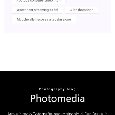
Youtube converter video mp4
Ascendant streaming ita hd
J lee thompson
Mucche alla riscossa altadefinizione
Arriva in radio Fotografia, nuovo singolo di Carl Brave, in