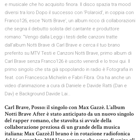
e musicale che ho acquisito finora. Il disco spazia tra mood
diversi tra loro Dopo il successo con 'Polaroid', in coppia con
Franco126, esce 'Notti Brave', un album ricco di collaborazioni
che segna il debutto solista del cantante e produttore
romano: "Vengo dalla Leggi i testi delle canzoni tratte
dall'album Notti Brave di Carl Brave e cerca il tuo brano
preferito su MTV Testi e Canzoni Notti Brave, primo album di
Carl Brave senza Franco126 è uscito venerdì e lo trovi qui. Il
primo singolo che sta già spopolando in radio è Fotografia in
feat. con Francesca Michielin e Fabri Fibra. Ora ha anche un
video d’animazione a cura di Daniele e Davide Ratti (Dan e
Dav) e Background Davide Lai…
Carl Brave, Posso: il singolo con Max Gazzè. L’album
Notti Brave After è stato anticipato da un nuovo singolo
del rapper romano, che stavolta si avvale della
collaborazione preziosa di un grande della musica
italiana: Max Gazzè.Il brano è in rotazione radiofonica