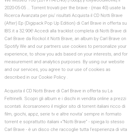
We Missed You (2019 ITA/ENG) [1080p] [HollywoodMovie] il
2020-05-05 … Torrent trovati per the brave - (max 40) usate la
Ricerca Avanzata per piu' risultati Acquista il CD Notti Brave
(After) Ep (Digipack Pop Up Edition) di Carl Brave in offerta su
IBS.it a 32.90€! Accedi alla tracklist completa di Notti Brave di
Carl Brave da Rockol.it Notti Brave, an album by Carl Brave on
Spotify We and our partners use cookies to personalize your
experience, to show you ads based on your interests, and for
measurement and analytics purposes. By using our website
and our services, you agree to our use of cookies as
described in our Cookie Policy .
Acquista il CD Notti Brave di Carl Brave in offerta su La
Feltrinelli. Scopri gli album e i dischi in vendita online a prezzi
scontati. ilcorsaronero il miglior sito di torrent italiani ricco di
film, giochi, appz, serie tv e altre novita' sempre in formato
torrent e soprattutto italiani «“Notti Brave” - spiega lo stesso
Carl Brave - è un disco che raccoglie tutta l’esperienza di vita