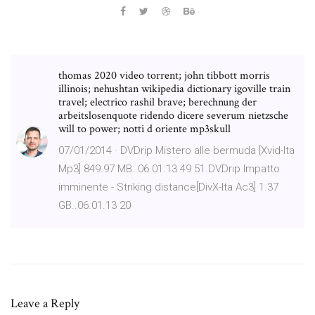
thomas 2020 video torrent; john tibbott morris
illinois; nehushtan wikipedia dictionary igoville train
travel; electrico rashil brave; berechnung der
arbeitslosenquote ridendo dicere severum nietzsche
will to power; notti d oriente mp3skull
07/01/2014 · DVDrip Mistero alle bermuda [Xvid-Ita
Mp3] 849.97 MB..06.01.13 49 51.DVDrip Impatto
imminente - Striking distance[DivX-Ita Ac3] 1.37
GB..06.01.13 20
Leave a Reply