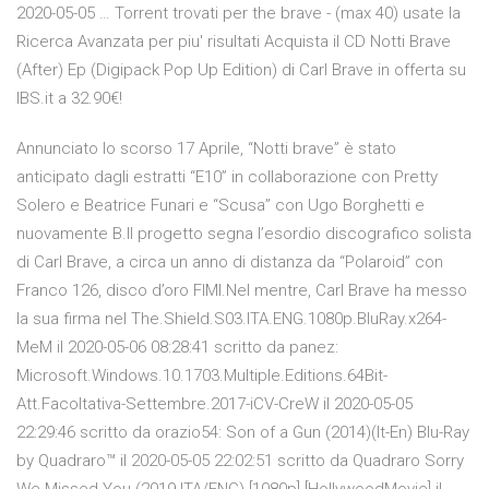
2020-05-05 … Torrent trovati per the brave - (max 40) usate la
Ricerca Avanzata per piu' risultati Acquista il CD Notti Brave
(After) Ep (Digipack Pop Up Edition) di Carl Brave in offerta su
IBS.it a 32.90€!
Annunciato lo scorso 17 Aprile, “Notti brave” è stato
anticipato dagli estratti “E10” in collaborazione con Pretty
Solero e Beatrice Funari e “Scusa” con Ugo Borghetti e
nuovamente B.Il progetto segna l’esordio discografico solista
di Carl Brave, a circa un anno di distanza da “Polaroid” con
Franco 126, disco d’oro FIMI.Nel mentre, Carl Brave ha messo
la sua firma nel The.Shield.S03.ITA.ENG.1080p.BluRay.x264-
MeM il 2020-05-06 08:28:41 scritto da panez:
Microsoft.Windows.10.1703.Multiple.Editions.64Bit-
Att.Facoltativa-Settembre.2017-iCV-CreW il 2020-05-05
22:29:46 scritto da orazio54: Son of a Gun (2014)(It-En) Blu-Ray
by Quadraro™ il 2020-05-05 22:02:51 scritto da Quadraro Sorry