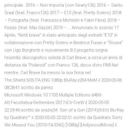
principale. 2016 – Non importa (con Seany126) 2016 – Santo
Graal (feat. Franco126) 2017 – E10 (feat. Pretty Solero) 2018
– Fotografia (feat. Francesca Michielin e Fabri Fibra) 2018 –
Posso (feat. Max Gazzè) 2019 – … Annunciato lo scorso 17
Aprile, “Notti brave” è stato anticipato dagli estratti “E10” in
collaborazione con Pretty Solero e Beatrice Funari e “Scusa”
con Ugo Borghetti e nuovamente B.Il progetto segna
l’esordio discografico solista di Carl Brave, a circa un anno di
distanza da “Polaroid” con Franco 126, disco d’oro FIMI.Nel
mentre, Carl Brave ha messo la sua firma nel
The.Shield.S03.ITA.ENG.1080p.BluRay.x264-MeM il 2020-05-06
08:28:41 scritto da panez:
Microsoft.Windows.10.1703.Multiple.Editions.64Bit-
Att.Facoltativa-Settembre.2017-iCV-CreW il 2020-05-05
22:29:46 scritto da orazio54: Son of a Gun (2014)(It-En) Blu-Ray
by Quadraro™ il 2020-05-05 22:02:51 scritto da Quadraro Sorry
We Missed You (2019 ITA/ENG) [1080p] [HollywoodMovie] il