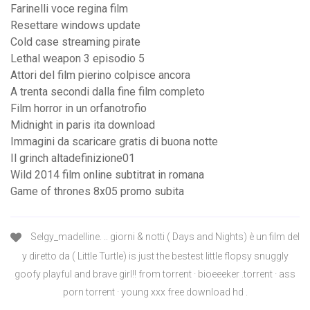
Farinelli voce regina film
Resettare windows update
Cold case streaming pirate
Lethal weapon 3 episodio 5
Attori del film pierino colpisce ancora
A trenta secondi dalla fine film completo
Film horror in un orfanotrofio
Midnight in paris ita download
Immagini da scaricare gratis di buona notte
Il grinch altadefinizione01
Wild 2014 film online subtitrat in romana
Game of thrones 8x05 promo subita
Selgy_madelline. .. giorni & notti ( Days and Nights) è un film del
y diretto da ( Little Turtle) is just the bestest little flopsy snuggly
goofy playful and brave girl!! from torrent · bioeeeker .torrent · ass
porn torrent · young xxx free download hd .