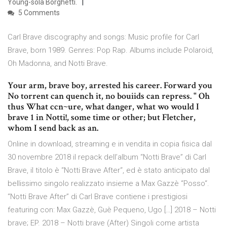
Young-sola Borghetti.
5 Comments
Carl Brave discography and songs: Music profile for Carl
Brave, born 1989. Genres: Pop Rap. Albums include Polaroid,
Oh Madonna, and Notti Brave.
Your arm, brave boy, arrested his career. Forward you
No torrent can quench it, no bouiids can repress. " Oh
thus What ccn~ure, what danger, what wo would I
brave 1 in Notti!, some time or other; but Fletcher,
whom I send back as an.
Online in download, streaming e in vendita in copia fisica dal
30 novembre 2018 il repack dell’album “Notti Brave” di Carl
Brave, il titolo è “Notti Brave After“, ed è stato anticipato dal
bellissimo singolo realizzato insieme a Max Gazzè “Posso“.
“Notti Brave After” di Carl Brave contiene i prestigiosi
featuring con: Max Gazzè, Guè Pequeno, Ugo […] 2018 – Notti
brave; EP. 2018 – Notti brave (After) Singoli come artista